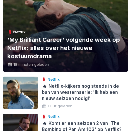
Netflix
'My Brilliant Career' volgende week op
Netflix: alles over het nieuwe
kostuumdrama
18 minuten geleden
Netflix
🔥
Netflix-kijkers nog steeds in de
ban van westernserie: 'Ik heb een
nieuw seizoen nodig!'
1 uur geleden
Netflix
🔥
Komt er een seizoen 2 van 'The
Bombing of Pan Am 103' op Netflix?