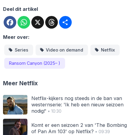
Deel dit artikel
Facebook
WhatsApp
X
Threads
Deel
Meer over:
Series
Video on demand
Netflix
Ransom Canyon (2025– )
Meer Netflix
Netflix-kijkers nog steeds in de ban van
westernserie: 'Ik heb een nieuw seizoen
nodig!'
• 10:30
Komt er een seizoen 2 van 'The Bombing
of Pan Am 103' op Netflix?
• 09:39