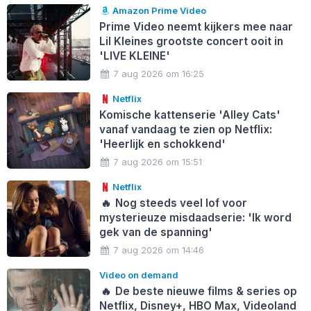
Amazon Prime Video
Prime Video neemt kijkers mee naar
Lil Kleines grootste concert ooit in
'LIVE KLEINE'
7 aug 2026 om 16:25
Netflix
Komische kattenserie 'Alley Cats'
vanaf vandaag te zien op Netflix:
'Heerlijk en schokkend'
7 aug 2026 om 15:51
Netflix
🔥
Nog steeds veel lof voor
mysterieuze misdaadserie: 'Ik word
gek van de spanning'
7 aug 2026 om 14:46
Video on demand
🔥
De beste nieuwe films & series op
Netflix, Disney+, HBO Max, Videoland