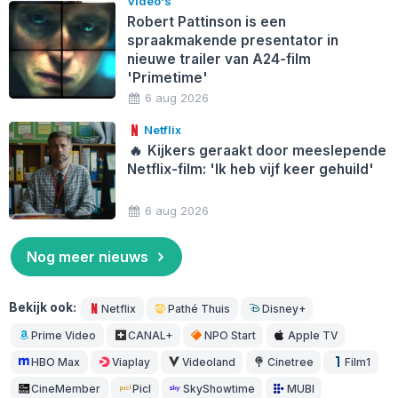
Video's
Robert Pattinson is een
spraakmakende presentator in
nieuwe trailer van A24-film
'Primetime'
6 aug 2026
Netflix
🔥
Kijkers geraakt door meeslepende
Netflix-film: 'Ik heb vijf keer gehuild'
6 aug 2026
Nog meer nieuws
Bekijk ook:
Netflix
Pathé Thuis
Disney+
Prime Video
CANAL+
NPO Start
Apple TV
HBO Max
Viaplay
Videoland
Cinetree
Film1
CineMember
Picl
SkyShowtime
MUBI