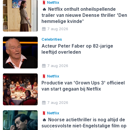
Netflix
🔥
Netflix onthult onheilspellende
trailer van nieuwe Deense thriller 'Den
hemmelige kvinde'
7 aug 2026
Celebrities
Acteur Peter Faber op 82-jarige
leeftijd overleden
7 aug 2026
Netflix
Productie van 'Grown Ups 3' officieel
van start gegaan bij Netflix
7 aug 2026
Netflix
🔥
Noorse actiethriller is nog altijd de
succesvolste niet-Engelstalige film op