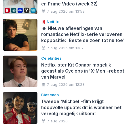
en Prime Video (week 32)
7 aug 2026 om 13:59
Netflix
🔥
Nieuwe afleveringen van
romantische Netflix-serie veroveren
koppositie: 'Beste seizoen tot nu toe'
7 aug 2026 om 13:17
Celebrities
Netflix-ster Kit Connor mogelijk
gecast als Cyclops in 'X-Men'-reboot
van Marvel
7 aug 2026 om 12:28
Bioscoop
Tweede 'Michael'-film krijgt
hoopvolle update: dít is wanneer het
vervolg mogelijk uitkomt
7 aug 2026