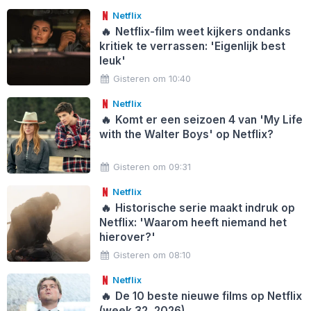
Netflix
🔥
Netflix-film weet kijkers ondanks
kritiek te verrassen: 'Eigenlijk best
leuk'
Gisteren om 10:40
Netflix
🔥
Komt er een seizoen 4 van 'My Life
with the Walter Boys' op Netflix?
Gisteren om 09:31
Netflix
🔥
Historische serie maakt indruk op
Netflix: 'Waarom heeft niemand het
hierover?'
Gisteren om 08:10
Netflix
🔥
De 10 beste nieuwe films op Netflix
(week 32, 2026)