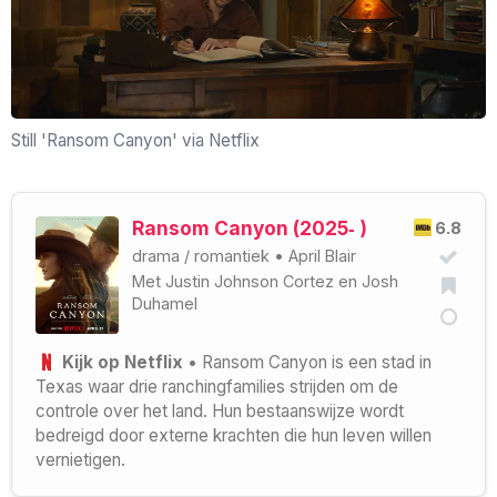
Still 'Ransom Canyon' via Netflix
Ransom Canyon (2025‑ )
6.8
drama
/
romantiek
•
April Blair
Met
Justin Johnson Cortez
en
Josh
Duhamel
Kijk op Netflix
• Ransom Canyon is een stad in
Texas waar drie ranchingfamilies strijden om de
controle over het land. Hun bestaanswijze wordt
bedreigd door externe krachten die hun leven willen
vernietigen.