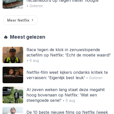
reclamebord op negen meter hoogte
• Gisteren
Meer Netflix
🔥
Meest gelezen
Race tegen de klok in zenuwslopende
actiefilm op Netflix: 'Echt de moeite waard!'
• 6 aug
Netflix-film weet kijkers ondanks kritiek te
verrassen: 'Eigenlijk best leuk'
• Gisteren
Al zeven weken lang staat deze megahit
hoog bovenaan op Netflix: 'Wat een
steengoede serie!'
• 6 aug
De 10 beste nieuwe films op Netflix (week