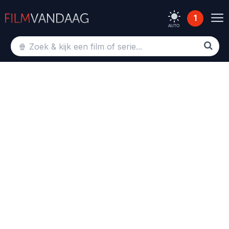
1
AUTO