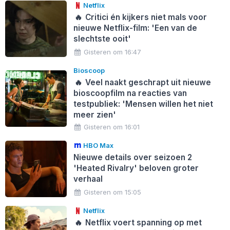
Netflix
🔥
Critici én kijkers niet mals voor
nieuwe Netflix-film: 'Een van de
slechtste ooit'
Gisteren om 16:47
Bioscoop
🔥
Veel naakt geschrapt uit nieuwe
bioscoopfilm na reacties van
testpubliek: 'Mensen willen het niet
meer zien'
Gisteren om 16:01
HBO Max
Nieuwe details over seizoen 2
'Heated Rivalry' beloven groter
verhaal
Gisteren om 15:05
Netflix
🔥
Netflix voert spanning op met