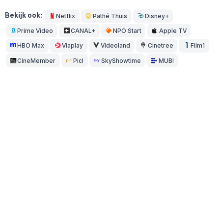
Bekijk ook:
Netflix
Pathé Thuis
Disney+
Prime Video
CANAL+
NPO Start
Apple TV
HBO Max
Viaplay
Videoland
Cinetree
Film1
CineMember
Picl
SkyShowtime
MUBI