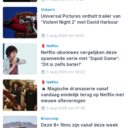
Video's
Universal Pictures onthult trailer van
'Violent Night 2' met David Harbour
5 aug 2026 om 09:01
Netflix
Netflix-abonnees vergelijken déze
spannende serie met 'Squid Game':
'Dit is zelfs beter!'
5 aug 2026 om 08:22
Netflix
🔥
Magische dramaserie vanaf
vandaag eindelijk terug op Netflix met
nieuwe afleveringen
5 aug 2026 om 07:36
Bioscoop
Deze 8+ films zijn vanaf deze week