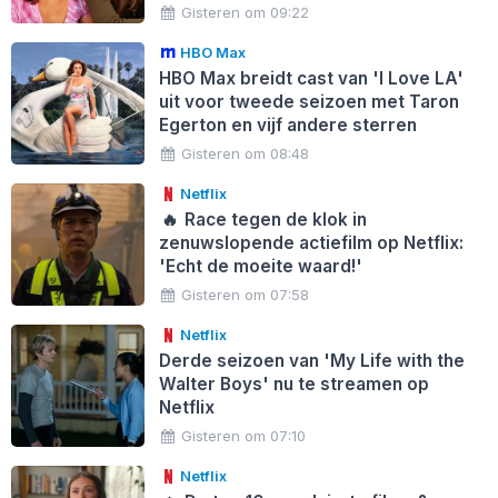
Gisteren om 09:22
HBO Max
HBO Max breidt cast van 'I Love LA'
uit voor tweede seizoen met Taron
Egerton en vijf andere sterren
Gisteren om 08:48
Netflix
🔥
Race tegen de klok in
zenuwslopende actiefilm op Netflix:
'Echt de moeite waard!'
Gisteren om 07:58
Netflix
Derde seizoen van 'My Life with the
Walter Boys' nu te streamen op
Netflix
Gisteren om 07:10
Netflix