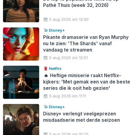
Pathé Thuis (week 32, 2026)
5 aug 2026 om 12:40
Disney+
Pikante dramaserie van Ryan Murphy
nu te zien: 'The Shards' vanaf
vandaag te streamen
5 aug 2026 om 12:01
Netflix
🔥
Heftige miniserie raakt Netflix-
kijkers: 'Met gemak een van de beste
series die ik ooit heb gezien'
5 aug 2026 om 11:11
Disney+
Disney+ verlengt veelgeprezen
misdaadserie met derde seizoen
5 aug 2026 om 10:25