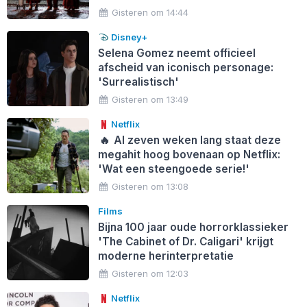
Gisteren om 14:44
Disney+
Selena Gomez neemt officieel
afscheid van iconisch personage:
'Surrealistisch'
Gisteren om 13:49
Netflix
🔥
Al zeven weken lang staat deze
megahit hoog bovenaan op Netflix:
'Wat een steengoede serie!'
Gisteren om 13:08
Films
Bijna 100 jaar oude horrorklassieker
'The Cabinet of Dr. Caligari' krijgt
moderne herinterpretatie
Gisteren om 12:03
Netflix