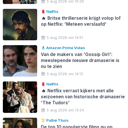
5 aug 2026 om 15:30
Netflix
🔥
Britse thrillerserie krijgt volop lof
op Netflix: 'Meteen verslaafd'
5 aug 2026 om 14:51
Amazon Prime Video
Van de makers van 'Gossip Girl':
meeslepende nieuwe dramaserie is
nu te zien
5 aug 2026 om 14:12
Netflix
🔥
Netflix verrast kijkers met alle
seizoenen van historische dramaserie
'The Tudors'
5 aug 2026 om 13:24
Pathé Thuis
De top 10 populairste films nu op