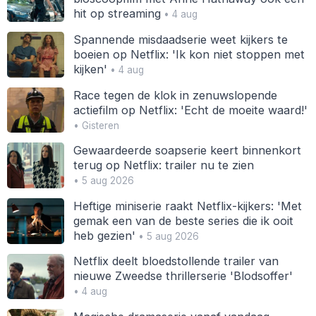
hit op streaming
• 4 aug
Spannende misdaadserie weet kijkers te
boeien op Netflix: 'Ik kon niet stoppen met
kijken'
• 4 aug
Race tegen de klok in zenuwslopende
actiefilm op Netflix: 'Echt de moeite waard!'
• Gisteren
Gewaardeerde soapserie keert binnenkort
terug op Netflix: trailer nu te zien
• 5 aug 2026
Heftige miniserie raakt Netflix-kijkers: 'Met
gemak een van de beste series die ik ooit
heb gezien'
• 5 aug 2026
Netflix deelt bloedstollende trailer van
nieuwe Zweedse thrillerserie 'Blodsoffer'
• 4 aug