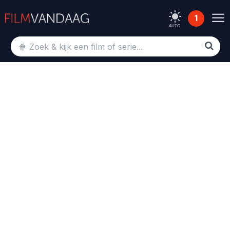
1
AUTO