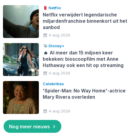
Netflix
Netflix verwijdert legendarische
miljardenfranchise binnenkort uit het
aanbod
4 aug 2026
Disney+
🔥
Al meer dan 15 miljoen keer
bekeken: bioscoopfilm met Anne
Hathaway ook een hit op streaming
4 aug 2026
Celebrities
'Spider-Man: No Way Home'-actrice
Mary Rivera overleden
4 aug 2026
Nog meer nieuws