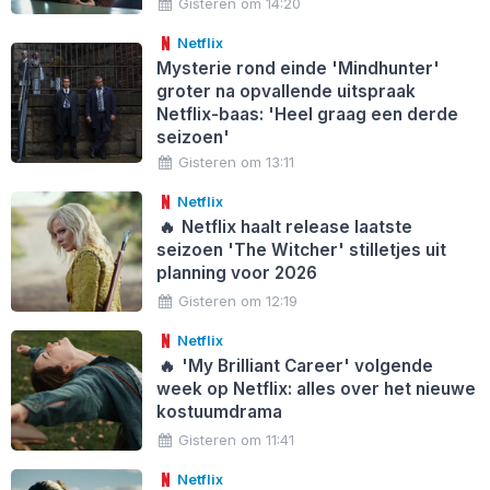
Gisteren om 14:20
Netflix
Mysterie rond einde 'Mindhunter'
groter na opvallende uitspraak
Netflix-baas: 'Heel graag een derde
seizoen'
Gisteren om 13:11
Netflix
🔥
Netflix haalt release laatste
seizoen 'The Witcher' stilletjes uit
planning voor 2026
Gisteren om 12:19
Netflix
🔥
'My Brilliant Career' volgende
week op Netflix: alles over het nieuwe
kostuumdrama
Gisteren om 11:41
Netflix