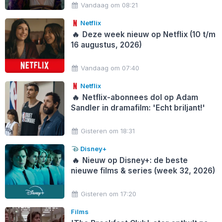
Vandaag om 08:21
Netflix
🔥
Deze week nieuw op Netflix (10 t/m
16 augustus, 2026)
Vandaag om 07:40
Netflix
🔥
Netflix-abonnees dol op Adam
Sandler in dramafilm: 'Echt briljant!'
Gisteren om 18:31
Disney+
🔥
Nieuw op Disney+: de beste
nieuwe films & series (week 32, 2026)
Gisteren om 17:20
Films