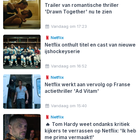
Trailer van romantische thriller
'Drawn Together' nu te zien
Vandaag om 17:23
Netflix
Netflix onthult titel en cast van nieuwe
ijshockeyserie
Vandaag om 16:52
Netflix
Netflix werkt aan vervolg op Franse
actiethriller 'Ad Vitam'
Vandaag om 15:40
Netflix
🔥
Tom Hardy weet ondanks kritiek
kijkers te verrassen op Netflix: 'Ik heb
me prima vermaakt!'