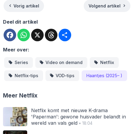
Vorig artikel
Volgend artikel
Deel dit artikel
Facebook
WhatsApp
X
Threads
Deel
Meer over:
Series
Video on demand
Netflix
Netflix-tips
VOD-tips
Haantjes (2025– )
Meer Netflix
Netflix komt met nieuwe K-drama
'Paperman': gewone huisvader belandt in
wereld van vals geld
• 18:04