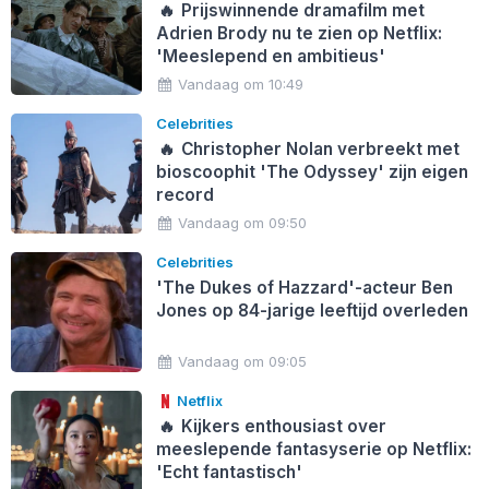
🔥
Prijswinnende dramafilm met
Adrien Brody nu te zien op Netflix:
'Meeslepend en ambitieus'
Vandaag om 10:49
Celebrities
🔥
Christopher Nolan verbreekt met
bioscoophit 'The Odyssey' zijn eigen
record
Vandaag om 09:50
Celebrities
'The Dukes of Hazzard'-acteur Ben
Jones op 84-jarige leeftijd overleden
Vandaag om 09:05
Netflix
🔥
Kijkers enthousiast over
meeslepende fantasyserie op Netflix:
'Echt fantastisch'