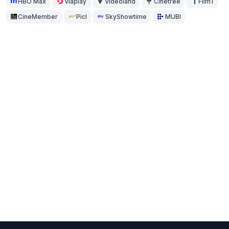
HBO Max
Viaplay
Videoland
Cinetree
Film1
CineMember
Picl
SkyShowtime
MUBI