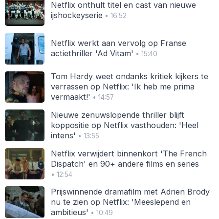
Netflix onthult titel en cast van nieuwe
ijshockeyserie
• 16:52
Netflix werkt aan vervolg op Franse
actiethriller 'Ad Vitam'
• 15:40
Tom Hardy weet ondanks kritiek kijkers te
verrassen op Netflix: 'Ik heb me prima
vermaakt!'
• 14:57
Nieuwe zenuwslopende thriller blijft
koppositie op Netflix vasthouden: 'Heel
intens'
• 13:55
Netflix verwijdert binnenkort 'The French
Dispatch' en 90+ andere films en series
• 12:54
Prijswinnende dramafilm met Adrien Brody
nu te zien op Netflix: 'Meeslepend en
ambitieus'
• 10:49