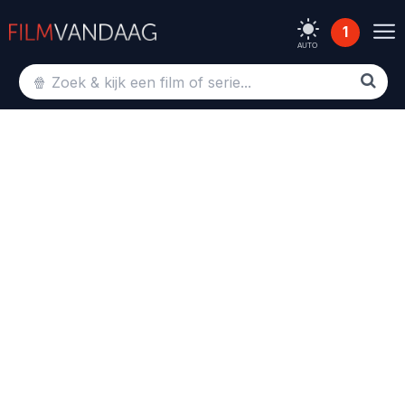
1
AUTO