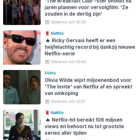
'The Breakfast Club'-ster onthult na
jaren plannen voor vervolgfilm: 'Ze
zouden in de dertig zijn'
Gisteren om 16:34
Netflix
🔥
Ricky Gervais heeft er een
twijfelachtig record bij dankzij nieuwe
Netflix-serie
Gisteren om 15:44
Films
Olivia Wilde wijst miljoenenbod voor
'The Invite' van Netflix af en spreekt
van omkoping
Gisteren om 15:01
Netflix
🔥
Netflix-hit bereikt 106 miljoen
views en behoort nu tot grootste
series aller tijden