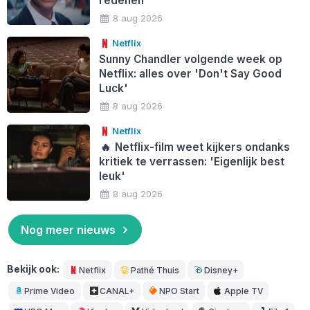
redenen
8 aug 2026
Netflix
Sunny Chandler volgende week op
Netflix: alles over 'Don't Say Good
Luck'
8 aug 2026
Netflix
🔥
Netflix-film weet kijkers ondanks
kritiek te verrassen: 'Eigenlijk best
leuk'
8 aug 2026
Nog meer nieuws
Bekijk ook:
Netflix
Pathé Thuis
Disney+
Prime Video
CANAL+
NPO Start
Apple TV