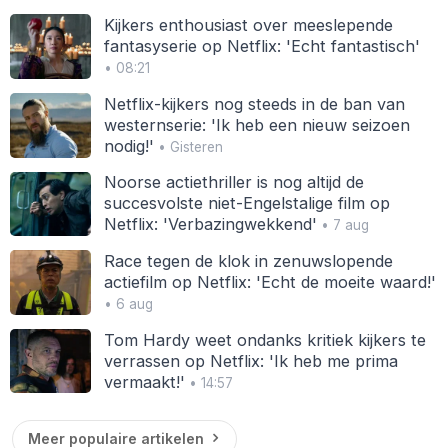
Kijkers enthousiast over meeslepende
fantasyserie op Netflix: 'Echt fantastisch'
• 08:21
Netflix-kijkers nog steeds in de ban van
westernserie: 'Ik heb een nieuw seizoen
nodig!'
• Gisteren
Noorse actiethriller is nog altijd de
succesvolste niet-Engelstalige film op
Netflix: 'Verbazingwekkend'
• 7 aug
Race tegen de klok in zenuwslopende
actiefilm op Netflix: 'Echt de moeite waard!'
• 6 aug
Tom Hardy weet ondanks kritiek kijkers te
verrassen op Netflix: 'Ik heb me prima
vermaakt!'
• 14:57
Meer populaire artikelen