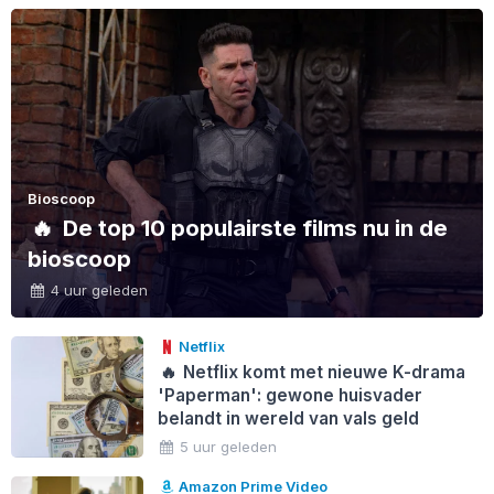
Bioscoop
🔥
De top 10 populairste films nu in de
bioscoop
4 uur geleden
Netflix
🔥
Netflix komt met nieuwe K-drama
'Paperman': gewone huisvader
belandt in wereld van vals geld
5 uur geleden
Amazon Prime Video