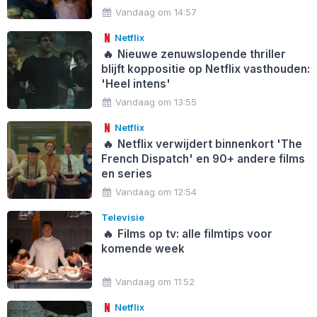
Vandaag om 14:57
Netflix
🔥
Nieuwe zenuwslopende thriller
blijft koppositie op Netflix vasthouden:
'Heel intens'
Vandaag om 13:55
Netflix
🔥
Netflix verwijdert binnenkort 'The
French Dispatch' en 90+ andere films
en series
Vandaag om 12:54
Televisie
🔥
Films op tv: alle filmtips voor
komende week
Vandaag om 11:52
Netflix