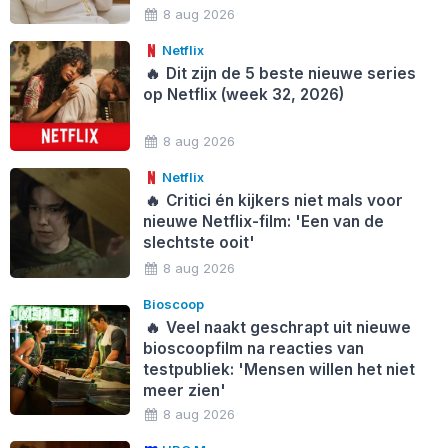
8 aug 2026
Netflix
🔥
Dit zijn de 5 beste nieuwe series
op Netflix (week 32, 2026)
8 aug 2026
Netflix
🔥
Critici én kijkers niet mals voor
nieuwe Netflix-film: 'Een van de
slechtste ooit'
8 aug 2026
Bioscoop
🔥
Veel naakt geschrapt uit nieuwe
bioscoopfilm na reacties van
testpubliek: 'Mensen willen het niet
meer zien'
8 aug 2026