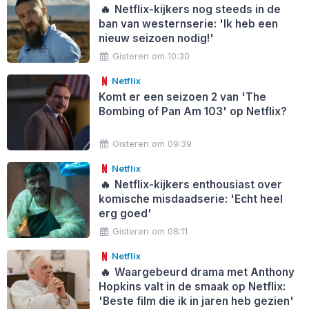
🔥
Netflix-kijkers nog steeds in de
ban van westernserie: 'Ik heb een
nieuw seizoen nodig!'
Gisteren om 10:30
Netflix
Komt er een seizoen 2 van 'The
Bombing of Pan Am 103' op Netflix?
Gisteren om 09:39
Netflix
🔥
Netflix-kijkers enthousiast over
komische misdaadserie: 'Echt heel
erg goed'
Gisteren om 08:11
Netflix
🔥
Waargebeurd drama met Anthony
Hopkins valt in de smaak op Netflix:
'Beste film die ik in jaren heb gezien'