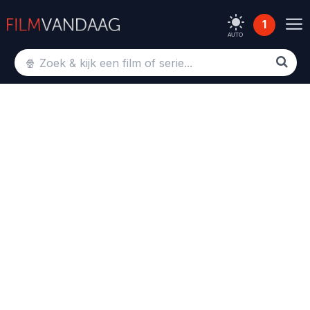
1
AUTO