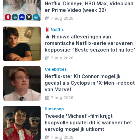
Netflix, Disney+, HBO Max, Videoland
en Prime Video (week 32)
7 aug 2026
Netflix
🔥
Nieuwe afleveringen van
romantische Netflix-serie veroveren
koppositie: 'Beste seizoen tot nu toe'
7 aug 2026
Celebrities
Netflix-ster Kit Connor mogelijk
gecast als Cyclops in 'X-Men'-reboot
van Marvel
7 aug 2026
Bioscoop
Tweede 'Michael'-film krijgt
hoopvolle update: dít is wanneer het
vervolg mogelijk uitkomt
7 aug 2026