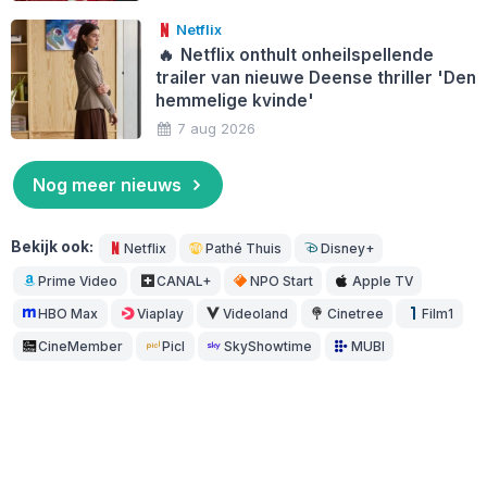
Netflix
🔥
Netflix onthult onheilspellende
trailer van nieuwe Deense thriller 'Den
hemmelige kvinde'
7 aug 2026
Nog meer nieuws
Bekijk ook:
Netflix
Pathé Thuis
Disney+
Prime Video
CANAL+
NPO Start
Apple TV
HBO Max
Viaplay
Videoland
Cinetree
Film1
CineMember
Picl
SkyShowtime
MUBI