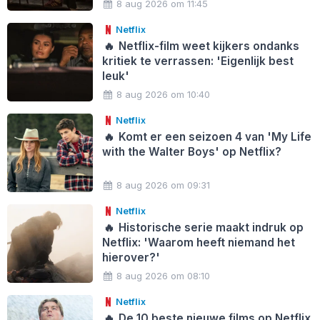
8 aug 2026 om 11:45
Netflix
🔥
Netflix-film weet kijkers ondanks
kritiek te verrassen: 'Eigenlijk best
leuk'
8 aug 2026 om 10:40
Netflix
🔥
Komt er een seizoen 4 van 'My Life
with the Walter Boys' op Netflix?
8 aug 2026 om 09:31
Netflix
🔥
Historische serie maakt indruk op
Netflix: 'Waarom heeft niemand het
hierover?'
8 aug 2026 om 08:10
Netflix
🔥
De 10 beste nieuwe films op Netflix