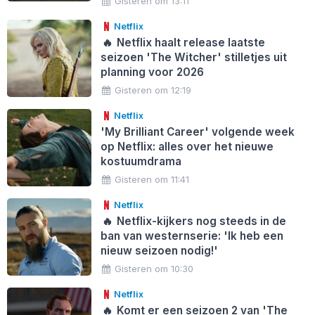
Gisteren om 13:11
Netflix
🔥
Netflix haalt release laatste
seizoen 'The Witcher' stilletjes uit
planning voor 2026
Gisteren om 12:19
Netflix
'My Brilliant Career' volgende week
op Netflix: alles over het nieuwe
kostuumdrama
Gisteren om 11:41
Netflix
🔥
Netflix-kijkers nog steeds in de
ban van westernserie: 'Ik heb een
nieuw seizoen nodig!'
Gisteren om 10:30
Netflix
🔥
Komt er een seizoen 2 van 'The