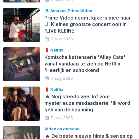
Amazon Prime Video
Prime Video neemt kijkers mee naar
Lil Kleines grootste concert ooit in
'LIVE KLEINE'
7 aug 2026
Netflix
Komische kattenserie 'Alley Cats'
vanaf vandaag te zien op Netflix:
'Heerlijk en schokkend'
7 aug 2026
Netflix
🔥
Nog steeds veel lof voor
mysterieuze misdaadserie: 'Ik word
gek van de spanning'
7 aug 2026
Video on demand
🔥
De beste nieuwe films & series op