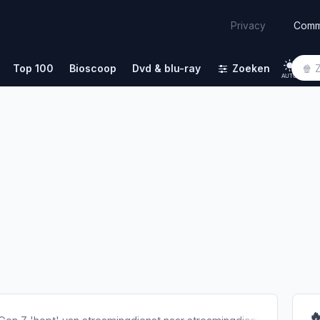
Comm
Privacy
Top 100
Bioscoop
Dvd & blu-ray
Zoeken
AUTO
