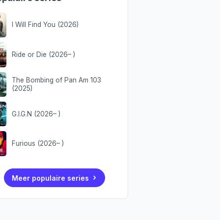
I Will Find You (2026)
Ride or Die (2026– )
The Bombing of Pan Am 103
(2025)
G.I.G.N (2026– )
Furious (2026– )
Meer populaire series