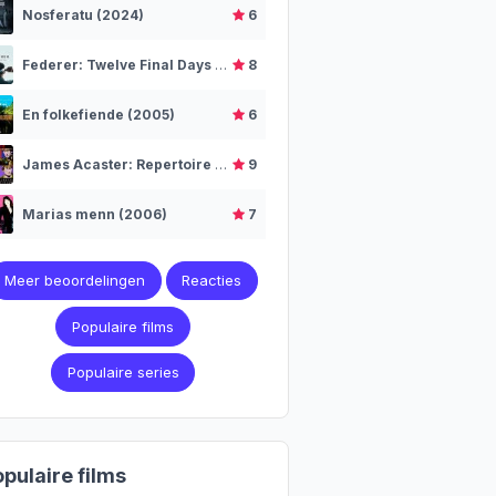
Nosferatu (2024)
6
Federer: Twelve Final Days (2024)
8
En folkefiende (2005)
6
James Acaster: Repertoire (2018)
9
Marias menn (2006)
7
Meer beoordelingen
Reacties
Populaire films
Populaire series
pulaire films