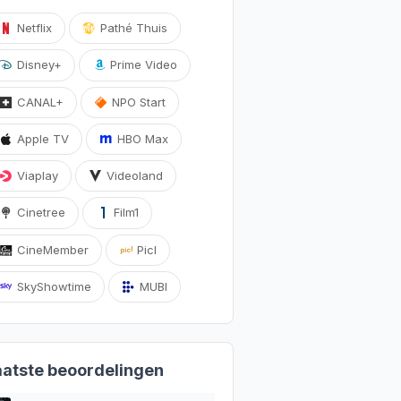
Netflix
Pathé Thuis
Disney+
Prime Video
CANAL+
NPO Start
Apple TV
HBO Max
Viaplay
Videoland
Cinetree
Film1
CineMember
Picl
SkyShowtime
MUBI
aatste beoordelingen