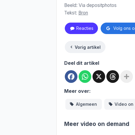
Beeld: Via depositphotos
Tekst:
Bron
Reacties
Volg ons o
Vorig artikel
Deel dit artikel
Facebook
WhatsApp
X
Threa
Meer over:
Algemeen
Video on
Meer video on demand