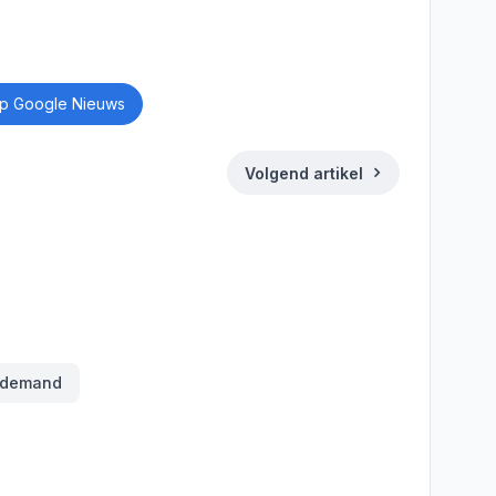
p Google Nieuws
Volgend artikel
ds
Deel
 demand