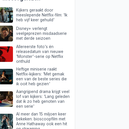
Kijkers geraakt door
meeslepende Netflix-film: 'Ik
heb vijf keer gehuild'
Disney+ verlengt
veelgeprezen misdaadserie
met derde seizoen
Allereerste foto's én
releasedatum van nieuwe
'Monster'-serie op Netflix
onthuld
Heftige miniserie raakt
Netflix-kijkers: 'Met gemak
een van de beste series die
ik ooit heb gezien'
Aangrijpend drama krijgt veel
lof van kijkers: 'Lang geleden
dat ik zo heb genoten van
een serie'
Al meer dan 15 miljoen keer
bekeken: bioscoopfilm met
Anne Hathaway ook een hit
op streaming