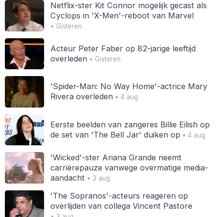
Netflix-ster Kit Connor mogelijk gecast als
Cyclops in 'X-Men'-reboot van Marvel
• Gisteren
Acteur Peter Faber op 82-jarige leeftijd
overleden
• Gisteren
'Spider-Man: No Way Home'-actrice Mary
Rivera overleden
• 4 aug
Eerste beelden van zangeres Billie Eilish op
de set van 'The Bell Jar' duiken op
• 4 aug
'Wicked'-ster Ariana Grande neemt
carrièrepauze vanwege overmatige media-
aandacht
• 3 aug
'The Sopranos'-acteurs reageren op
overlijden van collega Vincent Pastore
• 3 aug