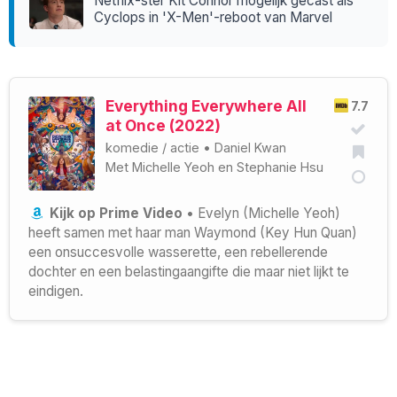
Netflix-ster Kit Connor mogelijk gecast als
Cyclops in 'X-Men'-reboot van Marvel
Everything Everywhere All
7.7
at Once (2022)
komedie
/
actie
•
Daniel Kwan
Met
Michelle Yeoh
en
Stephanie Hsu
Kijk op Prime Video
• Evelyn (Michelle Yeoh)
heeft samen met haar man Waymond (Key Hun Quan)
een onsuccesvolle wasserette, een rebellerende
dochter en een belastingaangifte die maar niet lijkt te
eindigen.