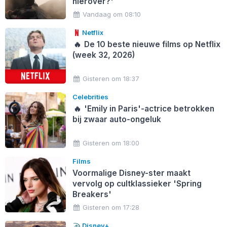
hierover?'
Vandaag om 08:10
Netflix
🔥
De 10 beste nieuwe films op Netflix
(week 32, 2026)
Gisteren om 18:37
Celebrities
🔥
'Emily in Paris'-actrice betrokken
bij zwaar auto-ongeluk
Gisteren om 18:00
Films
Voormalige Disney-ster maakt
vervolg op cultklassieker 'Spring
Breakers'
Gisteren om 17:28
Disney+