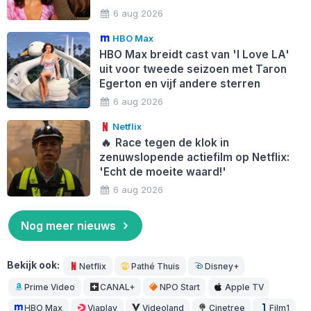
6 aug 2026
HBO Max
HBO Max breidt cast van 'I Love LA'
uit voor tweede seizoen met Taron
Egerton en vijf andere sterren
6 aug 2026
Netflix
🔥
Race tegen de klok in
zenuwslopende actiefilm op Netflix:
'Echt de moeite waard!'
6 aug 2026
Nog meer nieuws
Bekijk ook:
Netflix
Pathé Thuis
Disney+
Prime Video
CANAL+
NPO Start
Apple TV
HBO Max
Viaplay
Videoland
Cinetree
Film1