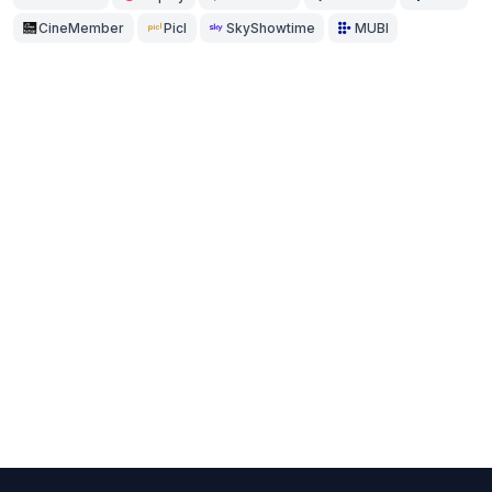
CineMember
Picl
SkyShowtime
MUBI