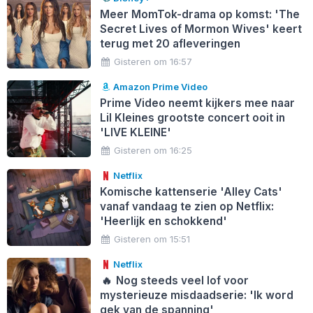
Meer MomTok-drama op komst: 'The
Secret Lives of Mormon Wives' keert
terug met 20 afleveringen
Gisteren om 16:57
Amazon Prime Video
Prime Video neemt kijkers mee naar
Lil Kleines grootste concert ooit in
'LIVE KLEINE'
Gisteren om 16:25
Netflix
Komische kattenserie 'Alley Cats'
vanaf vandaag te zien op Netflix:
'Heerlijk en schokkend'
Gisteren om 15:51
Netflix
🔥
Nog steeds veel lof voor
mysterieuze misdaadserie: 'Ik word
gek van de spanning'