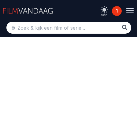
1
AUTO