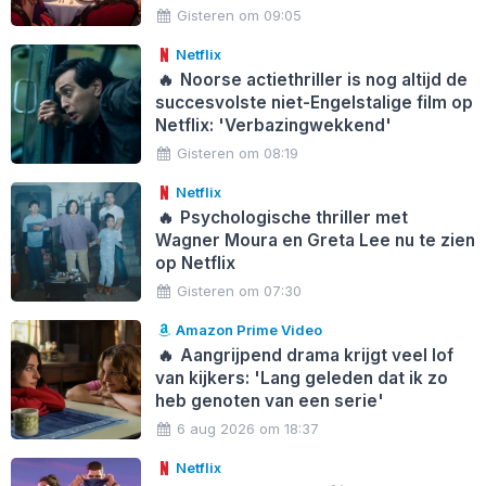
Gisteren om 09:05
Netflix
🔥
Noorse actiethriller is nog altijd de
succesvolste niet-Engelstalige film op
Netflix: 'Verbazingwekkend'
Gisteren om 08:19
Netflix
🔥
Psychologische thriller met
Wagner Moura en Greta Lee nu te zien
op Netflix
Gisteren om 07:30
Amazon Prime Video
🔥
Aangrijpend drama krijgt veel lof
van kijkers: 'Lang geleden dat ik zo
heb genoten van een serie'
6 aug 2026 om 18:37
Netflix