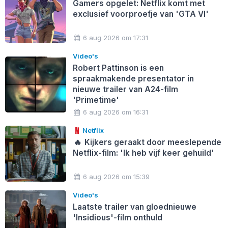
Gamers opgelet: Netflix komt met
exclusief voorproefje van 'GTA VI'
6 aug 2026 om 17:31
Video's
Robert Pattinson is een
spraakmakende presentator in
nieuwe trailer van A24-film
'Primetime'
6 aug 2026 om 16:31
Netflix
🔥
Kijkers geraakt door meeslepende
Netflix-film: 'Ik heb vijf keer gehuild'
6 aug 2026 om 15:39
Video's
Laatste trailer van gloednieuwe
'Insidious'-film onthuld