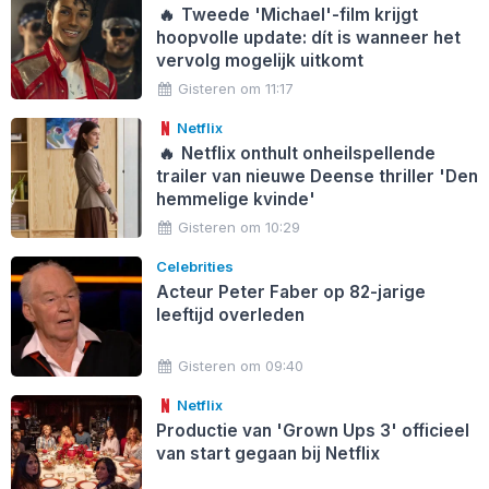
🔥
Tweede 'Michael'-film krijgt
hoopvolle update: dít is wanneer het
vervolg mogelijk uitkomt
Gisteren om 11:17
Netflix
🔥
Netflix onthult onheilspellende
trailer van nieuwe Deense thriller 'Den
hemmelige kvinde'
Gisteren om 10:29
Celebrities
Acteur Peter Faber op 82-jarige
leeftijd overleden
Gisteren om 09:40
Netflix
Productie van 'Grown Ups 3' officieel
van start gegaan bij Netflix