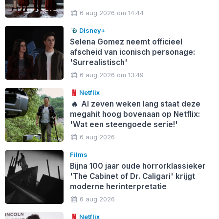
6 aug 2026 om 14:44
Disney+
Selena Gomez neemt officieel
afscheid van iconisch personage:
'Surrealistisch'
6 aug 2026 om 13:49
Netflix
🔥
Al zeven weken lang staat deze
megahit hoog bovenaan op Netflix:
'Wat een steengoede serie!'
6 aug 2026
Films
Bijna 100 jaar oude horrorklassieker
'The Cabinet of Dr. Caligari' krijgt
moderne herinterpretatie
6 aug 2026
Netflix