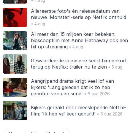
• 4 aug
Allereerste foto's én releasedatum van
nieuwe 'Monster'-serie op Netflix onthuld
• 4 aug
Al meer dan 15 miljoen keer bekeken:
bioscoopfilm met Anne Hathaway ook een
hit op streaming
• 4 aug
Gewaardeerde soapserie keert binnenkort
terug op Netflix: trailer nu te zien
• 5 aug
Aangrijpend drama krijgt veel lof van
kijkers: 'Lang geleden dat ik zo heb
genoten van een serie'
• 6 aug 2026
Kijkers geraakt door meeslepende Netflix-
film: 'Ik heb vijf keer gehuild'
• 6 aug 2026