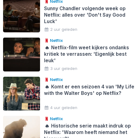
Netflix
Sunny Chandler volgende week op
Netflix: alles over 'Don't Say Good
Luck'
2 uur geleden
Netflix
🔥
Netflix-film weet kijkers ondanks
kritiek te verrassen: 'Eigenlijk best
leuk'
3 uur geleden
Netflix
🔥
Komt er een seizoen 4 van 'My Life
with the Walter Boys' op Netflix?
4 uur geleden
Netflix
🔥
Historische serie maakt indruk op
Netflix: 'Waarom heeft niemand het