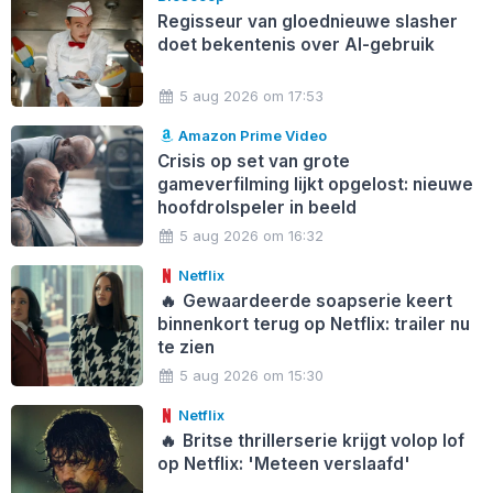
Regisseur van gloednieuwe slasher
doet bekentenis over AI-gebruik
5 aug 2026 om 17:53
Amazon Prime Video
Crisis op set van grote
gameverfilming lijkt opgelost: nieuwe
hoofdrolspeler in beeld
5 aug 2026 om 16:32
Netflix
🔥
Gewaardeerde soapserie keert
binnenkort terug op Netflix: trailer nu
te zien
5 aug 2026 om 15:30
Netflix
🔥
Britse thrillerserie krijgt volop lof
op Netflix: 'Meteen verslaafd'