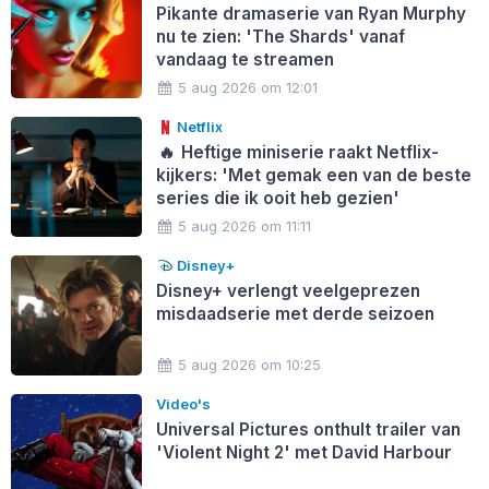
Pikante dramaserie van Ryan Murphy
nu te zien: 'The Shards' vanaf
vandaag te streamen
5 aug 2026 om 12:01
Netflix
🔥
Heftige miniserie raakt Netflix-
kijkers: 'Met gemak een van de beste
series die ik ooit heb gezien'
5 aug 2026 om 11:11
Disney+
Disney+ verlengt veelgeprezen
misdaadserie met derde seizoen
5 aug 2026 om 10:25
Video's
Universal Pictures onthult trailer van
'Violent Night 2' met David Harbour