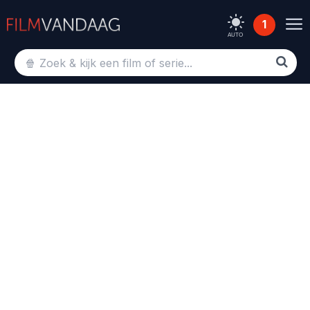
1
AUTO