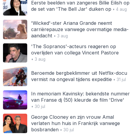
Eerste beelden van zangeres Billie Eilish op
de set van 'The Bell Jar' duiken op
• 4 aug
'Wicked'-ster Ariana Grande neemt
carrièrepauze vanwege overmatige media-
aandacht
• 3 aug
'The Sopranos'-acteurs reageren op
overlijden van collega Vincent Pastore
• 3 aug
Beroemde bergbeklimmer uit Netflix-docu
vermist na ongeval tijdens expeditie
• 31 jul
In memoriam Kavinsky: bekendste nummer
van Franse dj (50) kleurde de film 'Drive'
• 30 jul
George Clooney en zijn vrouw Amal
verlaten hun huis in Frankrijk vanwege
bosbranden
• 30 jul