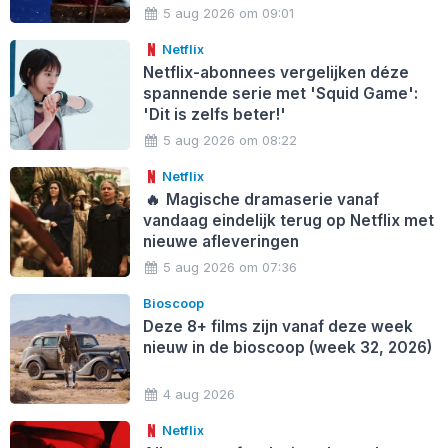
5 aug 2026 om 09:01
Netflix
Netflix-abonnees vergelijken déze
spannende serie met 'Squid Game':
'Dit is zelfs beter!'
5 aug 2026 om 08:22
Netflix
🔥
Magische dramaserie vanaf
vandaag eindelijk terug op Netflix met
nieuwe afleveringen
5 aug 2026 om 07:36
Bioscoop
Deze 8+ films zijn vanaf deze week
nieuw in de bioscoop (week 32, 2026)
4 aug 2026
Netflix