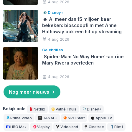
4 aug 2026
Disney+
🔥
Al meer dan 15 miljoen keer
bekeken: bioscoopfilm met Anne
Hathaway ook een hit op streaming
4 aug 2026
Celebrities
'Spider-Man: No Way Home'-actrice
Mary Rivera overleden
4 aug 2026
Nog meer nieuws
Bekijk ook:
Netflix
Pathé Thuis
Disney+
Prime Video
CANAL+
NPO Start
Apple TV
HBO Max
Viaplay
Videoland
Cinetree
Film1