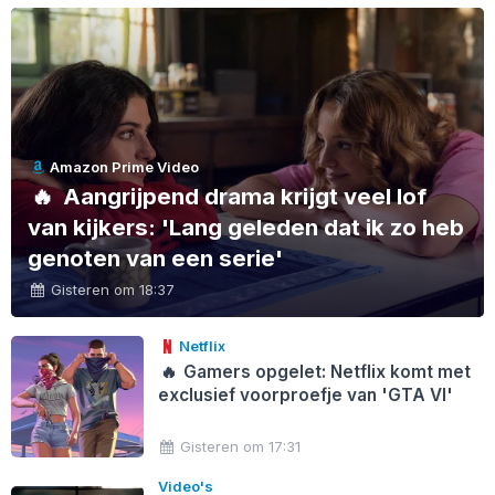
Amazon Prime Video
🔥
Aangrijpend drama krijgt veel lof
van kijkers: 'Lang geleden dat ik zo heb
genoten van een serie'
Gisteren om 18:37
Netflix
🔥
Gamers opgelet: Netflix komt met
exclusief voorproefje van 'GTA VI'
Gisteren om 17:31
Video's