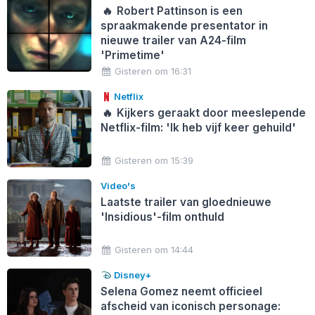
🔥
Robert Pattinson is een
spraakmakende presentator in
nieuwe trailer van A24-film
'Primetime'
Gisteren om 16:31
Netflix
🔥
Kijkers geraakt door meeslepende
Netflix-film: 'Ik heb vijf keer gehuild'
Gisteren om 15:39
Video's
Laatste trailer van gloednieuwe
'Insidious'-film onthuld
Gisteren om 14:44
Disney+
Selena Gomez neemt officieel
afscheid van iconisch personage: