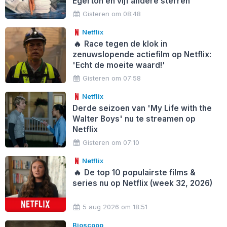
Egerton en vijf andere sterren
Gisteren om 08:48
Netflix
🔥
Race tegen de klok in
zenuwslopende actiefilm op Netflix:
'Echt de moeite waard!'
Gisteren om 07:58
Netflix
Derde seizoen van 'My Life with the
Walter Boys' nu te streamen op
Netflix
Gisteren om 07:10
Netflix
🔥
De top 10 populairste films &
series nu op Netflix (week 32, 2026)
5 aug 2026 om 18:51
Bioscoop