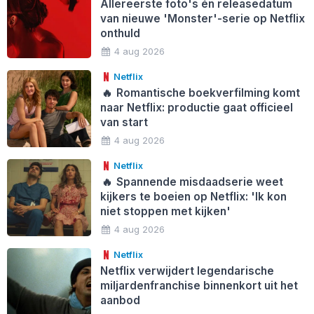
Allereerste foto's én releasedatum
van nieuwe 'Monster'-serie op Netflix
onthuld
4 aug 2026
Netflix
🔥
Romantische boekverfilming komt
naar Netflix: productie gaat officieel
van start
4 aug 2026
Netflix
🔥
Spannende misdaadserie weet
kijkers te boeien op Netflix: 'Ik kon
niet stoppen met kijken'
4 aug 2026
Netflix
Netflix verwijdert legendarische
miljardenfranchise binnenkort uit het
aanbod