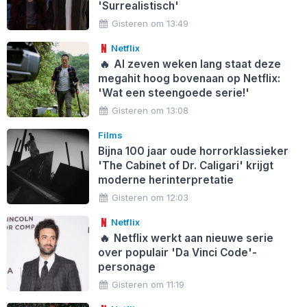
'Surrealistisch'
Gisteren om 13:49
Netflix
🔥
Al zeven weken lang staat deze
megahit hoog bovenaan op Netflix:
'Wat een steengoede serie!'
Gisteren om 13:08
Films
Bijna 100 jaar oude horrorklassieker
'The Cabinet of Dr. Caligari' krijgt
moderne herinterpretatie
Gisteren om 12:03
Netflix
🔥
Netflix werkt aan nieuwe serie
over populair 'Da Vinci Code'-
personage
Gisteren om 11:19