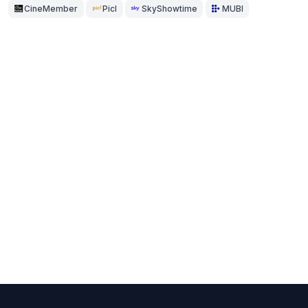
CineMember
Picl
SkyShowtime
MUBI