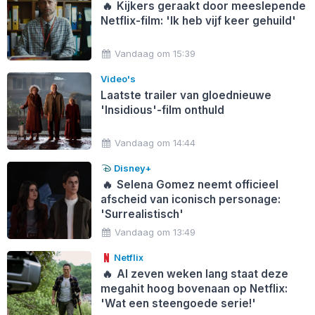
🔥
Kijkers geraakt door meeslepende
Netflix-film: 'Ik heb vijf keer gehuild'
Vandaag om 15:39
Video's
Laatste trailer van gloednieuwe
'Insidious'-film onthuld
Vandaag om 14:44
Disney+
🔥
Selena Gomez neemt officieel
afscheid van iconisch personage:
'Surrealistisch'
Vandaag om 13:49
Netflix
🔥
Al zeven weken lang staat deze
megahit hoog bovenaan op Netflix:
'Wat een steengoede serie!'