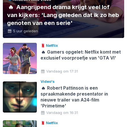
🔥
Aangrijpend drama krijgt veel lof
van kijkers: 'Lang geleden dat ik zo heb
genoten van een serie'
5 uur geleden
Netflix
🔥
Gamers opgelet: Netflix komt met
exclusief voorproefje van 'GTA VI'
Vandaag om 17:31
Video's
🔥
Robert Pattinson is een
spraakmakende presentator in
nieuwe trailer van A24-film
'Primetime'
Vandaag om 16:31
Netflix