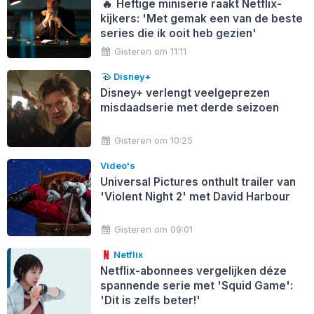
🔥
Heftige miniserie raakt Netflix-
kijkers: 'Met gemak een van de beste
series die ik ooit heb gezien'
Gisteren om 11:11
Disney+
Disney+ verlengt veelgeprezen
misdaadserie met derde seizoen
Gisteren om 10:25
Video's
Universal Pictures onthult trailer van
'Violent Night 2' met David Harbour
Gisteren om 09:01
Netflix
Netflix-abonnees vergelijken déze
spannende serie met 'Squid Game':
'Dit is zelfs beter!'