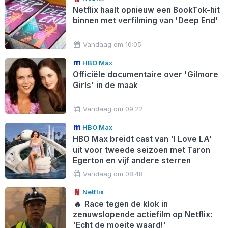
Netflix haalt opnieuw een BookTok-hit
binnen met verfilming van 'Deep End'
Vandaag om 10:05
HBO Max
Officiële documentaire over 'Gilmore
Girls' in de maak
Vandaag om 09:22
HBO Max
HBO Max breidt cast van 'I Love LA'
uit voor tweede seizoen met Taron
Egerton en vijf andere sterren
Vandaag om 08:48
Netflix
🔥
Race tegen de klok in
zenuwslopende actiefilm op Netflix:
'Echt de moeite waard!'