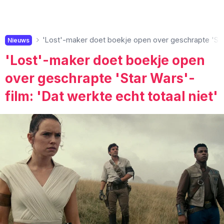
'Lost'-maker doet boekje open over geschrapte 'Star 
Nieuws
'Lost'-maker doet boekje open
over geschrapte 'Star Wars'-
film: 'Dat werkte echt totaal niet'