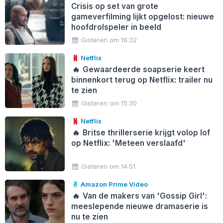
Crisis op set van grote
gameverfilming lijkt opgelost: nieuwe
hoofdrolspeler in beeld
Gisteren om 16:32
Netflix
🔥
Gewaardeerde soapserie keert
binnenkort terug op Netflix: trailer nu
te zien
Gisteren om 15:30
Netflix
🔥
Britse thrillerserie krijgt volop lof
op Netflix: 'Meteen verslaafd'
Gisteren om 14:51
Amazon Prime Video
🔥
Van de makers van 'Gossip Girl':
meeslepende nieuwe dramaserie is
nu te zien