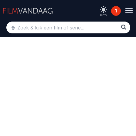
1
AUTO