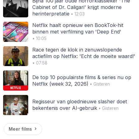
Bijna 100 jaar oude horrorklassieker 'The
Cabinet of Dr. Caligari' krijgt moderne
herinterpretatie
• 12:03
Netflix haalt opnieuw een BookTok-hit
binnen met verfilming van 'Deep End'
• 10:05
Race tegen de klok in zenuwslopende
actiefilm op Netflix: 'Echt de moeite waard!'
• 07:58
De top 10 populairste films & series nu op
Netflix (week 32, 2026)
• Gisteren
Regisseur van gloednieuwe slasher doet
bekentenis over AI-gebruik
• Gisteren
Meer films