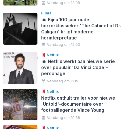
Vandaag om 13:08
Films
🔥
Bijna 100 jaar oude
horrorklassieker 'The Cabinet of Dr.
Caligari' krijgt moderne
herinterpretatie
Vandaag om 12:03
Netflix
🔥
Netflix werkt aan nieuwe serie
over populair 'Da Vinci Code'-
personage
Vandaag om 11:19
Netflix
Netflix onthult trailer voor nieuwe
'Untold'-documentaire over
footballlegende Vince Young
Vandaag om 10:38
Netflix