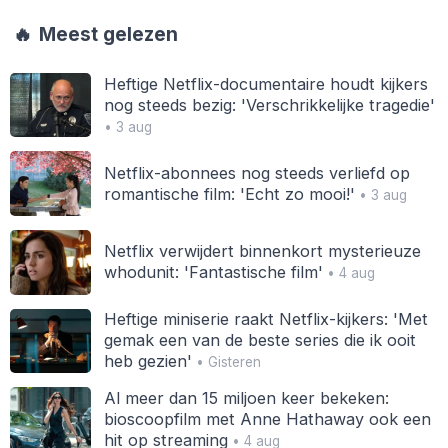
🔥
Meest gelezen
Heftige Netflix-documentaire houdt kijkers
nog steeds bezig: 'Verschrikkelijke tragedie'
• 3 aug
Netflix-abonnees nog steeds verliefd op
romantische film: 'Echt zo mooi!'
• 3 aug
Netflix verwijdert binnenkort mysterieuze
whodunit: 'Fantastische film'
• 4 aug
Heftige miniserie raakt Netflix-kijkers: 'Met
gemak een van de beste series die ik ooit
heb gezien'
• Gisteren
Al meer dan 15 miljoen keer bekeken:
bioscoopfilm met Anne Hathaway ook een
hit op streaming
• 4 aug