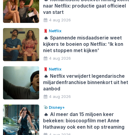
naar Netflix: productie gaat officieel
van start
4 aug 2026
Netflix
🔥
Spannende misdaadserie weet
kijkers te boeien op Netflix: 'Ik kon
niet stoppen met kijken'
4 aug 2026
Netflix
🔥
Netflix verwijdert legendarische
miljardenfranchise binnenkort uit het
aanbod
4 aug 2026
Disney+
🔥
Al meer dan 15 miljoen keer
bekeken: bioscoopfilm met Anne
Hathaway ook een hit op streaming
4 aug 2026