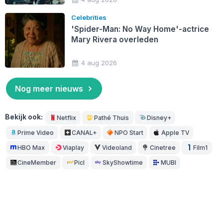
Celebrities
'Spider-Man: No Way Home'-actrice
Mary Rivera overleden
4 aug 2026
Nog meer nieuws
Bekijk ook:
Netflix
Pathé Thuis
Disney+
Prime Video
CANAL+
NPO Start
Apple TV
HBO Max
Viaplay
Videoland
Cinetree
Film1
CineMember
Picl
SkyShowtime
MUBI