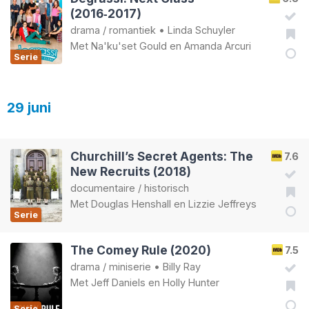
(2016‑2017)
drama
/
romantiek
•
Linda Schuyler
Met
Na'ku'set Gould
en
Amanda Arcuri
Serie
29 juni
Churchill’s Secret Agents: The
7.6
New Recruits (2018)
documentaire
/
historisch
Met
Douglas Henshall
en
Lizzie Jeffreys
Serie
The Comey Rule (2020)
7.5
drama
/
miniserie
•
Billy Ray
Met
Jeff Daniels
en
Holly Hunter
Serie