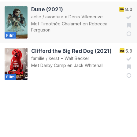
Dune (2021)
8.0
actie
/
avontuur
•
Denis Villeneuve
Met
Timothée Chalamet
en
Rebecca
Ferguson
Film
Clifford the Big Red Dog (2021)
5.9
familie
/
kerst
•
Walt Becker
Met
Darby Camp
en
Jack Whitehall
Film