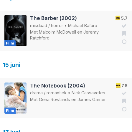
The Barber (2002)
5.7
misdaad
/
horror
•
Michael Bafaro
Met
Malcolm McDowell
en
Jeremy
Ratchford
Film
15 juni
The Notebook (2004)
7.8
drama
/
romantiek
•
Nick Cassavetes
Met
Gena Rowlands
en
James Garner
Film