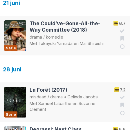
21 juni
The Could’ve-Gone-All-the-
6.7
Way Committee (2018)
drama
/
komedie
Met
Takayuki Yamada
en
Mai Shiraishi
Serie
28 juni
La Forêt (2017)
7.2
misdaad
/
drama
•
Delinda Jacobs
Met
Samuel Labarthe
en
Suzanne
Clément
Serie
Degrassi: Next Class
6.8