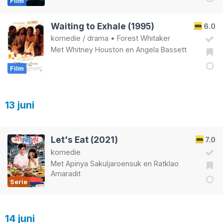
Film
Waiting to Exhale (1995)
6.0
komedie
/
drama
•
Forest Whitaker
Met
Whitney Houston
en
Angela Bassett
Film
13 juni
Let's Eat (2021)
7.0
komedie
Met
Apinya Sakuljaroensuk
en
Ratklao
Amaradit
Serie
14 juni