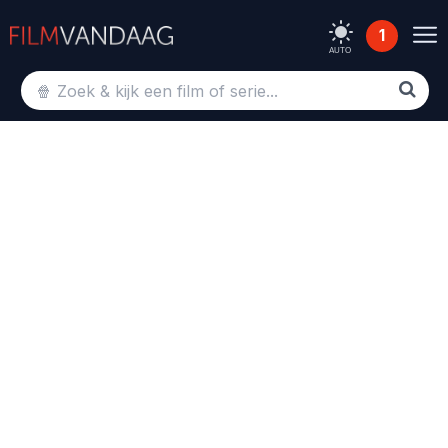
1
AUTO