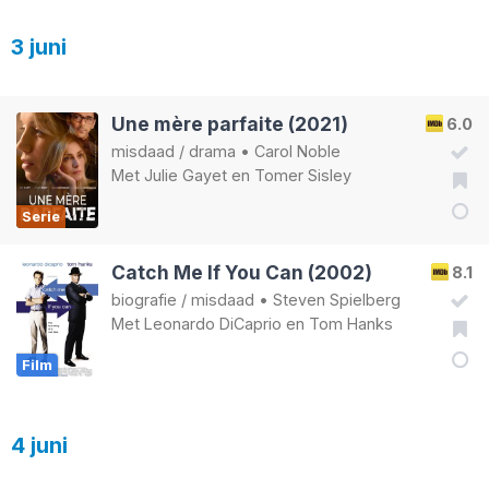
3 juni
Une mère parfaite (2021)
6.0
misdaad
/
drama
•
Carol Noble
Met
Julie Gayet
en
Tomer Sisley
Serie
Catch Me If You Can (2002)
8.1
biografie
/
misdaad
•
Steven Spielberg
Met
Leonardo DiCaprio
en
Tom Hanks
Film
4 juni