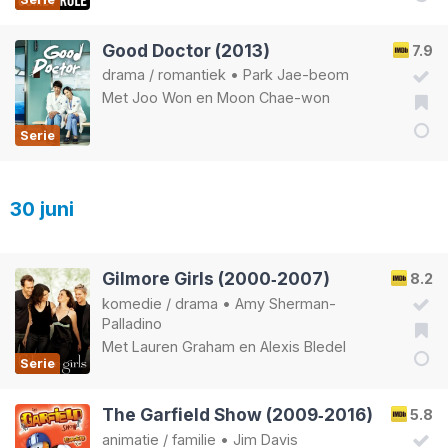
Good Doctor (2013)
7.9
drama
/
romantiek
•
Park Jae-beom
Met
Joo Won
en
Moon Chae-won
Serie
30 juni
Gilmore Girls (2000‑2007)
8.2
komedie
/
drama
•
Amy Sherman-
Palladino
Met
Lauren Graham
en
Alexis Bledel
Serie
The Garfield Show (2009‑2016)
5.8
animatie
/
familie
•
Jim Davis