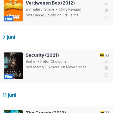
Verdwenen Bos (2012)
animatie
/
familie
•
Chris Renaud
Met
Danny DeVito
en
Ed Helms
Film
7 juni
Security (2021)
5.1
thriller
•
Peter Chelsom
Met
Marco D'Amore
en
Maya Sansa
Film
11 juni
The Croods (2013)
7.1