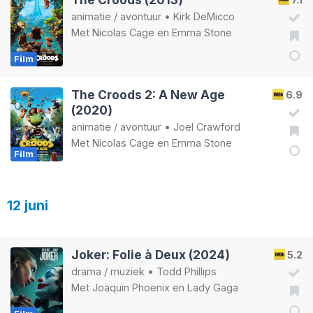
animatie
/
avontuur
•
Kirk DeMicco
Met
Nicolas Cage
en
Emma Stone
Film
The Croods 2: A New Age
6.9
(2020)
animatie
/
avontuur
•
Joel Crawford
Met
Nicolas Cage
en
Emma Stone
Film
12 juni
Joker: Folie à Deux (2024)
5.2
drama
/
muziek
•
Todd Phillips
Met
Joaquin Phoenix
en
Lady Gaga