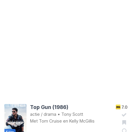
Top Gun (1986)
7.0
actie
/
drama
•
Tony Scott
Met
Tom Cruise
en
Kelly McGillis
Film