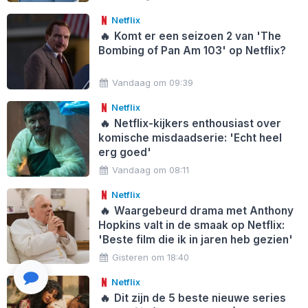
Netflix
🔥
Komt er een seizoen 2 van 'The
Bombing of Pan Am 103' op Netflix?
Vandaag om 09:39
Netflix
🔥
Netflix-kijkers enthousiast over
komische misdaadserie: 'Echt heel
erg goed'
Vandaag om 08:11
Netflix
🔥
Waargebeurd drama met Anthony
Hopkins valt in de smaak op Netflix:
'Beste film die ik in jaren heb gezien'
Gisteren om 18:40
Netflix
🔥
Dit zijn de 5 beste nieuwe series