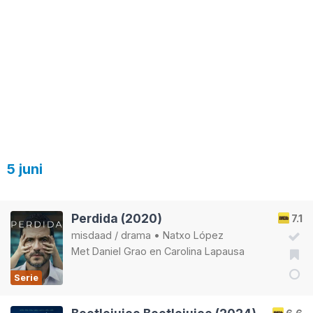
5 juni
Perdida (2020)
7.1
misdaad
/
drama
•
Natxo López
Met
Daniel Grao
en
Carolina Lapausa
Serie