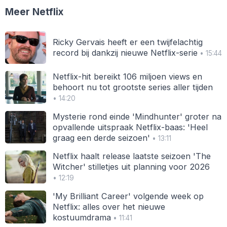
Meer Netflix
Ricky Gervais heeft er een twijfelachtig
record bij dankzij nieuwe Netflix-serie
• 15:44
Netflix-hit bereikt 106 miljoen views en
behoort nu tot grootste series aller tijden
• 14:20
Mysterie rond einde 'Mindhunter' groter na
opvallende uitspraak Netflix-baas: 'Heel
graag een derde seizoen'
• 13:11
Netflix haalt release laatste seizoen 'The
Witcher' stilletjes uit planning voor 2026
• 12:19
'My Brilliant Career' volgende week op
Netflix: alles over het nieuwe
kostuumdrama
• 11:41