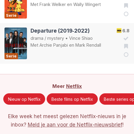
Met
Frank Welker
en
Wally Wingert
Serie
Departure (2019‑2022)
6.8
drama
/
mystery
•
Vince Shiao
Met
Archie Panjabi
en
Mark Rendall
Serie
Meer
Netflix
Nieuw op Netflix
Beste films op Netflix
Beste series op
Elke week het meest gelezen Netflix-nieuws in je
inbox?
Meld je aan voor de Netflix-nieuwsbrief
!