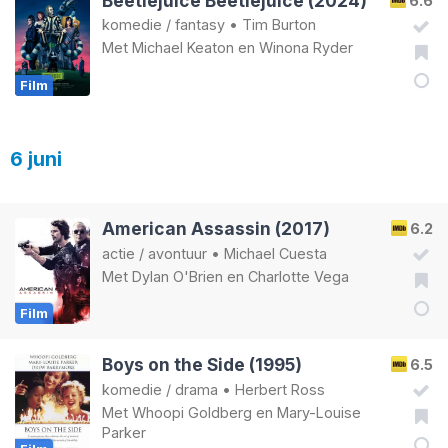
Beetlejuice Beetlejuice (2024)
6.6
komedie
/
fantasy
•
Tim Burton
Met
Michael Keaton
en
Winona Ryder
Film
6 juni
American Assassin (2017)
6.2
actie
/
avontuur
•
Michael Cuesta
Met
Dylan O'Brien
en
Charlotte Vega
Film
Boys on the Side (1995)
6.5
komedie
/
drama
•
Herbert Ross
Met
Whoopi Goldberg
en
Mary-Louise
Parker