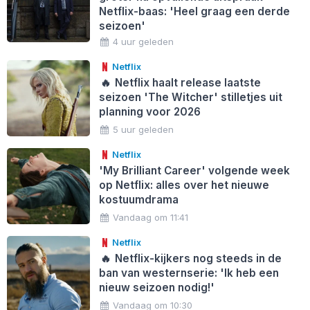
Netflix-baas: 'Heel graag een derde
seizoen'
4 uur geleden
Netflix
🔥
Netflix haalt release laatste
seizoen 'The Witcher' stilletjes uit
planning voor 2026
5 uur geleden
Netflix
'My Brilliant Career' volgende week
op Netflix: alles over het nieuwe
kostuumdrama
Vandaag om 11:41
Netflix
🔥
Netflix-kijkers nog steeds in de
ban van westernserie: 'Ik heb een
nieuw seizoen nodig!'
Vandaag om 10:30