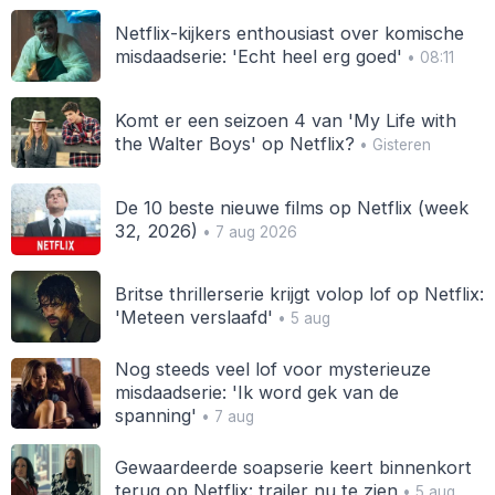
Netflix-kijkers enthousiast over komische
misdaadserie: 'Echt heel erg goed'
• 08:11
Komt er een seizoen 4 van 'My Life with
the Walter Boys' op Netflix?
• Gisteren
De 10 beste nieuwe films op Netflix (week
32, 2026)
• 7 aug 2026
Britse thrillerserie krijgt volop lof op Netflix:
'Meteen verslaafd'
• 5 aug
Nog steeds veel lof voor mysterieuze
misdaadserie: 'Ik word gek van de
spanning'
• 7 aug
Gewaardeerde soapserie keert binnenkort
terug op Netflix: trailer nu te zien
• 5 aug