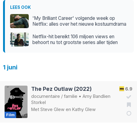
LEES OOK
'My Brilliant Career' volgende week op
Netflix: alles over het nieuwe kostuumdrama
Netflix-hit bereikt 106 miljoen views en
behoort nu tot grootste series aller tijden
1 juni
The Pez Outlaw (2022)
6.9
documentaire
/
familie
•
Amy Bandlien
Storkel
Met
Steve Glew
en
Kathy Glew
Film