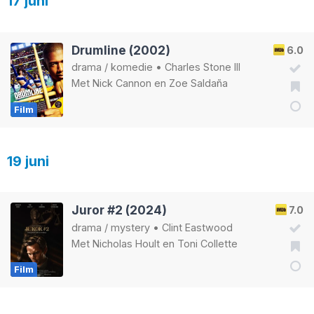
17 juni
Drumline (2002)
6.0
drama
/
komedie
•
Charles Stone III
Met
Nick Cannon
en
Zoe Saldaña
Film
19 juni
Juror #2 (2024)
7.0
drama
/
mystery
•
Clint Eastwood
Met
Nicholas Hoult
en
Toni Collette
Film