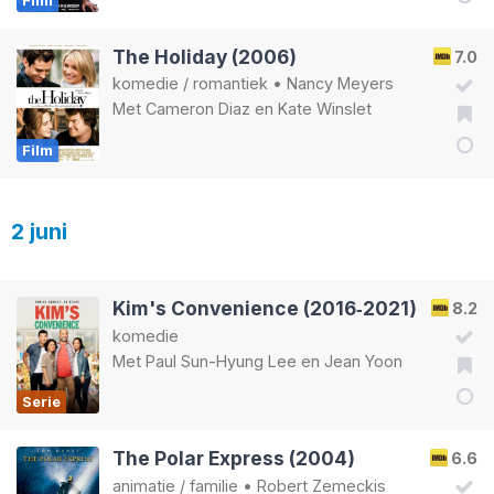
The Holiday (2006)
7.0
komedie
/
romantiek
•
Nancy Meyers
Met
Cameron Diaz
en
Kate Winslet
Film
2 juni
Kim's Convenience (2016‑2021)
8.2
komedie
Met
Paul Sun-Hyung Lee
en
Jean Yoon
Serie
The Polar Express (2004)
6.6
animatie
/
familie
•
Robert Zemeckis