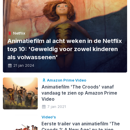
Netflix
Animatiefilm al acht weken in de Netflix
top 10: 'Geweldig voor zowel kinderen
als volwassenen'
21 jan 2024
Amazon Prime Video
Animatiefilm 'The Croods' vanaf
vandaag te zien op Amazon Prime
Video
7 jan 2021
Video's
Eerste trailer van animatiefilm 'The
Croods 2: A New Age' nu te zien