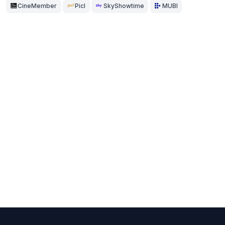
CineMember
Picl
SkyShowtime
MUBI