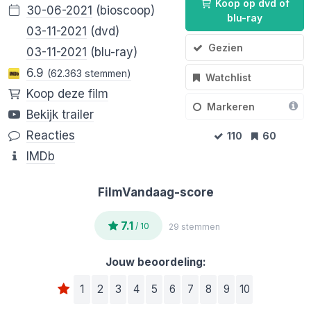
Koop op dvd of
30-06-2021
(bioscoop)
blu-ray
03-11-2021
(dvd)
Gezien
03-11-2021
(blu-ray)
6.9
(62.363 stemmen)
Watchlist
Koop deze film
Markeren
Bekijk trailer
Reacties
110
60
IMDb
FilmVandaag-score
7.1
/ 10
29 stemmen
Jouw beoordeling:
1
2
3
4
5
6
7
8
9
10