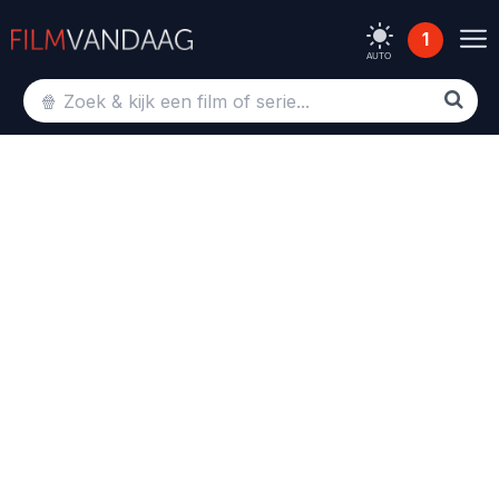
1
AUTO