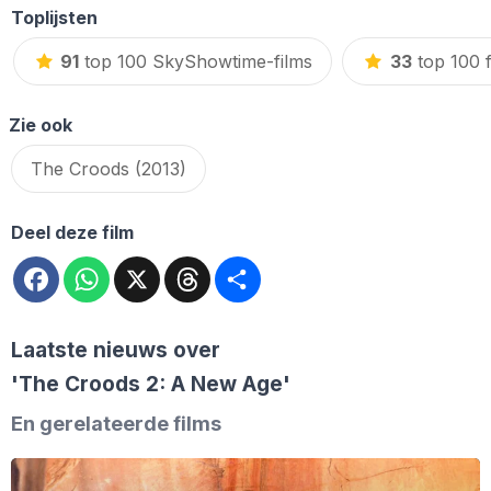
Toplijsten
91
top 100 SkyShowtime-films
33
top 100 
Zie ook
The Croods (2013)
Deel deze film
Facebook
WhatsApp
X
Threads
Deel
Laatste nieuws over
'The Croods 2: A New Age'
En gerelateerde films