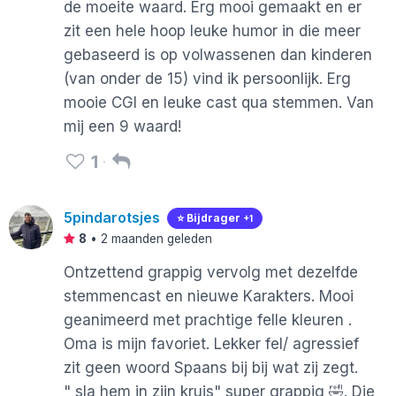
de moeite waard. Erg mooi gemaakt en er
zit een hele hoop leuke humor in die meer
gebaseerd is op volwassenen dan kinderen
(van onder de 15) vind ik persoonlijk. Erg
mooie CGI en leuke cast qua stemmen. Van
mij een 9 waard!
1
5pindarotsjes
⭐️ Bijdrager
+1
8
•
2 maanden geleden
Ontzettend grappig vervolg met dezelfde
stemmencast en nieuwe Karakters. Mooi
geanimeerd met prachtige felle kleuren .
Oma is mijn favoriet. Lekker fel/ agressief
zit geen woord Spaans bij bij wat zij zegt.
" sla hem in zijn kruis" super grappig 🤣. Die