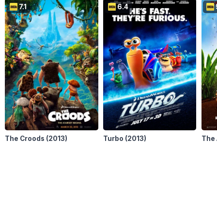
7.1
6.4
The Croods
(2013)
Turbo
(2013)
The 