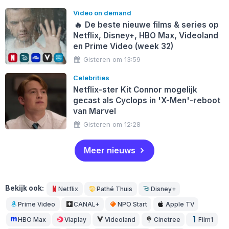
Video on demand
🔥
De beste nieuwe films & series op
Netflix, Disney+, HBO Max, Videoland
en Prime Video (week 32)
Gisteren om 13:59
Celebrities
Netflix-ster Kit Connor mogelijk
gecast als Cyclops in 'X-Men'-reboot
van Marvel
Gisteren om 12:28
Meer nieuws
Bekijk ook:
Netflix
Pathé Thuis
Disney+
Prime Video
CANAL+
NPO Start
Apple TV
HBO Max
Viaplay
Videoland
Cinetree
Film1