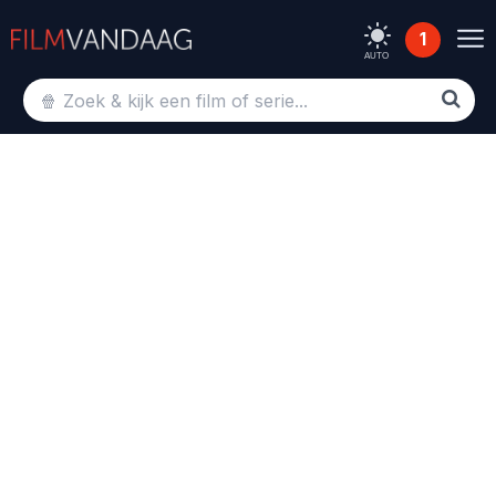
1
AUTO