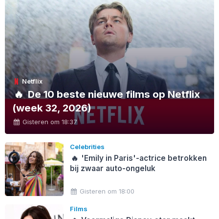
Netflix
🔥
De 10 beste nieuwe films op Netflix
(week 32, 2026)
Gisteren om 18:37
Celebrities
🔥
'Emily in Paris'-actrice betrokken
bij zwaar auto-ongeluk
Gisteren om 18:00
Films