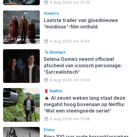
6 aug 2026 om 15:39
Video's
Laatste trailer van gloednieuwe
'Insidious'-film onthuld
6 aug 2026 om 14:44
Disney+
Selena Gomez neemt officieel
afscheid van iconisch personage:
'Surrealistisch'
6 aug 2026 om 13:49
Netflix
🔥
Al zeven weken lang staat deze
megahit hoog bovenaan op Netflix:
'Wat een steengoede serie!'
6 aug 2026 om 13:08
Films
Bijna 100 jaar oude horrorklassieker