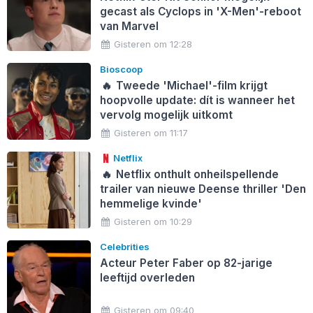
gecast als Cyclops in 'X-Men'-reboot
van Marvel
Gisteren om 12:28
Bioscoop
🔥
Tweede 'Michael'-film krijgt
hoopvolle update: dít is wanneer het
vervolg mogelijk uitkomt
Gisteren om 11:17
Netflix
🔥
Netflix onthult onheilspellende
trailer van nieuwe Deense thriller 'Den
hemmelige kvinde'
Gisteren om 10:29
Celebrities
Acteur Peter Faber op 82-jarige
leeftijd overleden
Gisteren om 09:40