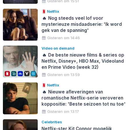
Gisteren om 15:51
Netflix
🔥
Nog steeds veel lof voor
mysterieuze misdaadserie: 'Ik word
gek van de spanning'
Gisteren om 14:46
Video on demand
🔥
De beste nieuwe films & series op
Netflix, Disney+, HBO Max, Videoland
en Prime Video (week 32)
Gisteren om 13:59
Netflix
🔥
Nieuwe afleveringen van
romantische Netflix-serie veroveren
koppositie: 'Beste seizoen tot nu toe'
Gisteren om 13:17
Celebrities
Netflix-ster Kit Connor mogelijk