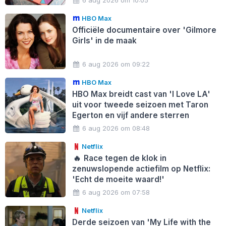
6 aug 2026 om 10:05
HBO Max
Officiële documentaire over 'Gilmore
Girls' in de maak
6 aug 2026 om 09:22
HBO Max
HBO Max breidt cast van 'I Love LA'
uit voor tweede seizoen met Taron
Egerton en vijf andere sterren
6 aug 2026 om 08:48
Netflix
🔥
Race tegen de klok in
zenuwslopende actiefilm op Netflix:
'Echt de moeite waard!'
6 aug 2026 om 07:58
Netflix
Derde seizoen van 'My Life with the