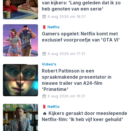
van kijkers: 'Lang geleden dat ik zo
heb genoten van een serie'
6 aug 2026 om 18:37
Netflix
Gamers opgelet: Netflix komt met
exclusief voorproefje van 'GTA VI'
6 aug 2026 om 17:31
Video's
Robert Pattinson is een
spraakmakende presentator in
nieuwe trailer van A24-film
'Primetime'
6 aug 2026 om 16:31
Netflix
🔥
Kijkers geraakt door meeslepende
Netflix-film: 'Ik heb vijf keer gehuild'