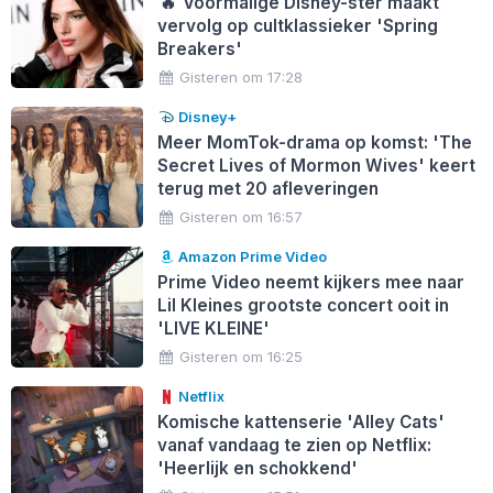
🔥
Voormalige Disney-ster maakt
vervolg op cultklassieker 'Spring
Breakers'
Gisteren om 17:28
Disney+
Meer MomTok-drama op komst: 'The
Secret Lives of Mormon Wives' keert
terug met 20 afleveringen
Gisteren om 16:57
Amazon Prime Video
Prime Video neemt kijkers mee naar
Lil Kleines grootste concert ooit in
'LIVE KLEINE'
Gisteren om 16:25
Netflix
Komische kattenserie 'Alley Cats'
vanaf vandaag te zien op Netflix:
'Heerlijk en schokkend'