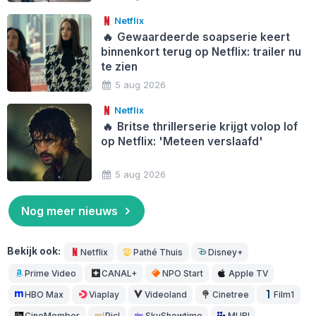
Netflix
🔥
Gewaardeerde soapserie keert
binnenkort terug op Netflix: trailer nu
te zien
5 aug 2026
Netflix
🔥
Britse thrillerserie krijgt volop lof
op Netflix: 'Meteen verslaafd'
5 aug 2026
Nog meer nieuws
Bekijk ook:
Netflix
Pathé Thuis
Disney+
Prime Video
CANAL+
NPO Start
Apple TV
HBO Max
Viaplay
Videoland
Cinetree
Film1
CineMember
Picl
SkyShowtime
MUBI