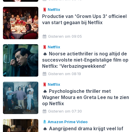
Netflix
Productie van 'Grown Ups 3' officieel
van start gegaan bij Netflix
Gisteren om 09:05
Netflix
🔥
Noorse actiethriller is nog altijd de
succesvolste niet-Engelstalige film op
Netflix: 'Verbazingwekkend'
Gisteren om 08:19
Netflix
🔥
Psychologische thriller met
Wagner Moura en Greta Lee nu te zien
op Netflix
Gisteren om 07:30
Amazon Prime Video
🔥
Aangrijpend drama krijgt veel lof