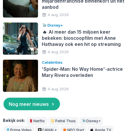
miljardenfranchise binnenkort uit het
aanbod
4 aug 2026
Disney+
🔥
Al meer dan 15 miljoen keer
bekeken: bioscoopfilm met Anne
Hathaway ook een hit op streaming
4 aug 2026
Celebrities
'Spider-Man: No Way Home'-actrice
Mary Rivera overleden
4 aug 2026
Nog meer nieuws
Bekijk ook:
Netflix
Pathé Thuis
Disney+
Prime Video
CANAL+
NPO Start
Apple TV