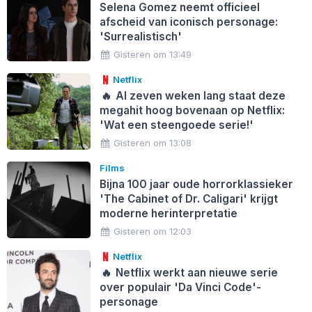
Selena Gomez neemt officieel
afscheid van iconisch personage:
'Surrealistisch'
Gisteren om 13:49
Netflix
🔥
Al zeven weken lang staat deze
megahit hoog bovenaan op Netflix:
'Wat een steengoede serie!'
Gisteren om 13:08
Films
Bijna 100 jaar oude horrorklassieker
'The Cabinet of Dr. Caligari' krijgt
moderne herinterpretatie
Gisteren om 12:03
Netflix
🔥
Netflix werkt aan nieuwe serie
over populair 'Da Vinci Code'-
personage