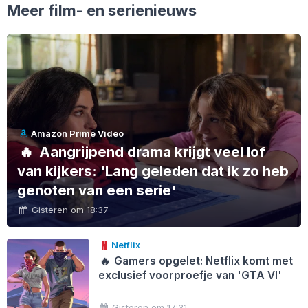
Meer film- en serienieuws
Amazon Prime Video
🔥
Aangrijpend drama krijgt veel lof
van kijkers: 'Lang geleden dat ik zo heb
genoten van een serie'
Gisteren om 18:37
Netflix
🔥
Gamers opgelet: Netflix komt met
exclusief voorproefje van 'GTA VI'
Gisteren om 17:31