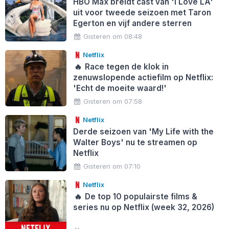
HBO Max breidt cast van 'I Love LA'
uit voor tweede seizoen met Taron
Egerton en vijf andere sterren
Gisteren om 08:48
Netflix
🔥
Race tegen de klok in
zenuwslopende actiefilm op Netflix:
'Echt de moeite waard!'
Gisteren om 07:58
Netflix
Derde seizoen van 'My Life with the
Walter Boys' nu te streamen op
Netflix
Gisteren om 07:10
Netflix
🔥
De top 10 populairste films &
series nu op Netflix (week 32, 2026)