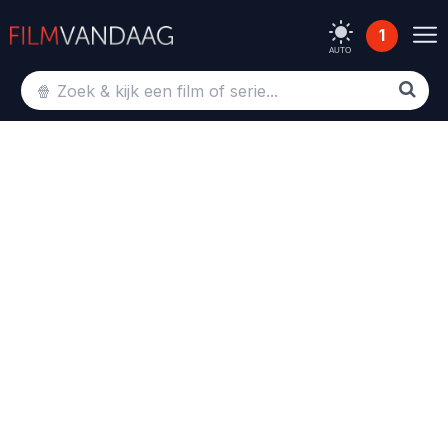
1
AUTO