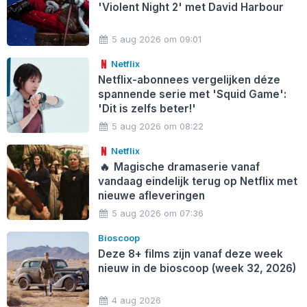
'Violent Night 2' met David Harbour
5 aug 2026 om 09:01
Netflix
Netflix-abonnees vergelijken déze
spannende serie met 'Squid Game':
'Dit is zelfs beter!'
5 aug 2026 om 08:22
Netflix
🔥
Magische dramaserie vanaf
vandaag eindelijk terug op Netflix met
nieuwe afleveringen
5 aug 2026 om 07:36
Bioscoop
Deze 8+ films zijn vanaf deze week
nieuw in de bioscoop (week 32, 2026)
4 aug 2026