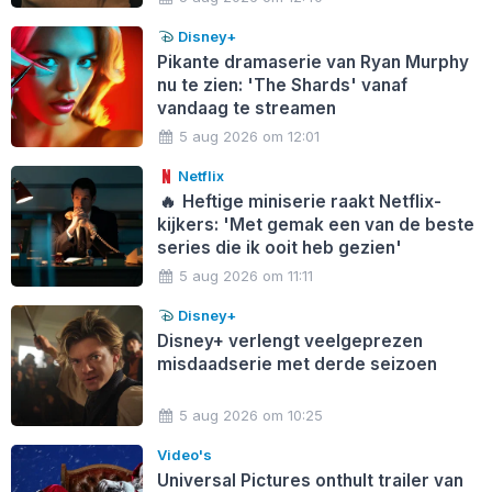
Disney+
Pikante dramaserie van Ryan Murphy
nu te zien: 'The Shards' vanaf
vandaag te streamen
5 aug 2026 om 12:01
Netflix
🔥
Heftige miniserie raakt Netflix-
kijkers: 'Met gemak een van de beste
series die ik ooit heb gezien'
5 aug 2026 om 11:11
Disney+
Disney+ verlengt veelgeprezen
misdaadserie met derde seizoen
5 aug 2026 om 10:25
Video's
Universal Pictures onthult trailer van