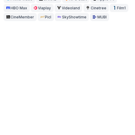
HBO Max
Viaplay
Videoland
Cinetree
Film1
CineMember
Picl
SkyShowtime
MUBI