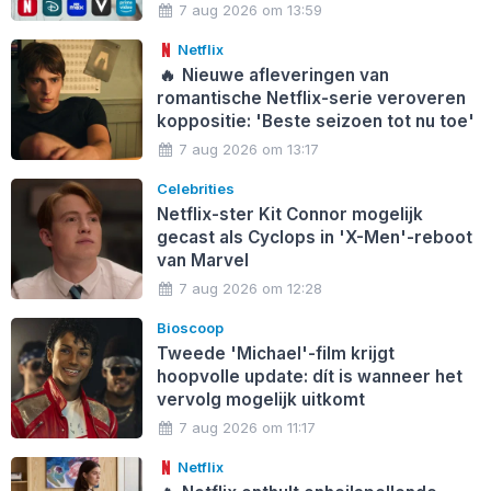
7 aug 2026 om 13:59
Netflix
🔥
Nieuwe afleveringen van
romantische Netflix-serie veroveren
koppositie: 'Beste seizoen tot nu toe'
7 aug 2026 om 13:17
Celebrities
Netflix-ster Kit Connor mogelijk
gecast als Cyclops in 'X-Men'-reboot
van Marvel
7 aug 2026 om 12:28
Bioscoop
Tweede 'Michael'-film krijgt
hoopvolle update: dít is wanneer het
vervolg mogelijk uitkomt
7 aug 2026 om 11:17
Netflix