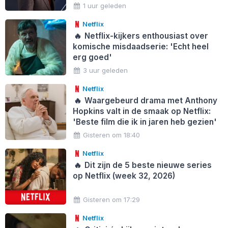
1 uur geleden
Netflix
🔥
Netflix-kijkers enthousiast over
komische misdaadserie: 'Echt heel
erg goed'
3 uur geleden
Netflix
🔥
Waargebeurd drama met Anthony
Hopkins valt in de smaak op Netflix:
'Beste film die ik in jaren heb gezien'
Gisteren om 18:40
Netflix
🔥
Dit zijn de 5 beste nieuwe series
op Netflix (week 32, 2026)
Gisteren om 17:29
Netflix