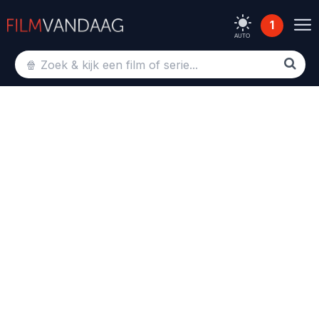
1
AUTO