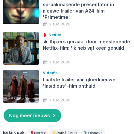
spraakmakende presentator in
nieuwe trailer van A24-film
'Primetime'
6 aug 2026
Netflix
🔥
Kijkers geraakt door meeslepende
Netflix-film: 'Ik heb vijf keer gehuild'
6 aug 2026
Video's
Laatste trailer van gloednieuwe
'Insidious'-film onthuld
6 aug 2026
Nog meer nieuws
Bekijk ook:
Netflix
Pathé Thuis
Disney+