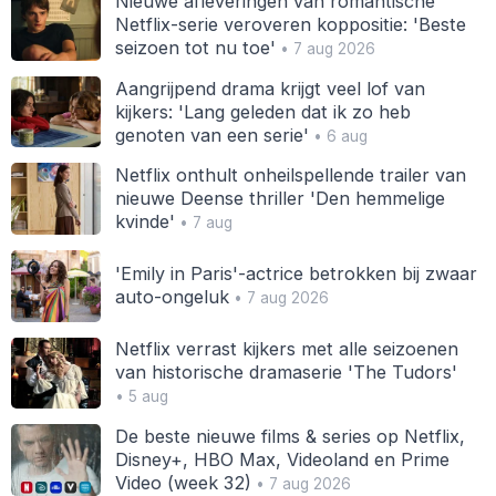
Nieuwe afleveringen van romantische
Netflix-serie veroveren koppositie: 'Beste
seizoen tot nu toe'
• 7 aug 2026
Aangrijpend drama krijgt veel lof van
kijkers: 'Lang geleden dat ik zo heb
genoten van een serie'
• 6 aug
Netflix onthult onheilspellende trailer van
nieuwe Deense thriller 'Den hemmelige
kvinde'
• 7 aug
'Emily in Paris'-actrice betrokken bij zwaar
auto-ongeluk
• 7 aug 2026
Netflix verrast kijkers met alle seizoenen
van historische dramaserie 'The Tudors'
• 5 aug
De beste nieuwe films & series op Netflix,
Disney+, HBO Max, Videoland en Prime
Video (week 32)
• 7 aug 2026