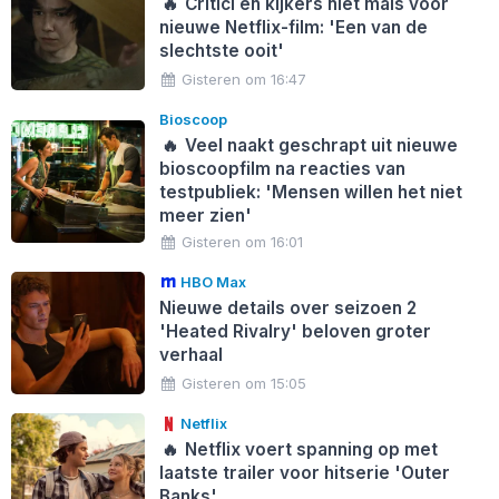
🔥
Critici én kijkers niet mals voor
nieuwe Netflix-film: 'Een van de
slechtste ooit'
Gisteren om 16:47
Bioscoop
🔥
Veel naakt geschrapt uit nieuwe
bioscoopfilm na reacties van
testpubliek: 'Mensen willen het niet
meer zien'
Gisteren om 16:01
HBO Max
Nieuwe details over seizoen 2
'Heated Rivalry' beloven groter
verhaal
Gisteren om 15:05
Netflix
🔥
Netflix voert spanning op met
laatste trailer voor hitserie 'Outer
Banks'