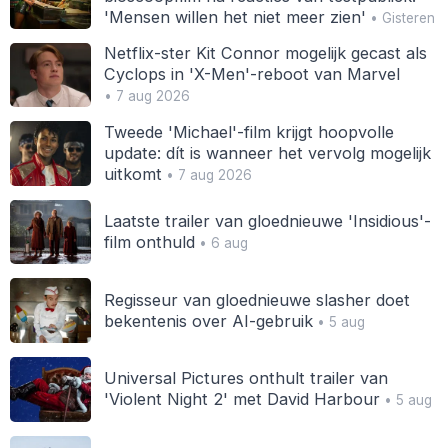
'Mensen willen het niet meer zien'
• Gisteren
Netflix-ster Kit Connor mogelijk gecast als
Cyclops in 'X-Men'-reboot van Marvel
• 7 aug 2026
Tweede 'Michael'-film krijgt hoopvolle
update: dít is wanneer het vervolg mogelijk
uitkomt
• 7 aug 2026
Laatste trailer van gloednieuwe 'Insidious'-
film onthuld
• 6 aug
Regisseur van gloednieuwe slasher doet
bekentenis over AI-gebruik
• 5 aug
Universal Pictures onthult trailer van
'Violent Night 2' met David Harbour
• 5 aug