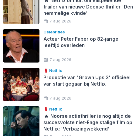
🔥
Netflix onthult onheilspellende
trailer van nieuwe Deense thriller 'Den
hemmelige kvinde'
7 aug 2026
Celebrities
Acteur Peter Faber op 82-jarige
leeftijd overleden
7 aug 2026
Netflix
Productie van 'Grown Ups 3' officieel
van start gegaan bij Netflix
7 aug 2026
Netflix
🔥
Noorse actiethriller is nog altijd de
succesvolste niet-Engelstalige film op
Netflix: 'Verbazingwekkend'