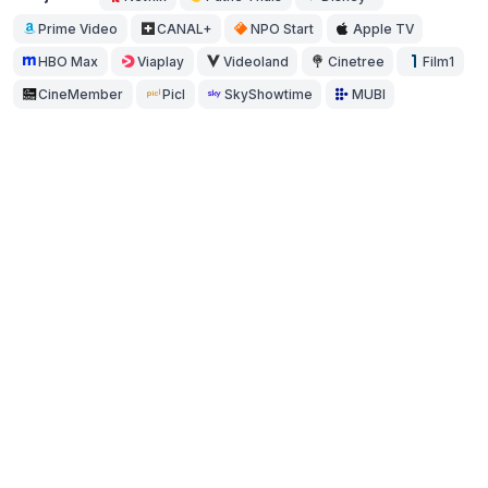
Prime Video
CANAL+
NPO Start
Apple TV
HBO Max
Viaplay
Videoland
Cinetree
Film1
CineMember
Picl
SkyShowtime
MUBI