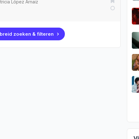
tricia López Arnaiz
breid zoeken & filteren
V