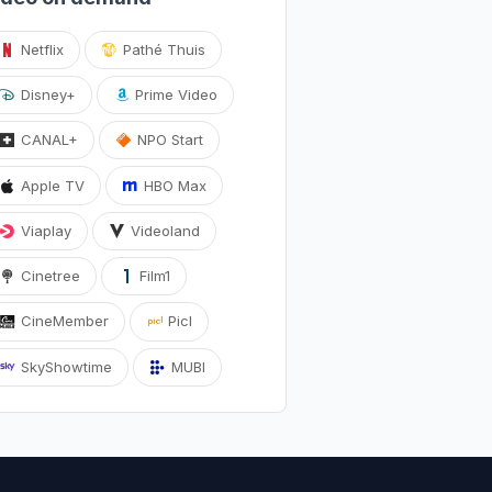
Netflix
Pathé Thuis
Disney+
Prime Video
CANAL+
NPO Start
Apple TV
HBO Max
Viaplay
Videoland
Cinetree
Film1
CineMember
Picl
SkyShowtime
MUBI