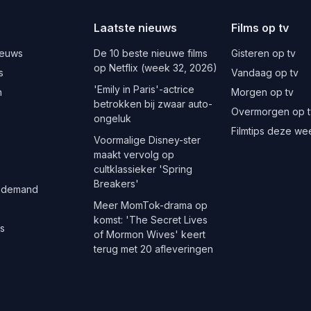
Laatste nieuws
Films op tv
ieuws
De 10 beste nieuwe films
Gisteren op tv
op Netflix (week 32, 2026)
s
Vandaag op tv
'Emily in Paris'-actrice
n
Morgen op tv
betrokken bij zwaar auto-
Overmorgen op t
ongeluk
Filmtips deze we
Voormalige Disney-ster
maakt vervolg op
cultklassieker 'Spring
Breakers'
 demand
Meer MomTok-drama op
komst: 'The Secret Lives
es
of Mormon Wives' keert
terug met 20 afleveringen