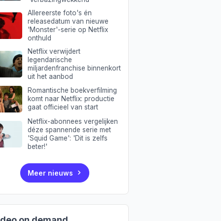
Allereerste foto's én
releasedatum van nieuwe
'Monster'-serie op Netflix
onthuld
Netflix verwijdert
legendarische
miljardenfranchise binnenkort
uit het aanbod
Romantische boekverfilming
komt naar Netflix: productie
gaat officieel van start
Netflix-abonnees vergelijken
déze spannende serie met
'Squid Game': 'Dit is zelfs
beter!'
Meer nieuws
ideo on demand