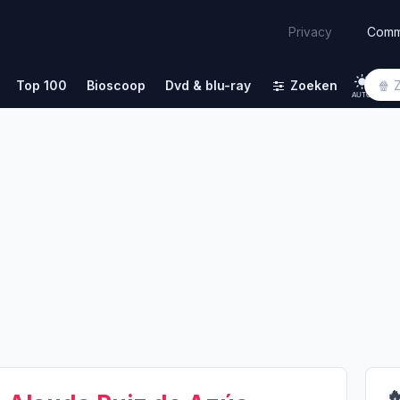
Comm
Privacy
Top 100
Bioscoop
Dvd & blu-ray
Zoeken
AUTO
