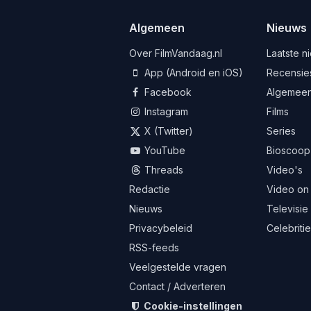
Algemeen
Nieuws
Over FilmVandaag.nl
Laatste n
App (Android en iOS)
Recensie
Facebook
Algemee
Instagram
Films
X (Twitter)
Series
YouTube
Bioscoop
Threads
Video's
Redactie
Video on
Nieuws
Televisie
Privacybeleid
Celebriti
RSS-feeds
Veelgestelde vragen
Contact / Adverteren
Cookie-instellingen