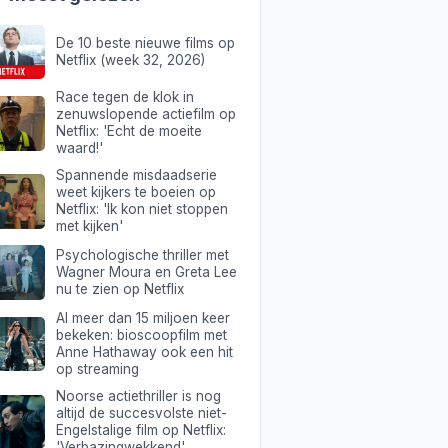
De 10 beste nieuwe films op
Netflix (week 32, 2026)
Race tegen de klok in
zenuwslopende actiefilm op
Netflix: 'Echt de moeite
waard!'
Spannende misdaadserie
weet kijkers te boeien op
Netflix: 'Ik kon niet stoppen
met kijken'
Psychologische thriller met
Wagner Moura en Greta Lee
nu te zien op Netflix
Al meer dan 15 miljoen keer
bekeken: bioscoopfilm met
Anne Hathaway ook een hit
op streaming
Noorse actiethriller is nog
altijd de succesvolste niet-
Engelstalige film op Netflix:
'Verbazingwekkend'