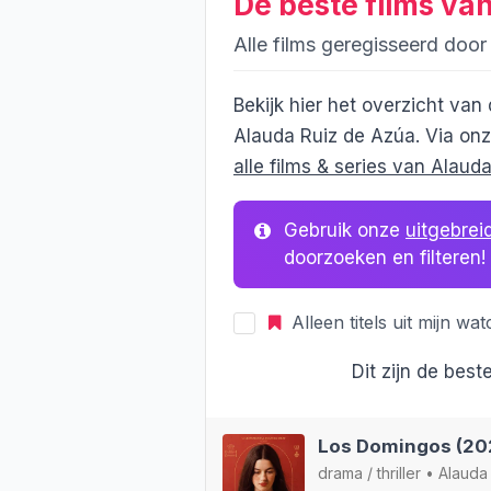
De beste films va
Alle films geregisseerd doo
Bekijk hier het overzicht van
Alauda Ruiz de Azúa. Via onz
alle films & series van Alaud
Gebruik onze
uitgebrei
doorzoeken en filteren!
Alleen titels uit mijn watc
Dit zijn de bes
Los Domingos (20
drama
/
thriller
•
Alauda