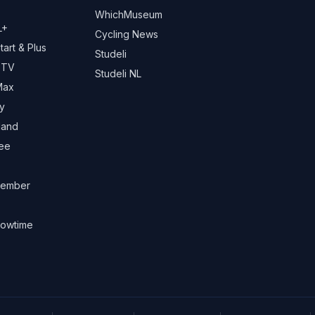
d
WhichMuseum
L+
Cycling News
art & Plus
Studeli
 TV
Studeli NL
Max
y
land
ree
ember
owtime