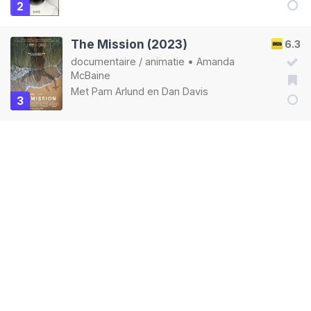
2
The Mission (2023)
6.3
documentaire
/
animatie
•
Amanda
McBaine
Met
Pam Arlund
en
Dan Davis
3