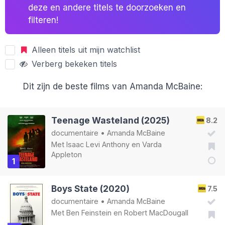
deze en andere titels te doorzoeken en
filteren!
Alleen titels uit mijn watchlist
Verberg bekeken titels
Dit zijn de beste films van Amanda McBaine:
Teenage Wasteland (2025)
8.2
documentaire
•
Amanda McBaine
Met
Isaac Levi Anthony
en
Varda
Appleton
1
Boys State (2020)
7.5
documentaire
•
Amanda McBaine
Met
Ben Feinstein
en
Robert MacDougall