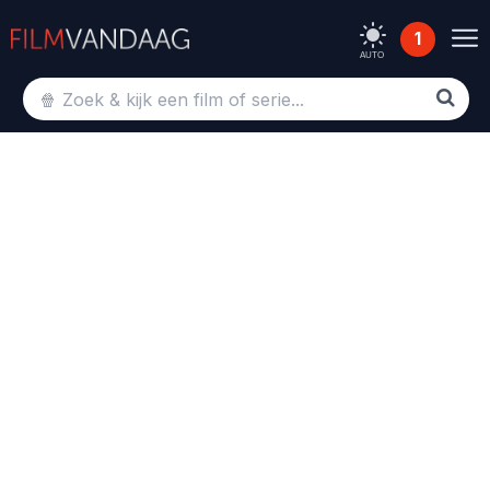
1
AUTO