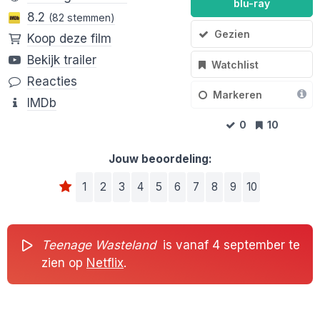
blu-ray
8.2
(82 stemmen)
Gezien
Koop deze film
Bekijk trailer
Watchlist
Reacties
Markeren
IMDb
0
10
Jouw beoordeling:
1
2
3
4
5
6
7
8
9
10
Teenage Wasteland
is vanaf 4 september te
zien op
Netflix
.