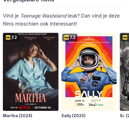
Vind je
Teenage Wasteland
leuk? Dan vind je deze
films misschien ook interessant!
7.2
7.3
Martha
(2024)
Sally
(2025)
Sr.
(