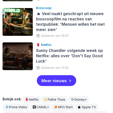
Bioscoop
🔥
Veel naakt geschrapt uit nieuwe
bioscoopfilm na reacties van
testpubliek: 'Mensen willen het niet
meer zien'
Gisteren om 16:01
Netflix
Sunny Chandler volgende week op
Netflix: alles over 'Don't Say Good
Luck'
Gisteren om 11:45
Meer nieuws
Bekijk ook:
Netflix
Pathé Thuis
Disney+
Prime Video
CANAL+
NPO Start
Apple TV