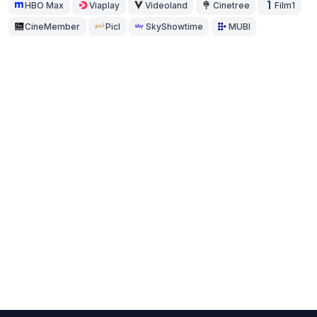
HBO Max
Viaplay
Videoland
Cinetree
Film1
CineMember
Picl
SkyShowtime
MUBI