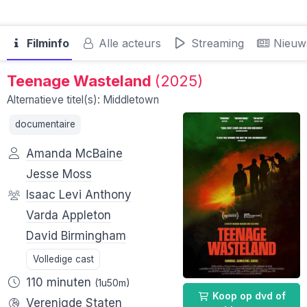
Filminfo
Alle acteurs
Streaming
Nieuw
Teenage Wasteland
(2025)
Alternatieve titel(s): Middletown
documentaire
Amanda McBaine
Jesse Moss
Isaac Levi Anthony
Varda Appleton
David Birmingham
Volledige cast
110 minuten
(1u50m)
Koop op dvd of
Verenigde Staten