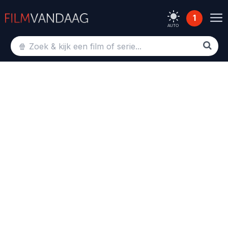
1
AUTO