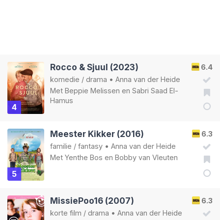
Rocco & Sjuul (2023)
6.4
komedie
/
drama
•
Anna van der Heide
Met
Beppie Melissen
en
Sabri Saad El-
Hamus
4
Meester Kikker (2016)
6.3
familie
/
fantasy
•
Anna van der Heide
Met
Yenthe Bos
en
Bobby van Vleuten
5
MissiePoo16 (2007)
6.3
korte film
/
drama
•
Anna van der Heide