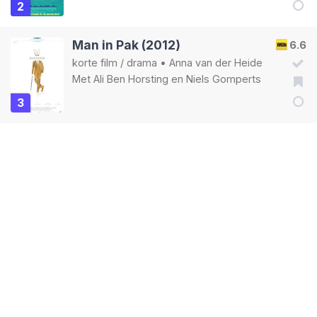
2
Man in Pak (2012)
6.6
korte film
/
drama
•
Anna van der Heide
Met
Ali Ben Horsting
en
Niels Gomperts
3