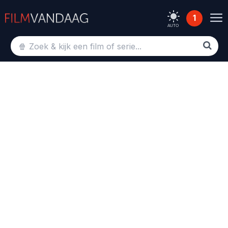
1
AUTO