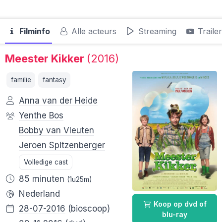
Filminfo
Alle acteurs
Streaming
Traile
Meester Kikker
(2016)
familie
fantasy
Anna van der Heide
Yenthe Bos
Bobby van Vleuten
Jeroen Spitzenberger
Volledige cast
85 minuten
(1u25m)
Nederland
Koop op dvd of
28-07-2016
(bioscoop)
blu-ray