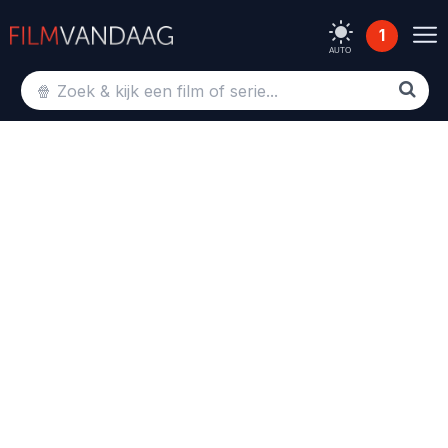
1
AUTO