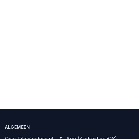
ALGEMEEN
Over FilmVandaag.nl
App (Android en iOS)