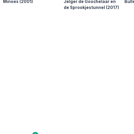
Minoes
(2001)
Jelger de Goochelaar en
Bull
de Sprookjestunnel
(2017)