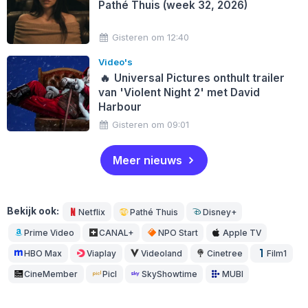
Pathé Thuis (week 32, 2026)
Gisteren om 12:40
Video's
🔥
Universal Pictures onthult trailer
van 'Violent Night 2' met David
Harbour
Gisteren om 09:01
Meer nieuws
Bekijk ook:
Netflix
Pathé Thuis
Disney+
Prime Video
CANAL+
NPO Start
Apple TV
HBO Max
Viaplay
Videoland
Cinetree
Film1
CineMember
Picl
SkyShowtime
MUBI