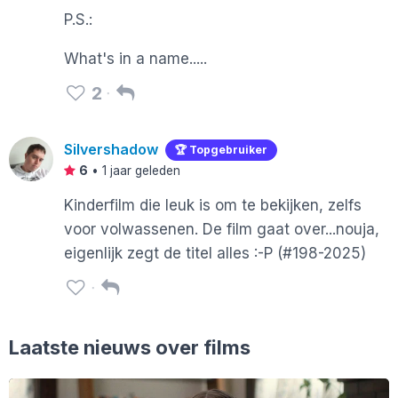
P.S.:
What's in a name.....
2
Silvershadow
🏆 Topgebruiker
6
•
1 jaar geleden
Kinderfilm die leuk is om te bekijken, zelfs
voor volwassenen. De film gaat over...nouja,
eigenlijk zegt de titel alles :-P (#198-2025)
Laatste nieuws over films