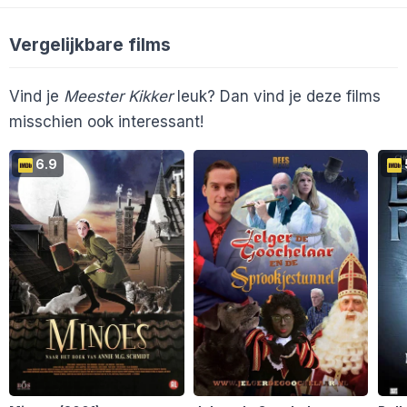
En 9 anderen...
Nikkixo
6
Silvershadow
6
Suze79
6
jenszon12
6
Vergelijkbare films
Cinemagazine
Vind je
Meester Kikker
leuk? Dan vind je deze films
misschien ook interessant!
6.9