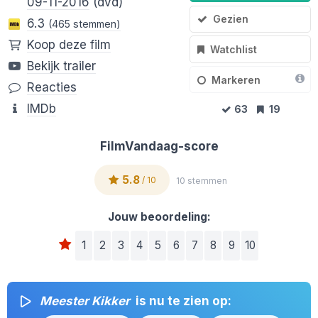
09-11-2016
(dvd)
Gezien
6.3
(465 stemmen)
Koop deze film
Watchlist
Bekijk trailer
Markeren
Reacties
IMDb
63
19
FilmVandaag-score
5.8
/ 10
10 stemmen
Jouw beoordeling:
1
2
3
4
5
6
7
8
9
10
Meester Kikker
is nu te zien op: