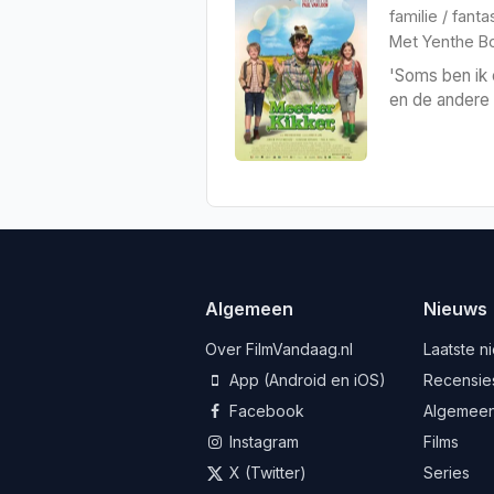
familie
/
fanta
Met
Yenthe B
'Soms ben ik 
en de andere 
Algemeen
Nieuws
Over FilmVandaag.nl
Laatste n
App (Android en iOS)
Recensie
Facebook
Algemee
Instagram
Films
X (Twitter)
Series