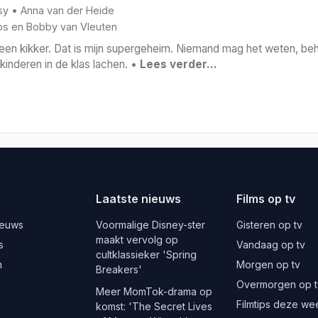
sy
•
Anna van der Heide
os
en
Bobby van Vleuten
een kikker. Dat is mijn supergeheim. Niemand mag het weten, behal
kinderen in de klas lachen. •
Lees verder…
Laatste nieuws
Films op tv
ieuws
Voormalige Disney-ster
Gisteren op tv
maakt vervolg op
s
Vandaag op tv
cultklassieker 'Spring
n
Morgen op tv
Breakers'
Overmorgen op t
Meer MomTok-drama op
Filmtips deze we
komst: 'The Secret Lives