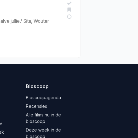
ve jullie.' Sita, Wouter
Bioscoop
Bioscoopagenda
Recensies
Alle films nu in de
bioscoop
v
Deze week in de
ek
bioscoop