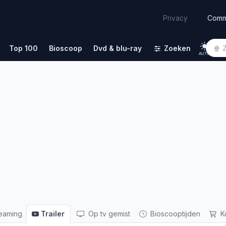
Comm
Privacy
Top 100
Bioscoop
Dvd & blu-ray
Zoeken
AUTO
eaming
Trailer
Op tv gemist
Bioscooptijden
K