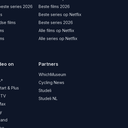
beste series 2026
Beste films 2026
ms
Beste series op Netflix
se films
Beste series 2026
lms
Alle films op Netflix
lms
Alle series op Netflix
deo on
Partners
d
WhichMuseum
L+
Cycling News
art & Plus
Studeli
 TV
Studeli NL
Max
y
land
ree