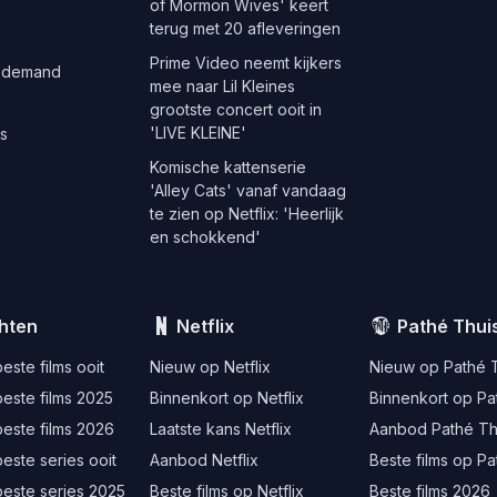
of Mormon Wives' keert
terug met 20 afleveringen
Prime Video neemt kijkers
 demand
mee naar Lil Kleines
grootste concert ooit in
'LIVE KLEINE'
es
Komische kattenserie
'Alley Cats' vanaf vandaag
te zien op Netflix: 'Heerlijk
en schokkend'
hten
Netflix
Pathé Thui
este films ooit
Nieuw op Netflix
Nieuw op Pathé 
este films 2025
Binnenkort op Netflix
Binnenkort op Pa
este films 2026
Laatste kans Netflix
Aanbod Pathé Th
este series ooit
Aanbod Netflix
Beste films op Pa
beste series 2025
Beste films op Netflix
Beste films 2026