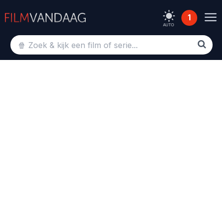
1
AUTO