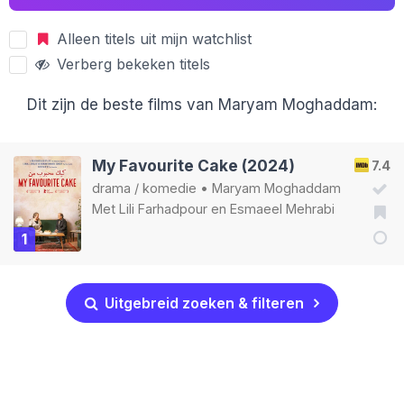
Alleen titels uit mijn watchlist
Verberg bekeken titels
Dit zijn de beste films van Maryam Moghaddam:
My Favourite Cake (2024)
7.4
drama
/
komedie
•
Maryam Moghaddam
Met
Lili Farhadpour
en
Esmaeel Mehrabi
1
Uitgebreid zoeken & filteren