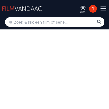
1
AUTO