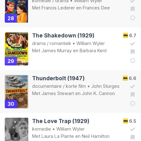
komedie
/
drama
•
William Wyler
Met
Francis Lederer
en
Frances Dee
28
The Shakedown (1929)
6.7
drama
/
romantiek
•
William Wyler
Met
James Murray
en
Barbara Kent
29
Thunderbolt (1947)
6.6
documentaire
/
korte film
•
John Sturges
Met
James Stewart
en
John K. Cannon
30
The Love Trap (1929)
6.5
komedie
•
William Wyler
Met
Laura La Plante
en
Neil Hamilton