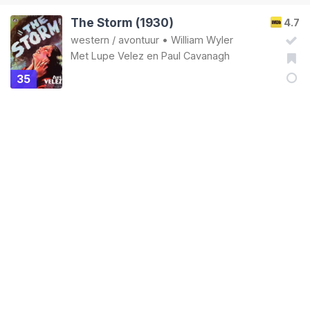
The Storm (1930)
4.7
western
/
avontuur
•
William Wyler
Met
Lupe Velez
en
Paul Cavanagh
35