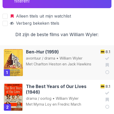
filteren!
Alleen titels uit mijn watchlist
Verberg bekeken titels
Dit zijn de beste films van William Wyler:
Ben-Hur (1959)
8.1
avontuur
/
drama
•
William Wyler
Met
Charlton Heston
en
Jack Hawkins
1
The Best Years of Our Lives
8.1
(1946)
drama
/
oorlog
•
William Wyler
Met
Myrna Loy
en
Fredric March
2