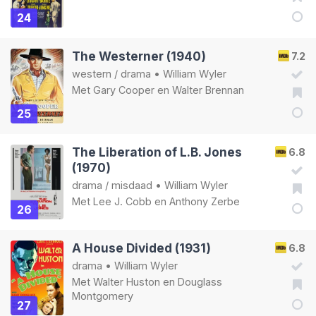
24
The Westerner (1940)
7.2
western
/
drama
•
William Wyler
Met
Gary Cooper
en
Walter Brennan
25
The Liberation of L.B. Jones
6.8
(1970)
drama
/
misdaad
•
William Wyler
Met
Lee J. Cobb
en
Anthony Zerbe
26
A House Divided (1931)
6.8
drama
•
William Wyler
Met
Walter Huston
en
Douglass
Montgomery
27