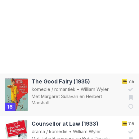
The Good Fairy (1935)
7.5
komedie
/
romantiek
•
William Wyler
Met
Margaret Sullavan
en
Herbert
Marshall
16
Counsellor at Law (1933)
7.5
drama
/
komedie
•
William Wyler
Met
John Barrymore
en
Bebe Daniels