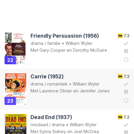
Friendly Persuasion (1956)
7.3
drama
/
familie
•
William Wyler
Met
Gary Cooper
en
Dorothy McGuire
22
Carrie (1952)
7.3
drama
/
romantiek
•
William Wyler
Met
Laurence Olivier
en
Jennifer Jones
23
Dead End (1937)
7.2
misdaad
/
drama
•
William Wyler
Met
Sylvia Sidney
en
Joel McCrea