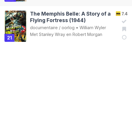
The Memphis Belle: A Story of a
7.4
Flying Fortress (1944)
documentaire
/
oorlog
•
William Wyler
Met
Stanley Wray
en
Robert Morgan
21