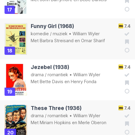
17
Funny Girl (1968)
7.4
komedie
/
muziek
•
William Wyler
Met
Barbra Streisand
en
Omar Sharif
18
Jezebel (1938)
7.4
drama
/
romantiek
•
William Wyler
Met
Bette Davis
en
Henry Fonda
19
These Three (1936)
7.4
drama
/
romantiek
•
William Wyler
Met
Miriam Hopkins
en
Merle Oberon
20