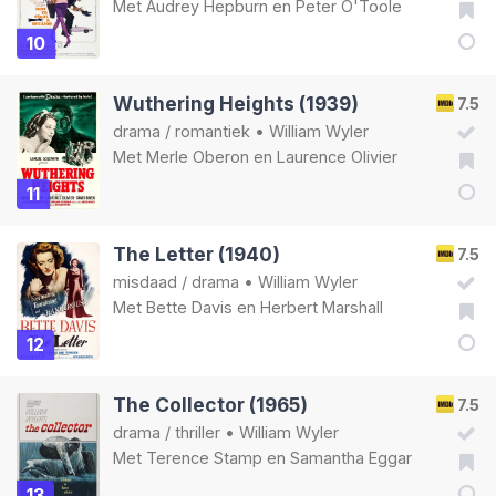
Met
Audrey Hepburn
en
Peter O'Toole
10
Wuthering Heights (1939)
7.5
drama
/
romantiek
•
William Wyler
Met
Merle Oberon
en
Laurence Olivier
11
The Letter (1940)
7.5
misdaad
/
drama
•
William Wyler
Met
Bette Davis
en
Herbert Marshall
12
The Collector (1965)
7.5
drama
/
thriller
•
William Wyler
Met
Terence Stamp
en
Samantha Eggar
13