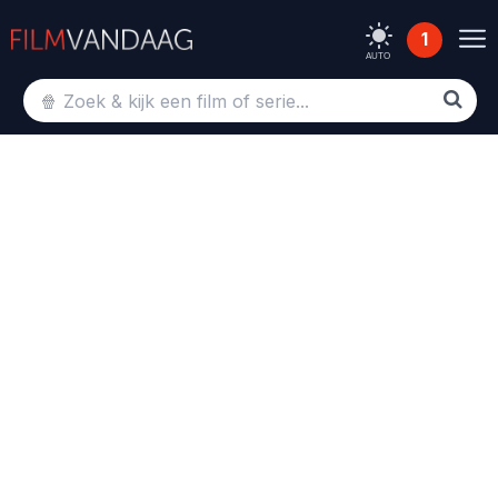
1
AUTO