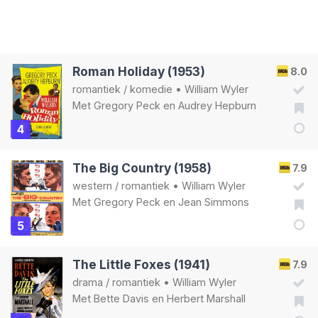
Roman Holiday (1953)
8.0
romantiek
/
komedie
•
William Wyler
Met
Gregory Peck
en
Audrey Hepburn
4
The Big Country (1958)
7.9
western
/
romantiek
•
William Wyler
Met
Gregory Peck
en
Jean Simmons
5
The Little Foxes (1941)
7.9
drama
/
romantiek
•
William Wyler
Met
Bette Davis
en
Herbert Marshall