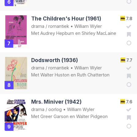
6
The Children's Hour (1961)
7.8
drama
/
romantiek
•
William Wyler
Met
Audrey Hepburn
en
Shirley MacLaine
7
Dodsworth (1936)
7.7
drama
/
romantiek
•
William Wyler
Met
Walter Huston
en
Ruth Chatterton
8
Mrs. Miniver (1942)
7.6
drama
/
oorlog
•
William Wyler
Met
Greer Garson
en
Walter Pidgeon
9