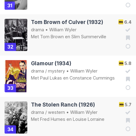
31
Tom Brown of Culver (1932)
6.4
drama
•
William Wyler
Met
Tom Brown
en
Slim Summerville
32
Glamour (1934)
5.8
drama
/
mystery
•
William Wyler
Met
Paul Lukas
en
Constance Cummings
33
The Stolen Ranch (1926)
5.7
drama
/
western
•
William Wyler
Met
Fred Humes
en
Louise Lorraine
34