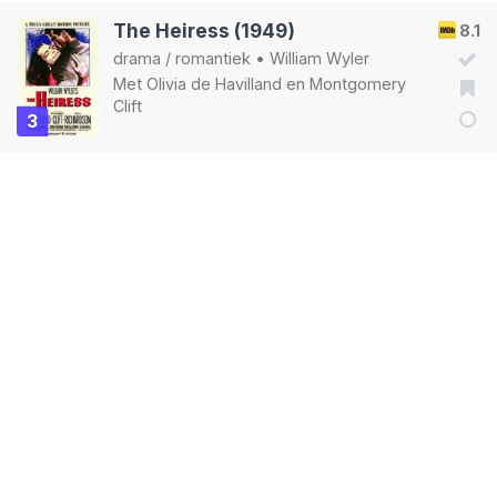
The Heiress (1949)
8.1
drama
/
romantiek
•
William Wyler
Met
Olivia de Havilland
en
Montgomery
Clift
3