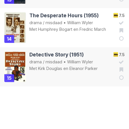
The Desperate Hours (1955)
7.5
drama
/
misdaad
•
William Wyler
Met
Humphrey Bogart
en
Fredric March
14
Detective Story (1951)
7.5
drama
/
misdaad
•
William Wyler
Met
Kirk Douglas
en
Eleanor Parker
15