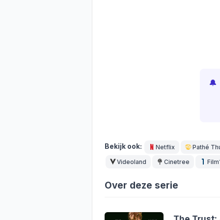
🔔
Bekijk ook:
Netflix
Pathé Th
Videoland
Cinetree
Film
Over deze serie
The Trust: