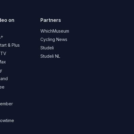
deo on
Partners
d
WhichMuseum
L+
Cycling News
art & Plus
Studeli
 TV
Studeli NL
Max
y
land
ree
ember
owtime