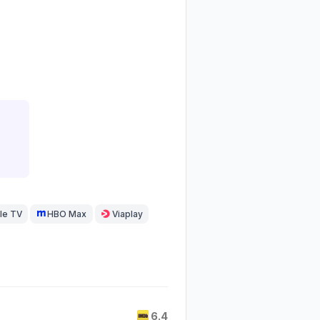
le TV
HBO Max
Viaplay
6.4