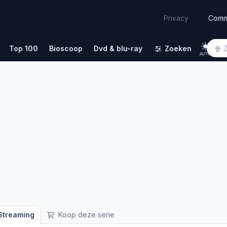
Comm
Privacy
Top 100
Bioscoop
Dvd & blu-ray
Zoeken
AUTO
treaming
Koop deze serie