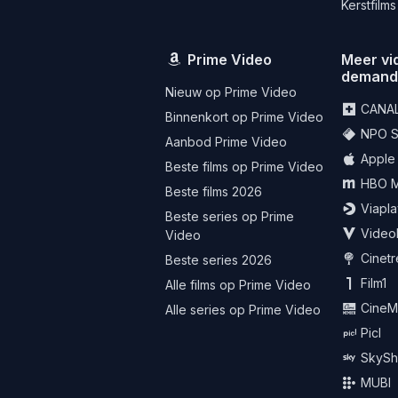
Kerstfilms
Prime Video
Meer vi
deman
Nieuw op Prime Video
CANA
Binnenkort op Prime Video
NPO St
Aanbod Prime Video
Apple
Beste films op Prime Video
HBO 
Beste films 2026
Viapla
Beste series op Prime
Video
Video
Cinet
Beste series 2026
Film1
Alle films op Prime Video
CineM
Alle series op Prime Video
Picl
SkySh
MUBI