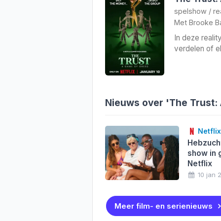
spelshow
/
re
Met
Brooke B
In deze realit
verdelen of e
Nieuws over 'The Trust:
Netflix
Hebzucht
show in 
Netflix
10 jan 
Meer film- en serienieuws