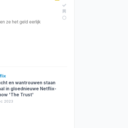
en ze het geld eerlijk
lix
cht en wantrouwen staan
al in gloednieuwe Netflix-
how 'The Trust'
ec 2023