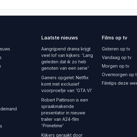
Laatste nieuws
Films op tv
ieuws
Aangrijpend drama krijgt
Gisteren op tv
veel lof van kijkers: 'Lang
s
Vandaag op tv
geleden dat ik zo heb
n
Morgen op tv
genoten van een serie'
Overmorgen op t
Gamers opgelet: Netflix
Filmtips deze we
komt met exclusief
voorproefje van 'GTA VI'
Robert Pattinson is een
spraakmakende
 demand
presentator in nieuwe
trailer van A24-film
'Primetime'
es
Kijkers geraakt door