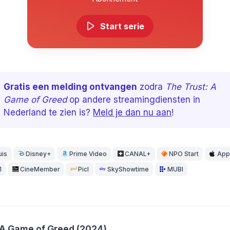
Start serie
Gratis een melding ontvangen
zodra
The Trust: A
Game of Greed
op andere streamingdiensten in
Nederland te zien is?
Meld je dan nu aan
!
uis
Disney+
Prime Video
CANAL+
NPO Start
App
1
CineMember
Picl
SkyShowtime
MUBI
 A Game of Greed (2024)