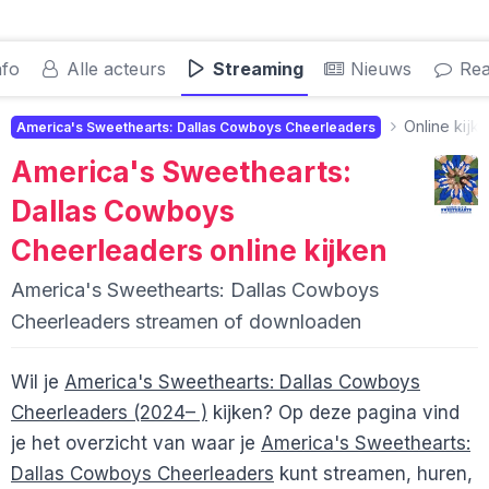
nfo
Alle acteurs
Streaming
Nieuws
Rea
Online kijk
America's Sweethearts: Dallas Cowboys Cheerleaders
America's Sweethearts:
Dallas Cowboys
Cheerleaders
online kijken
America's Sweethearts: Dallas Cowboys
Cheerleaders streamen of downloaden
Wil je
America's Sweethearts: Dallas Cowboys
Cheerleaders (2024– )
kijken? Op deze pagina vind
je het overzicht van waar je
America's Sweethearts:
Dallas Cowboys Cheerleaders
kunt streamen, huren,