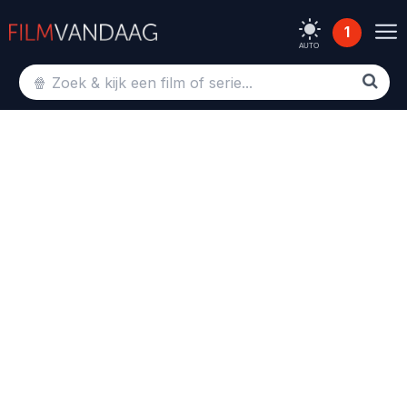
1
AUTO