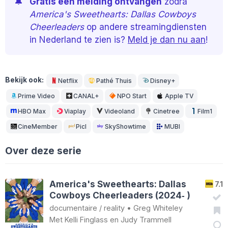
🔔
Gratis een melding ontvangen
zodra
America's Sweethearts: Dallas Cowboys
Cheerleaders
op andere streamingdiensten
in Nederland te zien is?
Meld je dan nu aan
!
Bekijk ook:
Netflix
Pathé Thuis
Disney+
Prime Video
CANAL+
NPO Start
Apple TV
HBO Max
Viaplay
Videoland
Cinetree
Film1
CineMember
Picl
SkyShowtime
MUBI
Over deze serie
America's Sweethearts: Dallas
7.1
Cowboys Cheerleaders (2024‑ )
documentaire
/
reality
•
Greg Whiteley
Met
Kelli Finglass
en
Judy Trammell