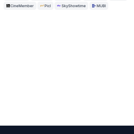
CineMember
Picl
SkyShowtime
MUBI