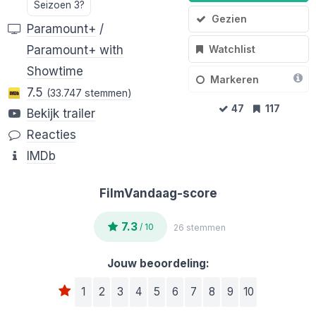
Seizoen 3?
Gezien
Paramount+
/
Watchlist
Paramount+ with
Showtime
Markeren
7.5
(33.747 stemmen)
47
117
Bekijk trailer
Reacties
IMDb
FilmVandaag-score
7.3
/ 10
26 stemmen
Jouw beoordeling:
1
2
3
4
5
6
7
8
9
10