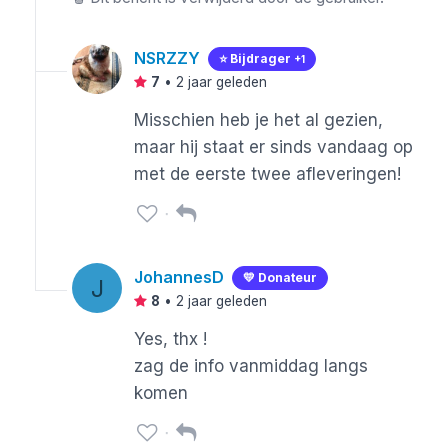
NSRZZY
⭐️ Bijdrager
+1
7
•
2 jaar geleden
Misschien heb je het al gezien,
maar hij staat er sinds vandaag op
met de eerste twee afleveringen!
JohannesD
💛 Donateur
J
8
•
2 jaar geleden
Yes, thx !
zag de info vanmiddag langs
komen