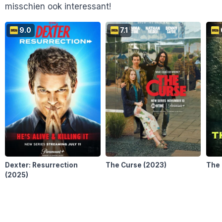
Marillion
8
misschien ook interessant!
M
En 16 anderen...
9.0
7.1
Dexter: Resurrection
The Curse
(2023)
The 
(2025)