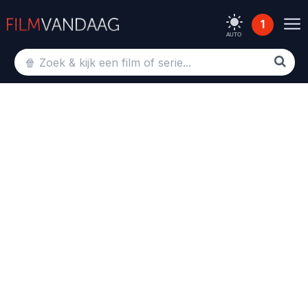
1
AUTO