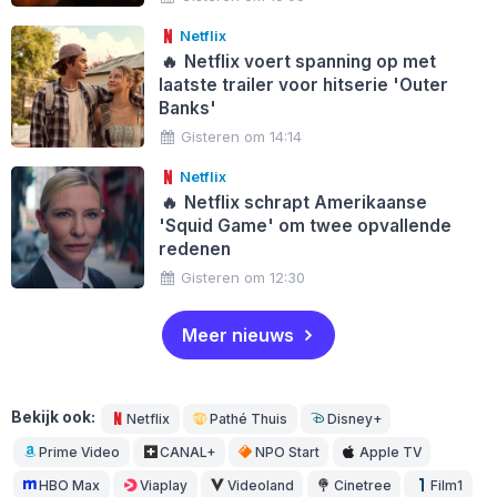
Netflix
🔥
Netflix voert spanning op met
laatste trailer voor hitserie 'Outer
Banks'
Gisteren om 14:14
Netflix
🔥
Netflix schrapt Amerikaanse
'Squid Game' om twee opvallende
redenen
Gisteren om 12:30
Meer nieuws
Bekijk ook:
Netflix
Pathé Thuis
Disney+
Prime Video
CANAL+
NPO Start
Apple TV
HBO Max
Viaplay
Videoland
Cinetree
Film1