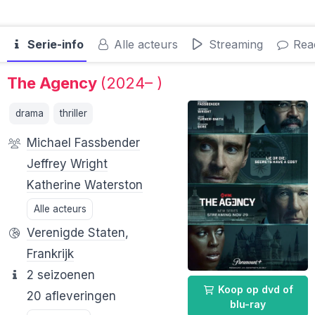
Serie-info
Alle acteurs
Streaming
Reac
The Agency
(2024– )
drama
thriller
Michael Fassbender
Jeffrey Wright
Katherine Waterston
Alle acteurs
Verenigde Staten
,
Frankrijk
2 seizoenen
Koop op dvd of
20 afleveringen
blu-ray