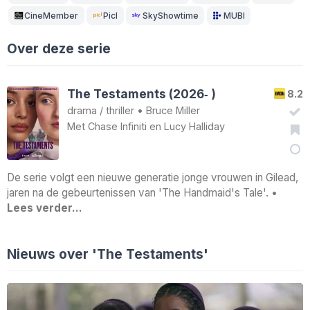
CineMember
Picl
SkyShowtime
MUBI
Over deze serie
The Testaments (2026‑ )
8.2
drama
/
thriller
•
Bruce Miller
Met
Chase Infiniti
en
Lucy Halliday
De serie volgt een nieuwe generatie jonge vrouwen in Gilead,
jaren na de gebeurtenissen van 'The Handmaid's Tale'. •
Lees verder…
Nieuws over 'The Testaments'