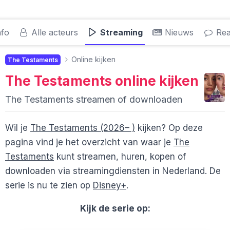
nfo
Alle acteurs
Streaming
Nieuws
Rea
Online kijken
The Testaments
The Testaments
online kijken
The Testaments streamen of downloaden
Wil je
The Testaments (2026– )
kijken? Op deze
pagina vind je het overzicht van waar je
The
Testaments
kunt streamen, huren, kopen of
downloaden via streamingdiensten in Nederland. De
serie is nu te zien op
Disney+
.
Kijk de serie op: