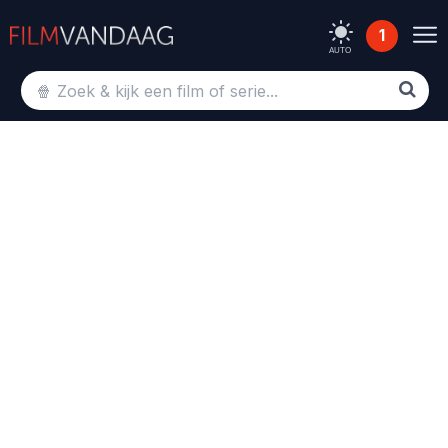
1
AUTO