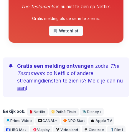
The Testaments
is nu niet te zien op Netflix.
Gratis melding als de serie te zien is:
Watchlist
🔔
Gratis een melding ontvangen
zodra
The
Testaments
op Netflix of andere
streamingdiensten te zien is?
Meld je dan nu
aan
!
Bekijk ook:
Netflix
Pathé Thuis
Disney+
Prime Video
CANAL+
NPO Start
Apple TV
HBO Max
Viaplay
Videoland
Cinetree
Film1