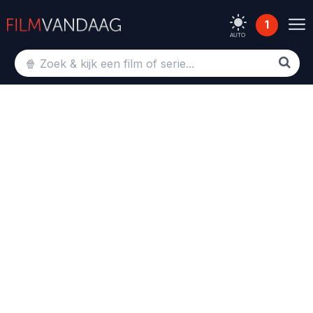
1
AUTO