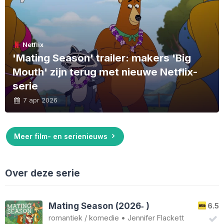
Netflix
'Mating Season' trailer: makers 'Big
Mouth' zijn terug met nieuwe Netflix-
serie
7 apr 2026
Meer film- en serienieuws
Over deze serie
Mating Season (2026‑ )
6.5
romantiek
/
komedie
•
Jennifer Flackett