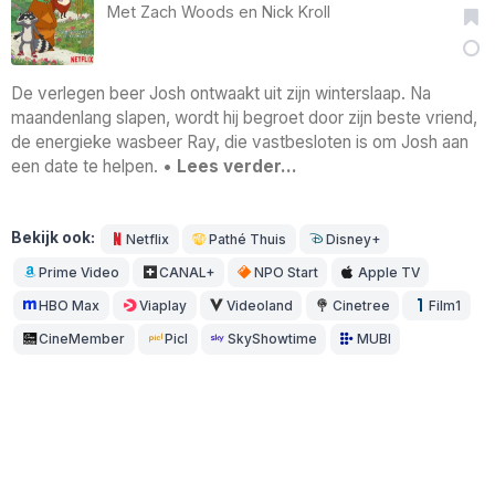
Met
Zach Woods
en
Nick Kroll
De verlegen beer Josh ontwaakt uit zijn winterslaap. Na
maandenlang slapen, wordt hij begroet door zijn beste vriend,
de energieke wasbeer Ray, die vastbesloten is om Josh aan
een date te helpen. •
Lees verder…
Bekijk ook:
Netflix
Pathé Thuis
Disney+
Prime Video
CANAL+
NPO Start
Apple TV
HBO Max
Viaplay
Videoland
Cinetree
Film1
CineMember
Picl
SkyShowtime
MUBI