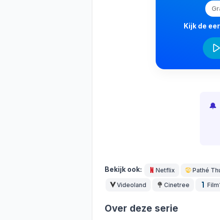
Gr
Kijk de ee
🔔
Bekijk ook:
Netflix
Pathé Th
Videoland
Cinetree
Film
Over deze serie