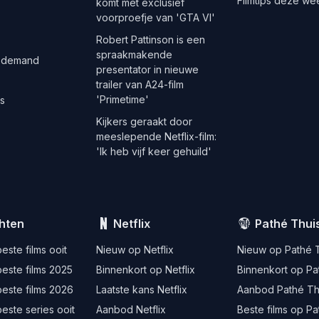
Filmtips deze we
komt met exclusief
voorproefje van 'GTA VI'
Robert Pattinson is een
spraakmakende
 demand
presentator in nieuwe
trailer van A24-film
'Primetime'
es
Kijkers geraakt door
meeslepende Netflix-film:
'Ik heb vijf keer gehuild'
hten
Netflix
Pathé Thui
este films ooit
Nieuw op Netflix
Nieuw op Pathé 
este films 2025
Binnenkort op Netflix
Binnenkort op Pa
este films 2026
Laatste kans Netflix
Aanbod Pathé Th
este series ooit
Aanbod Netflix
Beste films op Pa