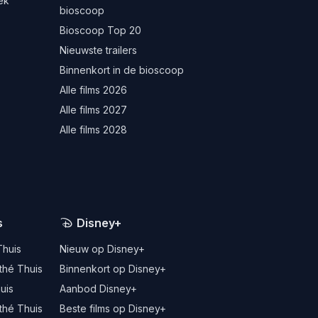
ek
bioscoop
Bioscoop Top 20
Nieuwste trailers
Binnenkort in de bioscoop
Alle films 2026
Alle films 2027
Alle films 2028
s
Disney+
Thuis
Nieuw op Disney+
thé Thuis
Binnenkort op Disney+
uis
Aanbod Disney+
thé Thuis
Beste films op Disney+