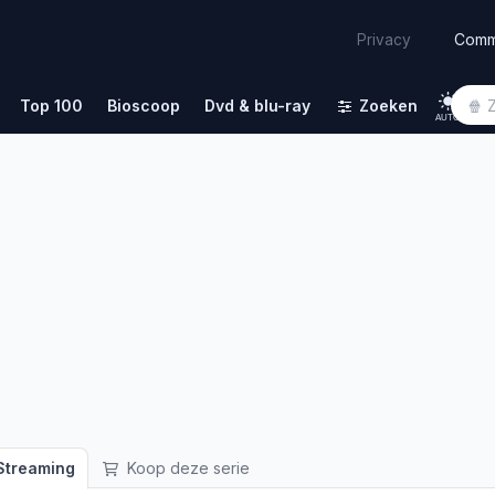
Comm
Privacy
Top 100
Bioscoop
Dvd & blu-ray
Zoeken
AUTO
treaming
Koop deze serie