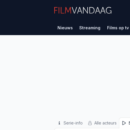
Nieuws
Streaming
Films op tv
Serie-info
Alle acteurs
S