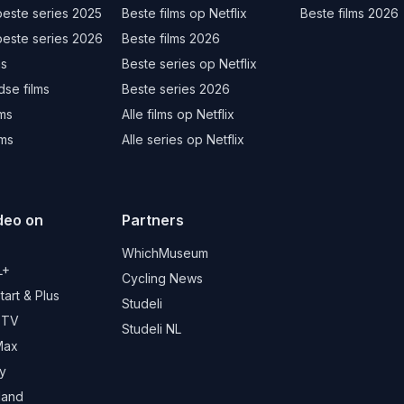
beste series 2025
Beste films op Netflix
Beste films 2026
beste series 2026
Beste films 2026
ms
Beste series op Netflix
se films
Beste series 2026
lms
Alle films op Netflix
lms
Alle series op Netflix
deo on
Partners
d
WhichMuseum
L+
Cycling News
art & Plus
Studeli
 TV
Studeli NL
Max
y
land