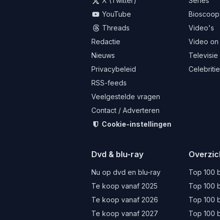
X (Twitter)
Series
YouTube
Bioscoop
Threads
Video's
Redactie
Video on
Nieuws
Televisie
Privacybeleid
Celebriti
RSS-feeds
Veelgestelde vragen
Contact / Adverteren
Cookie-instellingen
Dvd & blu-ray
Overzic
Nu op dvd en blu-ray
Top 100 b
Te koop vanaf 2025
Top 100 b
Te koop vanaf 2026
Top 100 b
Te koop vanaf 2027
Top 100 b