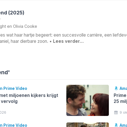
end (2025)
r
ght
en
Olivia Cooke
lles wat haar hartje begeert: een succesvolle carrière, een liefde
niel, haar dierbare zoon. •
Lees verder…
end'
 Prime Video
Ama
met miljoenen kijkers krijgt
Prime 
 vervolg
25 mil
2026
9 o
 Prime Video
Ama