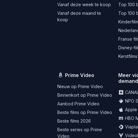
Vanaf deze week te koop
Top 100 
Vanaf deze maand te
Top 100 
koop
Kinderfil
Nederland
Franse fi
Disney-fi
Kerstfilms
Prime Video
Meer vi
deman
Nieuw op Prime Video
CANA
Binnenkort op Prime Video
NPO St
Aanbod Prime Video
Apple
Beste films op Prime Video
HBO 
Beste films 2026
Viapla
Beste series op Prime
Video
Video