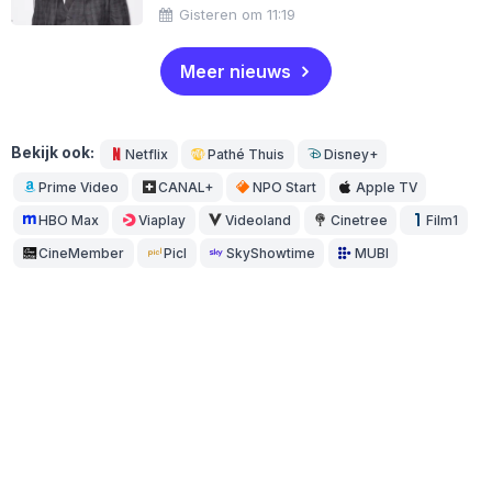
Gisteren om 11:19
Meer nieuws
Bekijk ook:
Netflix
Pathé Thuis
Disney+
Prime Video
CANAL+
NPO Start
Apple TV
HBO Max
Viaplay
Videoland
Cinetree
Film1
CineMember
Picl
SkyShowtime
MUBI