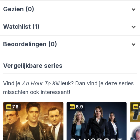
Gezien (0)
Watchlist (1)
Mitchelpouwels
M
Beoordelingen (0)
Vergelijkbare series
Vind je
An Hour To Kill
leuk? Dan vind je deze series
misschien ook interessant!
7.8
6.9