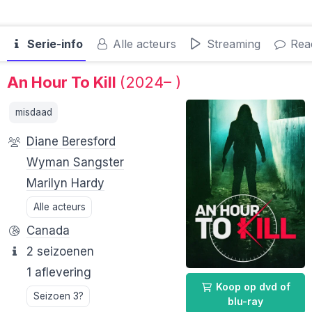
Serie-info
Alle acteurs
Streaming
Reac
An Hour To Kill
(2024– )
misdaad
Diane Beresford
Wyman Sangster
Marilyn Hardy
Alle acteurs
Canada
2 seizoenen
1 aflevering
Koop op dvd of
Seizoen 3?
blu-ray