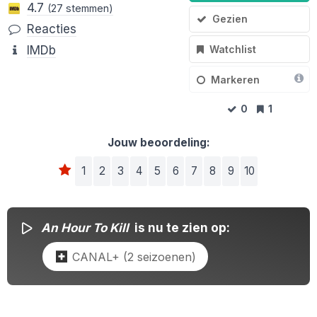
4.7
(27 stemmen)
Gezien
Reacties
Watchlist
IMDb
Markeren
0
1
Jouw beoordeling:
1
2
3
4
5
6
7
8
9
10
An Hour To Kill
is nu te zien op:
CANAL+ (2 seizoenen)