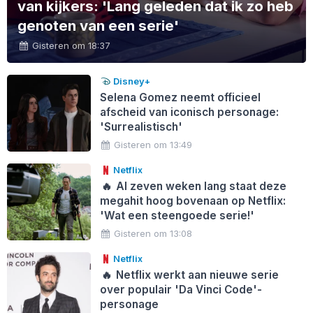
van kijkers: 'Lang geleden dat ik zo heb
genoten van een serie'
Gisteren om 18:37
Disney+
Selena Gomez neemt officieel
afscheid van iconisch personage:
'Surrealistisch'
Gisteren om 13:49
Netflix
🔥
Al zeven weken lang staat deze
megahit hoog bovenaan op Netflix:
'Wat een steengoede serie!'
Gisteren om 13:08
Netflix
🔥
Netflix werkt aan nieuwe serie
over populair 'Da Vinci Code'-
personage