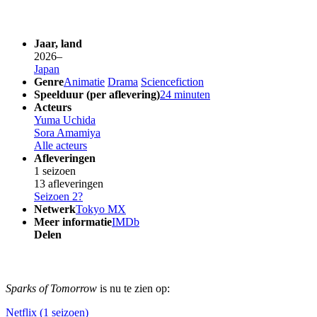
Jaar, land
2026–
Japan
Genre
Animatie
Drama
Sciencefiction
Speelduur (per aflevering)
24 minuten
Acteurs
Yuma Uchida
Sora Amamiya
Alle acteurs
Afleveringen
1 seizoen
13 afleveringen
Seizoen 2?
Netwerk
Tokyo MX
Meer informatie
IMDb
Delen
Sparks of Tomorrow
is nu te zien op:
Netflix (1 seizoen)