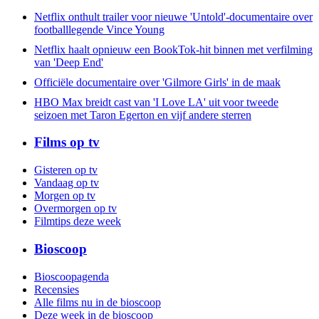
Netflix onthult trailer voor nieuwe 'Untold'-documentaire over
footballlegende Vince Young
Netflix haalt opnieuw een BookTok-hit binnen met verfilming
van 'Deep End'
Officiële documentaire over 'Gilmore Girls' in de maak
HBO Max breidt cast van 'I Love LA' uit voor tweede
seizoen met Taron Egerton en vijf andere sterren
Films op tv
Gisteren op tv
Vandaag op tv
Morgen op tv
Overmorgen op tv
Filmtips deze week
Bioscoop
Bioscoopagenda
Recensies
Alle films nu in de bioscoop
Deze week in de bioscoop