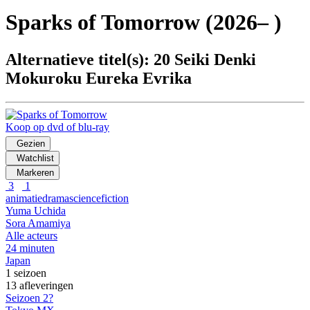
Sparks of Tomorrow
(2026– )
Alternatieve titel(s): 20 Seiki Denki
Mokuroku Eureka Evrika
Koop op dvd of blu-ray
Gezien
Watchlist
Markeren
3
1
animatie
drama
sciencefiction
Yuma Uchida
Sora Amamiya
Alle acteurs
24 minuten
Japan
1 seizoen
13 afleveringen
Seizoen 2?