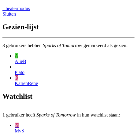
Theatermodus
Sluiten
Gezien-lijst
3
gebruikers hebben
Sparks of Tomorrow
gemarkeerd als gezien:
A
AlieB
Plato
K
KarienRene
Watchlist
1
gebruiker heeft
Sparks of Tomorrow
in hun watchlist staan:
M
MvS