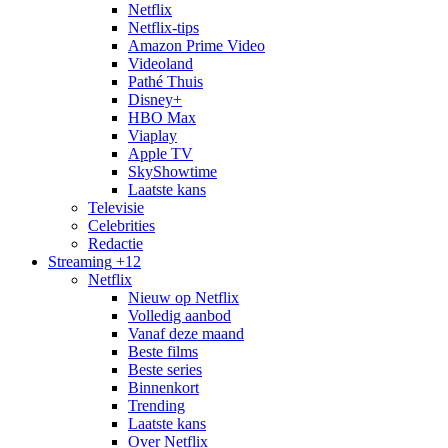
Netflix
Netflix-tips
Amazon Prime Video
Videoland
Pathé Thuis
Disney+
HBO Max
Viaplay
Apple TV
SkyShowtime
Laatste kans
Televisie
Celebrities
Redactie
Streaming
+12
Netflix
Nieuw op Netflix
Volledig aanbod
Vanaf deze maand
Beste films
Beste series
Binnenkort
Trending
Laatste kans
Over Netflix