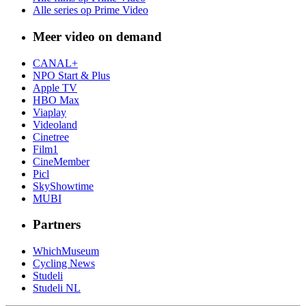
Alle series op Prime Video
Meer video on demand
CANAL+
NPO Start & Plus
Apple TV
HBO Max
Viaplay
Videoland
Cinetree
Film1
CineMember
Picl
SkyShowtime
MUBI
Partners
WhichMuseum
Cycling News
Studeli
Studeli NL