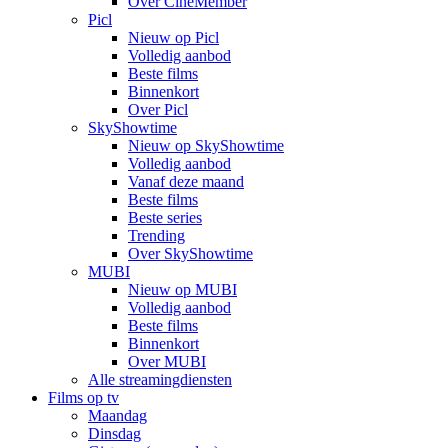
Over CineMember
Picl
Nieuw op Picl
Volledig aanbod
Beste films
Binnenkort
Over Picl
SkyShowtime
Nieuw op SkyShowtime
Volledig aanbod
Vanaf deze maand
Beste films
Beste series
Trending
Over SkyShowtime
MUBI
Nieuw op MUBI
Volledig aanbod
Beste films
Binnenkort
Over MUBI
Alle streamingdiensten
Films op tv
Maandag
Dinsdag