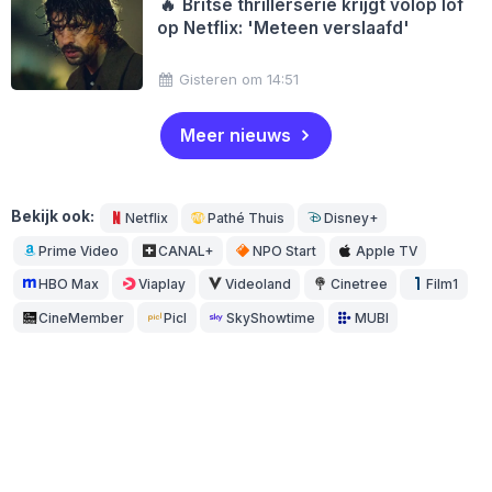
🔥
Britse thrillerserie krijgt volop lof
op Netflix: 'Meteen verslaafd'
Gisteren om 14:51
Meer nieuws
Bekijk ook:
Netflix
Pathé Thuis
Disney+
Prime Video
CANAL+
NPO Start
Apple TV
HBO Max
Viaplay
Videoland
Cinetree
Film1
CineMember
Picl
SkyShowtime
MUBI