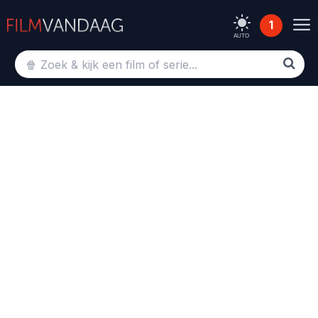
1
AUTO