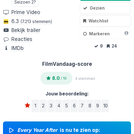
Seizoen 2?
Gezien
Prime Video
Watchlist
6.3
(7.213 stemmen)
Bekijk trailer
Markeren
Reacties
9
24
IMDb
FilmVandaag-score
8.0
/ 10
4 stemmen
Jouw beoordeling:
1
2
3
4
5
6
7
8
9
10
Every Year After
is nu te zien op: