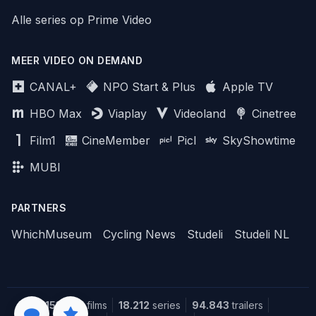
Alle series op Prime Video
MEER VIDEO ON DEMAND
CANAL+
NPO Start & Plus
Apple TV
HBO Max
Viaplay
Videoland
Cinetree
Film1
CineMember
Picl
SkyShowtime
MUBI
PARTNERS
WhichMuseum
Cycling News
Studeli
Studeli NL
151.608
films
18.212
series
94.843
trailers