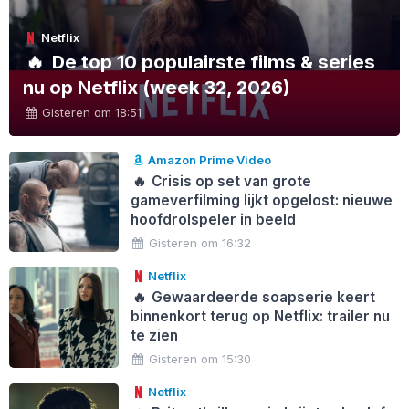
Netflix
🔥
De top 10 populairste films & series
nu op Netflix (week 32, 2026)
Gisteren om 18:51
Amazon Prime Video
🔥
Crisis op set van grote
gameverfilming lijkt opgelost: nieuwe
hoofdrolspeler in beeld
Gisteren om 16:32
Netflix
🔥
Gewaardeerde soapserie keert
binnenkort terug op Netflix: trailer nu
te zien
Gisteren om 15:30
Netflix