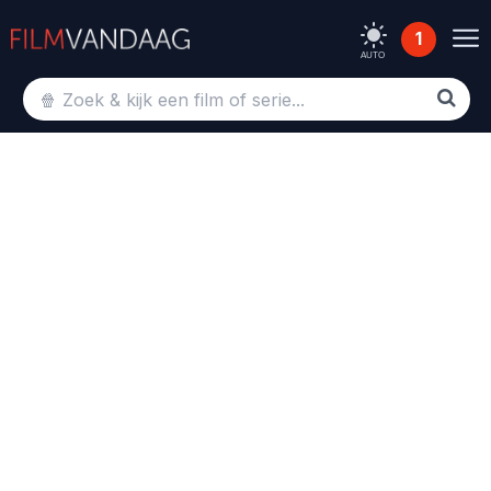
1
AUTO