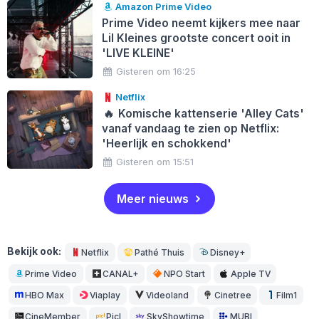
Amazon Prime Video
Prime Video neemt kijkers mee naar
Lil Kleines grootste concert ooit in
'LIVE KLEINE'
Gisteren om 16:25
Netflix
🔥
Komische kattenserie 'Alley Cats'
vanaf vandaag te zien op Netflix:
'Heerlijk en schokkend'
Gisteren om 15:51
Meer nieuws
Bekijk ook:
Netflix
Pathé Thuis
Disney+
Prime Video
CANAL+
NPO Start
Apple TV
HBO Max
Viaplay
Videoland
Cinetree
Film1
CineMember
Picl
SkyShowtime
MUBI