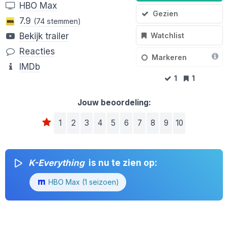
HBO Max
Gezien
7.9
(74 stemmen)
Watchlist
Bekijk trailer
Reacties
Markeren
IMDb
1
1
Jouw beoordeling:
1
2
3
4
5
6
7
8
9
10
K-Everything
is nu te zien op:
HBO Max (1 seizoen)