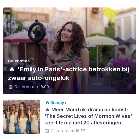
Celebrities
🔥
'Emily in Paris'-actrice betrokken bij
zwaar auto-ongeluk
Gisteren om 18:00
Disney+
🔥
Meer MomTok-drama op komst:
'The Secret Lives of Mormon Wives'
keert terug met 20 afleveringen
Gisteren om 16:57