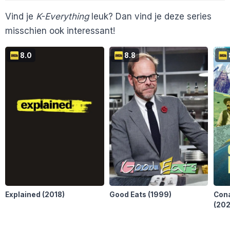
Vind je
K-Everything
leuk? Dan vind je deze series
misschien ook interessant!
8.0
8.8
Explained
(2018)
Good Eats
(1999)
Cona
(202