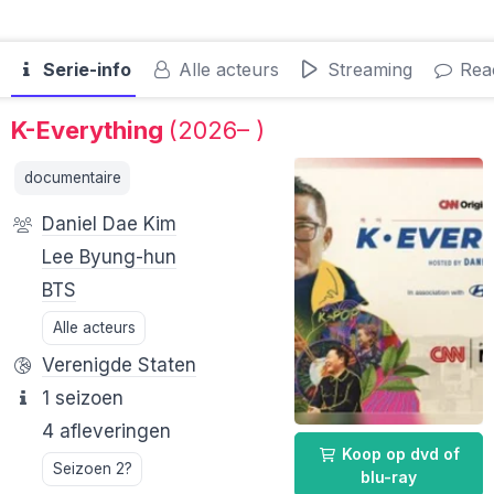
Serie-info
Alle acteurs
Streaming
Reac
K-Everything
(2026– )
documentaire
Daniel Dae Kim
Lee Byung-hun
BTS
Alle acteurs
Verenigde Staten
1 seizoen
4 afleveringen
Koop op dvd of
Seizoen 2?
blu-ray