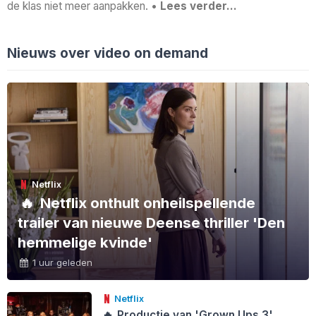
de klas niet meer aanpakken. •
Lees verder…
Nieuws over video on demand
Netflix
🔥
Netflix onthult onheilspellende
trailer van nieuwe Deense thriller 'Den
hemmelige kvinde'
1 uur geleden
Netflix
🔥
Productie van 'Grown Ups 3'