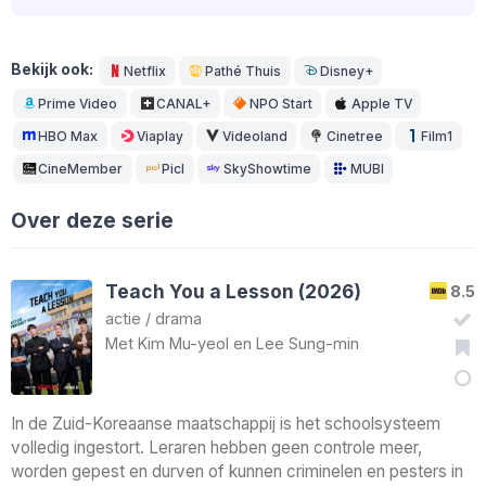
Bekijk ook:
Netflix
Pathé Thuis
Disney+
Prime Video
CANAL+
NPO Start
Apple TV
HBO Max
Viaplay
Videoland
Cinetree
Film1
CineMember
Picl
SkyShowtime
MUBI
Over deze serie
Teach You a Lesson (2026)
8.5
actie
/
drama
Met
Kim Mu-yeol
en
Lee Sung-min
In de Zuid-Koreaanse maatschappij is het schoolsysteem
volledig ingestort. Leraren hebben geen controle meer,
worden gepest en durven of kunnen criminelen en pesters in