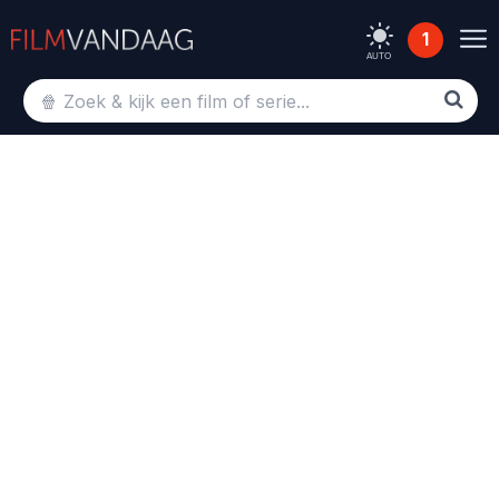
1
AUTO