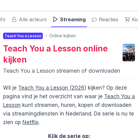
nfo
Alle acteurs
Streaming
Reacties
Ko
Online kijken
Teach You a Lesson
Teach You a Lesson
online
kijken
Teach You a Lesson streamen of downloaden
Wil je
Teach You a Lesson (2026)
kijken? Op deze
pagina vind je het overzicht van waar je
Teach You a
Lesson
kunt streamen, huren, kopen of downloaden
via streamingdiensten in Nederland. De serie is nu te
zien op
Netflix
.
Kijk de serie op: