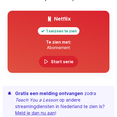
Netflix
1 seizoen te zien
Te zien met:
Abonnement
Start serie
🔔
Gratis een melding ontvangen
zodra
Teach You a Lesson
op andere
streamingdiensten in Nederland te zien is?
Meld je dan nu aan
!