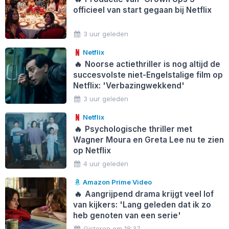
officieel van start gegaan bij Netflix
3 uur geleden
Netflix
🔥
Noorse actiethriller is nog altijd de
succesvolste niet-Engelstalige film op
Netflix: 'Verbazingwekkend'
3 uur geleden
Netflix
🔥
Psychologische thriller met
Wagner Moura en Greta Lee nu te zien
op Netflix
4 uur geleden
Amazon Prime Video
🔥
Aangrijpend drama krijgt veel lof
van kijkers: 'Lang geleden dat ik zo
heb genoten van een serie'
Gisteren om 18:37