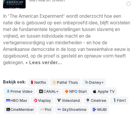
In 'The American Experiment' wordt onderzocht hoe een
natie die is gebouwd op een onbeproefd idee, blijft worstelen
met de fundamentele tegenstellingen tussen slavernij en
vrijheid, en tussen individuele macht en de
vertegenwoordiging van minderheden - en hoe de
Amerikaanse democratie in de loop van tweeënhalve eeuw is
opgebouwd, op de proef is gesteld en opnieuw vorm heeft
gekregen. •
Lees verder…
Bekijk ook:
Netflix
Pathé Thuis
Disney+
Prime Video
CANAL+
NPO Start
Apple TV
HBO Max
Viaplay
Videoland
Cinetree
Film1
CineMember
Picl
SkyShowtime
MUBI