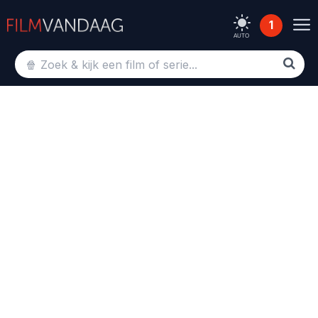
1
AUTO