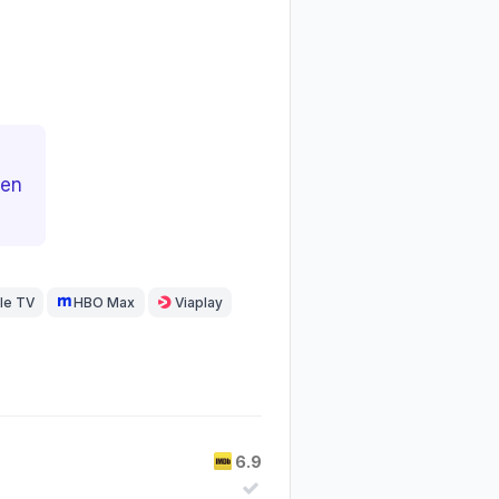
ien
le TV
HBO Max
Viaplay
6.9