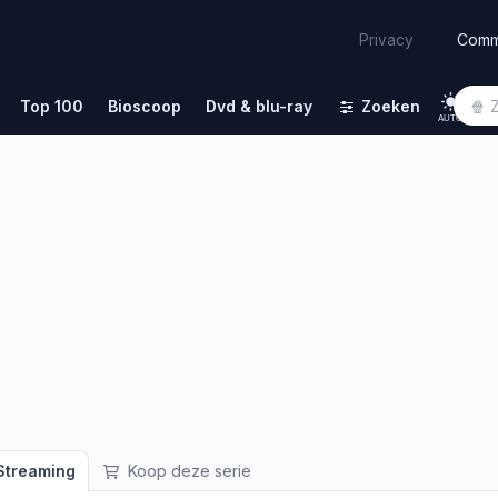
Comm
Privacy
Top 100
Bioscoop
Dvd & blu-ray
Zoeken
AUTO
treaming
Koop deze serie