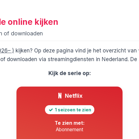
le
online kijken
en of downloaden
026– )
kijken? Op deze pagina vind je het overzicht van
of downloaden via streamingdiensten in Nederland. De s
Kijk de serie op:
Netflix
1 seizoen te zien
Te zien met:
Abonnement