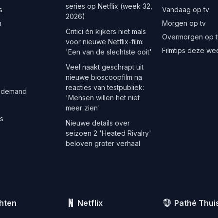
series op Netflix (week 32,
s
Vandaag op tv
2026)
n
Morgen op tv
Critici én kijkers niet mals
Overmorgen op t
voor nieuwe Netflix-film:
Filmtips deze we
'Een van de slechtste ooit'
Veel naakt geschrapt uit
nieuwe bioscoopfilm na
reacties van testpubliek:
 demand
'Mensen willen het niet
meer zien'
es
Nieuwe details over
seizoen 2 'Heated Rivalry'
beloven groter verhaal
hten
Netflix
Pathé Thui