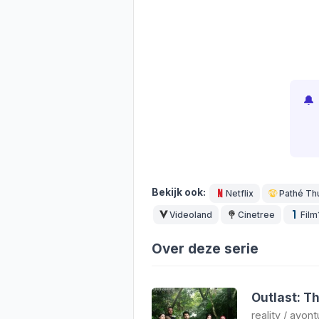
🔔
Bekijk ook:
Netflix
Pathé Th
Videoland
Cinetree
Film
Over deze serie
Outlast: T
reality
/
avont