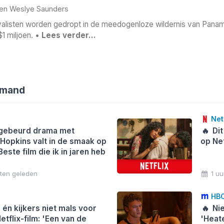
en
Weslye Saunders
valisten worden gedropt in de meedogenloze wildernis van Panam
$1 miljoen. •
Lees verder…
emand
Netf
ebeurd drama met
🔥
Dit
Hopkins valt in de smaak op
op Net
'Beste film die ik in jaren heb
uten geleden
1 uu
HBO
i én kijkers niet mals voor
🔥
Nie
tflix-film: 'Een van de
'Heat