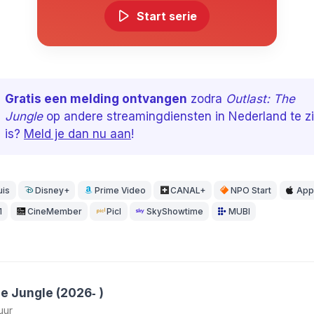
Start serie
Gratis een melding ontvangen
zodra
Outlast: The
Jungle
op andere streamingdiensten in Nederland te z
is?
Meld je dan nu aan
!
uis
Disney+
Prime Video
CANAL+
NPO Start
App
1
CineMember
Picl
SkyShowtime
MUBI
he Jungle (2026‑ )
uur