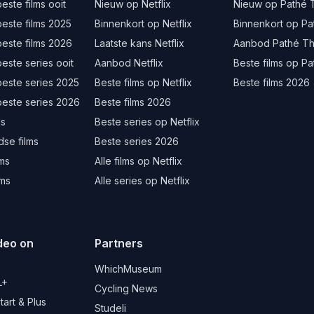
este films ooit
Nieuw op Netflix
Nieuw op Pathé 
este films 2025
Binnenkort op Netflix
Binnenkort op Pa
este films 2026
Laatste kans Netflix
Aanbod Pathé Th
este series ooit
Aanbod Netflix
Beste films op Pa
beste series 2025
Beste films op Netflix
Beste films 2026
beste series 2026
Beste films 2026
ms
Beste series op Netflix
se films
Beste series 2026
lms
Alle films op Netflix
lms
Alle series op Netflix
deo on
Partners
d
WhichMuseum
L+
Cycling News
art & Plus
Studeli