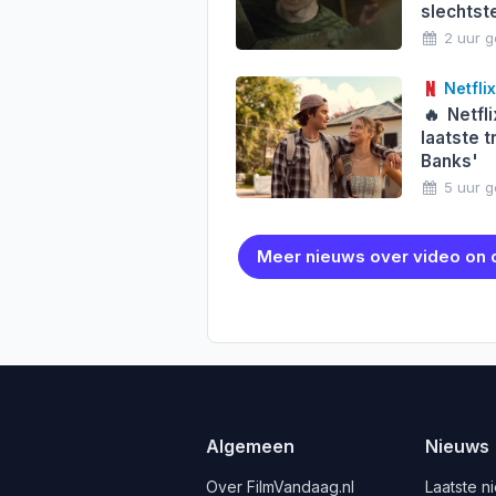
slechtste
2 uur 
Netflix
🔥
Netfli
laatste t
Banks'
5 uur 
Meer nieuws over video on
Algemeen
Nieuws
Over FilmVandaag.nl
Laatste n