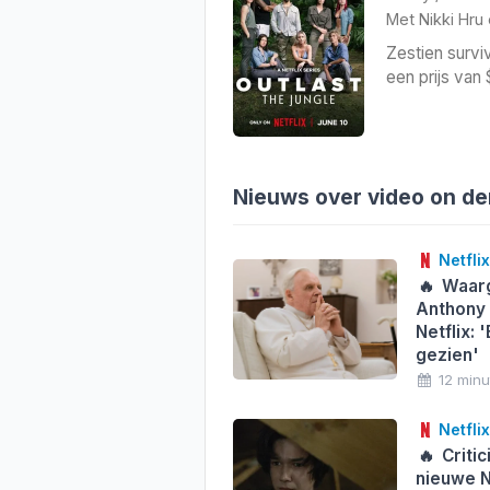
Met
Nikki Hru
Zestien survi
een prijs van 
Nieuws over video on d
Netflix
🔥
Waarg
Anthony 
Netflix: 
gezien'
12 min
Netflix
🔥
Critic
nieuwe Ne