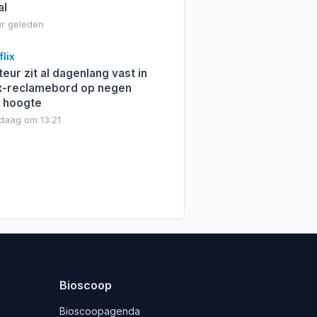
al
ur geleden
lix
eur zit al dagenlang vast in
ix-reclamebord op negen
 hoogte
daag om 13:21
Bioscoop
Bioscoopagenda