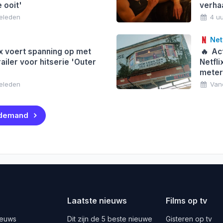
 ooit'
verha
geleden
4 u
Netf
x voert spanning op met
🔥
Act
railer voor hitserie 'Outer
Netfl
meter
geleden
Van
 demand
Laatste nieuws
Films op tv
ieuws
Dit zijn de 5 beste nieuwe
Gisteren op tv