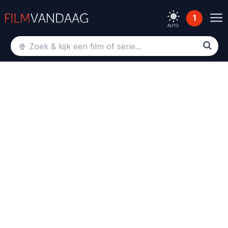
1
AUTO