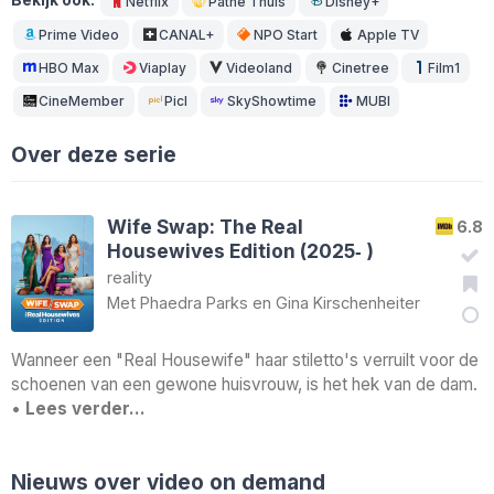
Bekijk ook:
Netflix
Pathé Thuis
Disney+
Prime Video
CANAL+
NPO Start
Apple TV
HBO Max
Viaplay
Videoland
Cinetree
Film1
CineMember
Picl
SkyShowtime
MUBI
Over deze serie
Wife Swap: The Real
6.8
Housewives Edition (2025‑ )
reality
Met
Phaedra Parks
en
Gina Kirschenheiter
Wanneer een "Real Housewife" haar stiletto's verruilt voor de
schoenen van een gewone huisvrouw, is het hek van de dam.
•
Lees verder…
Nieuws over video on demand