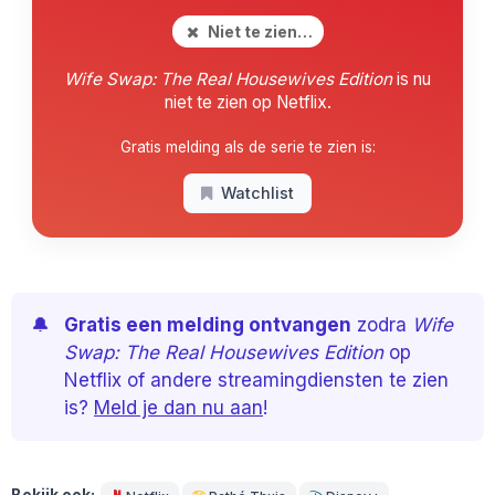
Niet te zien…
Wife Swap: The Real Housewives Edition
is nu
niet te zien op Netflix.
Gratis melding als de serie te zien is:
Watchlist
🔔
Gratis een melding ontvangen
zodra
Wife
Swap: The Real Housewives Edition
op
Netflix of andere streamingdiensten te zien
is?
Meld je dan nu aan
!