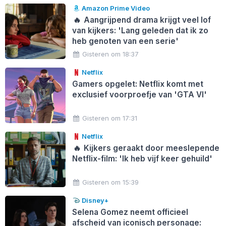
Amazon Prime Video
🔥
Aangrijpend drama krijgt veel lof
van kijkers: 'Lang geleden dat ik zo
heb genoten van een serie'
Gisteren om 18:37
Netflix
Gamers opgelet: Netflix komt met
exclusief voorproefje van 'GTA VI'
Gisteren om 17:31
Netflix
🔥
Kijkers geraakt door meeslepende
Netflix-film: 'Ik heb vijf keer gehuild'
Gisteren om 15:39
Disney+
Selena Gomez neemt officieel
afscheid van iconisch personage: