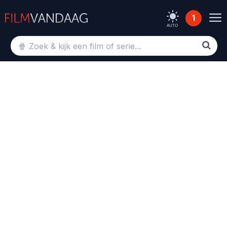
1
AUTO