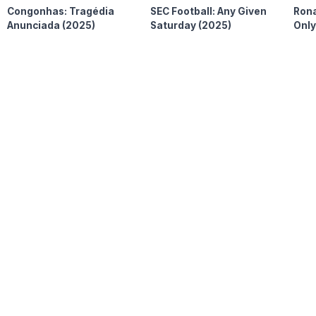
Congonhas: Tragédia
SEC Football: Any Given
Rona
Anunciada
(2025)
Saturday
(2025)
Onl