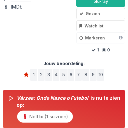
blu-ray
IMDb
Gezien
Watchlist
Markeren
1
0
Jouw beoordeling:
1
2
3
4
5
6
7
8
9
10
Várzea: Onde Nasce o Futebol
is nu te zien
op:
Netflix (1 seizoen)