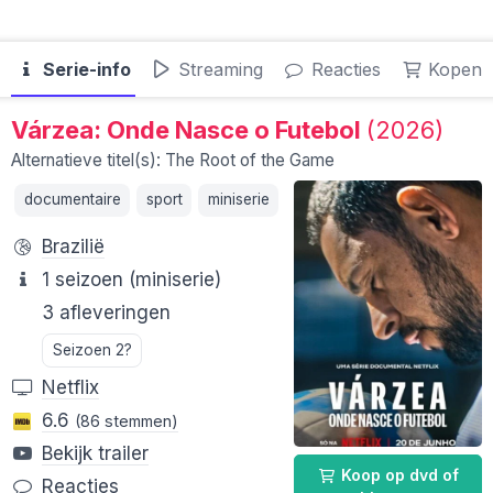
Serie-info
Streaming
Reacties
Kopen
Várzea: Onde Nasce o Futebol
(2026)
Alternatieve titel(s): The Root of the Game
documentaire
sport
miniserie
Brazilië
1 seizoen (miniserie)
3 afleveringen
Seizoen 2?
Netflix
6.6
(86 stemmen)
Bekijk trailer
Koop op dvd of
Reacties