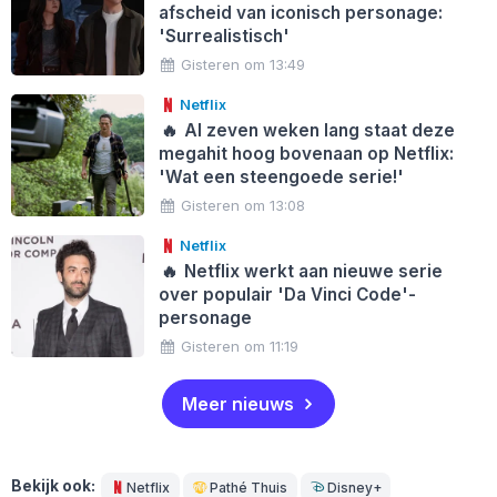
afscheid van iconisch personage:
'Surrealistisch'
Gisteren om 13:49
Netflix
🔥
Al zeven weken lang staat deze
megahit hoog bovenaan op Netflix:
'Wat een steengoede serie!'
Gisteren om 13:08
Netflix
🔥
Netflix werkt aan nieuwe serie
over populair 'Da Vinci Code'-
personage
Gisteren om 11:19
Meer nieuws
Bekijk ook:
Netflix
Pathé Thuis
Disney+