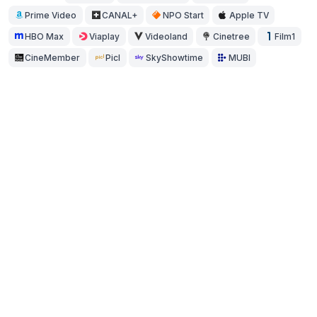
Prime Video
CANAL+
NPO Start
Apple TV
HBO Max
Viaplay
Videoland
Cinetree
Film1
CineMember
Picl
SkyShowtime
MUBI