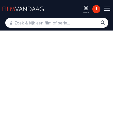
1
AUTO