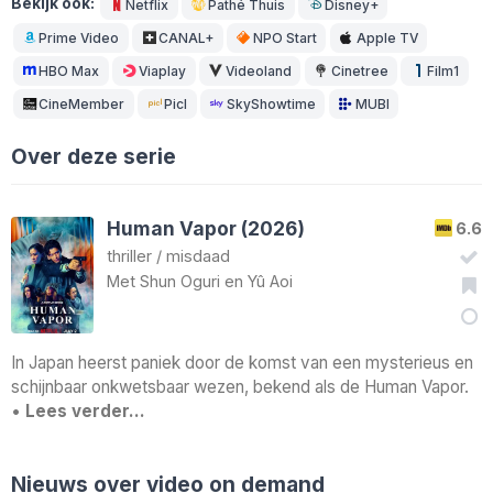
Bekijk ook:
Netflix
Pathé Thuis
Disney+
Prime Video
CANAL+
NPO Start
Apple TV
HBO Max
Viaplay
Videoland
Cinetree
Film1
CineMember
Picl
SkyShowtime
MUBI
Over deze serie
Human Vapor (2026)
6.6
thriller
/
misdaad
Met
Shun Oguri
en
Yû Aoi
In Japan heerst paniek door de komst van een mysterieus en
schijnbaar onkwetsbaar wezen, bekend als de Human Vapor.
•
Lees verder…
Nieuws over video on demand