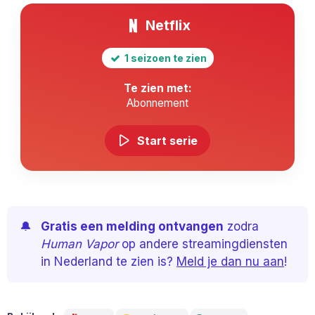
Netflix
1 seizoen te zien
Te zien met:
Abonnement
Start serie
🔔
Gratis een melding ontvangen
zodra
Human Vapor
op andere streamingdiensten
in Nederland te zien is?
Meld je dan nu aan
!