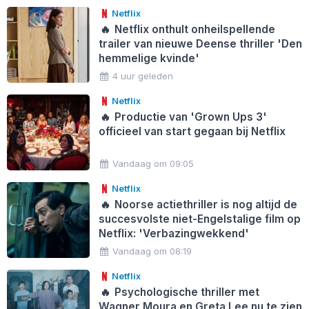
Netflix
🔥
Netflix onthult onheilspellende
trailer van nieuwe Deense thriller 'Den
hemmelige kvinde'
4 uur geleden
Netflix
🔥
Productie van 'Grown Ups 3'
officieel van start gegaan bij Netflix
Vandaag om 09:05
Netflix
🔥
Noorse actiethriller is nog altijd de
succesvolste niet-Engelstalige film op
Netflix: 'Verbazingwekkend'
Vandaag om 08:19
Netflix
🔥
Psychologische thriller met
Wagner Moura en Greta Lee nu te zien