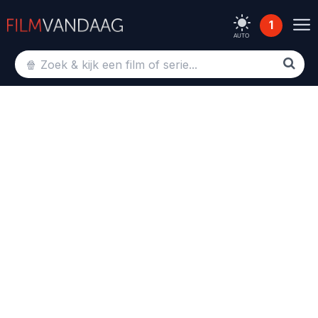
1
AUTO