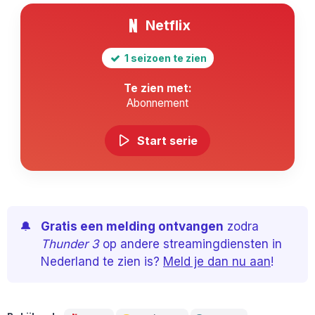
Netflix
1 seizoen te zien
Te zien met:
Abonnement
Start serie
🔔
Gratis een melding ontvangen
zodra
Thunder 3
op andere streamingdiensten in
Nederland te zien is?
Meld je dan nu aan
!