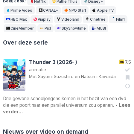
Bekijk ook:
Netflix
Pathé Thuis
Disney+
Prime Video
CANAL+
NPO Start
Apple TV
HBO Max
Viaplay
Videoland
Cinetree
Film1
CineMember
Picl
SkyShowtime
MUBI
Over deze serie
Thunder 3 (2026‑ )
7.5
animatie
Met
Sayumi Suzushiro
en
Natsumi Kawaida
Drie gewone schooljongens komen in het bezit van een dvd
die een poort naar een parallel universum zou openen. •
Lees
verder…
Nieuws over video on demand