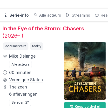
Serie-info
Alle acteurs
Streaming
Reac
In the Eye of the Storm: Chasers
(2026– )
documentaire
reality
Mike Delange
Alle acteurs
60 minuten
Verenigde Staten
1 seizoen
6 afleveringen
Seizoen 2?
Koop op dvd of