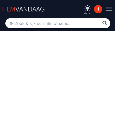
1
AUTO