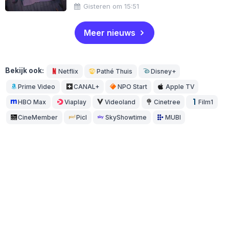
Gisteren om 15:51
Meer nieuws
Bekijk ook:
Netflix
Pathé Thuis
Disney+
Prime Video
CANAL+
NPO Start
Apple TV
HBO Max
Viaplay
Videoland
Cinetree
Film1
CineMember
Picl
SkyShowtime
MUBI