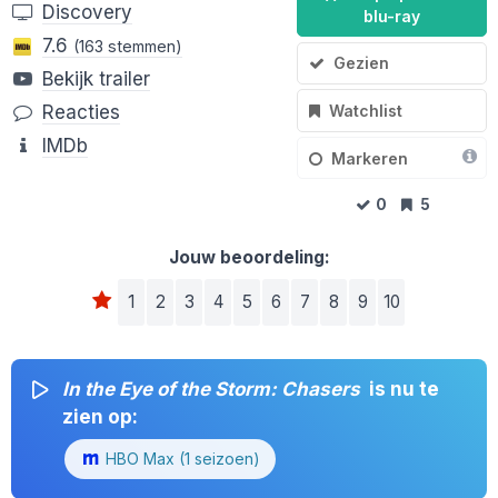
Discovery
blu-ray
7.6
(163 stemmen)
Gezien
Bekijk trailer
Watchlist
Reacties
IMDb
Markeren
0
5
Jouw beoordeling:
1
2
3
4
5
6
7
8
9
10
In the Eye of the Storm: Chasers
is nu te
zien op:
HBO Max (1 seizoen)