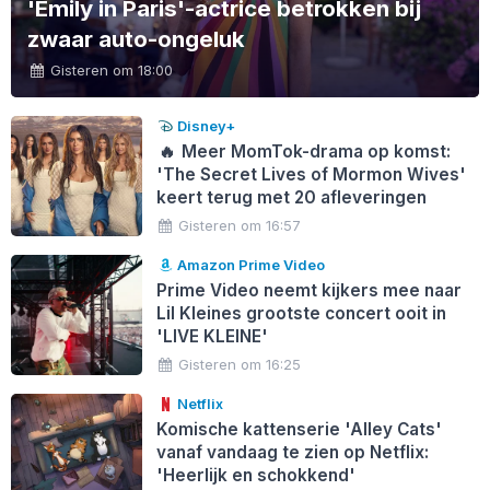
'Emily in Paris'-actrice betrokken bij
zwaar auto-ongeluk
Gisteren om 18:00
Disney+
🔥
Meer MomTok-drama op komst:
'The Secret Lives of Mormon Wives'
keert terug met 20 afleveringen
Gisteren om 16:57
Amazon Prime Video
Prime Video neemt kijkers mee naar
Lil Kleines grootste concert ooit in
'LIVE KLEINE'
Gisteren om 16:25
Netflix
Komische kattenserie 'Alley Cats'
vanaf vandaag te zien op Netflix:
'Heerlijk en schokkend'