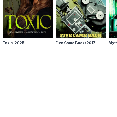
Toxic
(2025)
Five Came Back
(2017)
Myt