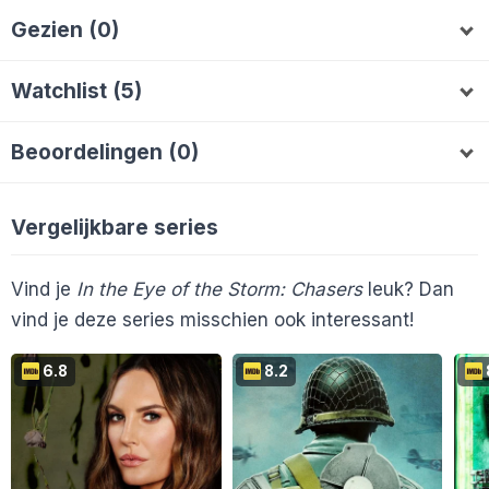
Gezien (0)
Watchlist (5)
Balsingb
Brigitte064
Kimmie1
wzt88461
B
B
K
W
Beoordelingen (0)
AlieB
A
Vergelijkbare series
Vind je
In the Eye of the Storm: Chasers
leuk? Dan
vind je deze series misschien ook interessant!
6.8
8.2