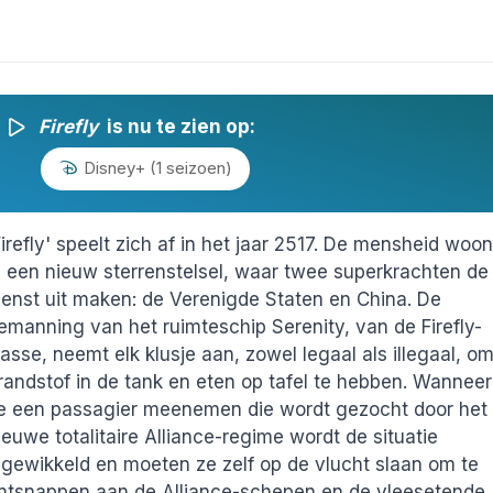
Firefly
is nu te zien op:
Disney+ (1 seizoen)
Firefly' speelt zich af in het jaar 2517. De mensheid woon
n een nieuw sterrenstelsel, waar twee superkrachten de
ienst uit maken: de Verenigde Staten en China. De
emanning van het ruimteschip Serenity, van de Firefly-
lasse, neemt elk klusje aan, zowel legaal als illegaal, o
randstof in de tank en eten op tafel te hebben. Wanneer
e een passagier meenemen die wordt gezocht door het
ieuwe totalitaire Alliance-regime wordt de situatie
ngewikkeld en moeten ze zelf op de vlucht slaan om te
ntsnappen aan de Alliance-schepen en de vleesetende