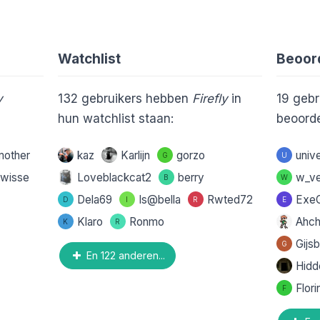
Watchlist
Beoor
y
132
gebruikers hebben
Firefly
in
19
gebr
hun watchlist staan:
beoorde
mother
kaz
Karlijn
gorzo
univ
G
U
wisse
Loveblackcat2
berry
w_v
B
W
Dela69
Is@bella
Rwted72
Exe
D
I
R
E
Klaro
Ronmo
Ahc
K
R
Gijs
G
En 122 anderen...
Hidd
Flor
F