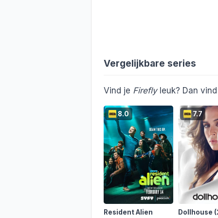
Vergelijkbare series
Vind je
Firefly
leuk? Dan vind 
8.0
7.7
Resident Alien
Dollhouse