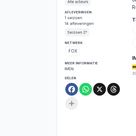
Alle acteurs
R
AFLEVERINGEN
1 seizoen
T
14 afleveringen
Seizoen 2?
NETWERK
FOX
I
MEER INFORMATIE
IMDb
3
DELEN
Facebook
WhatsApp
X
Threa
Deel