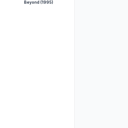
Beyond
(1995)
Along B