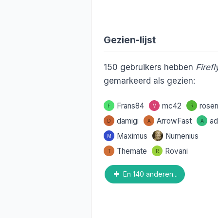
Gezien-lijst
150
gebruikers hebben
Firefl
gemarkeerd als gezien:
Frans84
mc42
rose
F
M
R
damigi
ArrowFast
ad
D
A
A
Maximus
Numenius
M
Themate
Rovani
T
R
En 140 anderen...