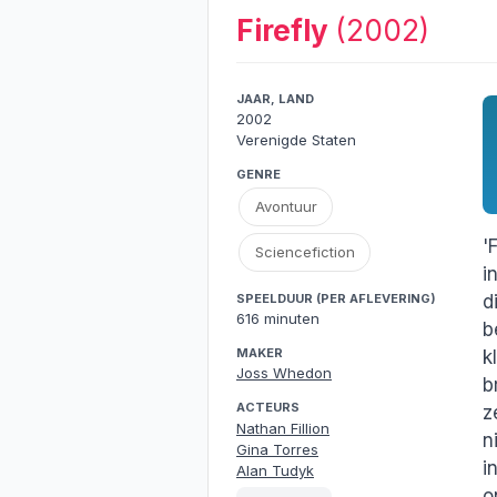
Firefly
(2002)
JAAR, LAND
2002
Verenigde Staten
GENRE
Avontuur
'
Sciencefiction
i
d
SPEELDUUR (PER AFLEVERING)
616 minuten
b
MAKER
k
Joss Whedon
b
ACTEURS
z
Nathan Fillion
n
Gina Torres
i
Alan Tudyk
o