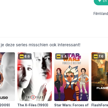
En 
FilmVan
je deze series misschien ook interessant!
8.6
5.4
7.6
(2009)
The X-Files
(1993)
Star Wars: Forces of
FlashFor