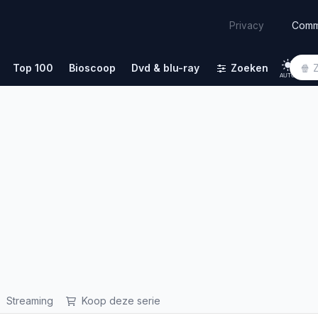
Comm
Privacy
Top 100
Bioscoop
Dvd & blu-ray
Zoeken
AUTO
Streaming
Koop deze serie