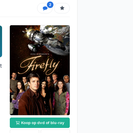
2
t
m
Koop op dvd of blu-ray