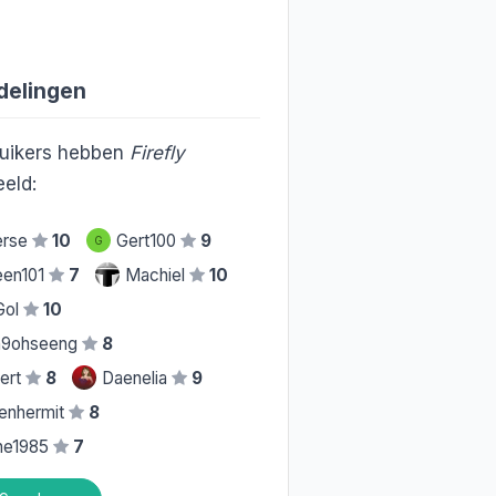
delingen
uikers hebben
Firefly
eld:
erse
10
Gert100
9
G
een101
7
Machiel
10
Gol
10
h9ohseeng
8
bert
8
Daenelia
9
enhermit
8
ine1985
7