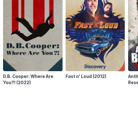
D.B. Cooper: Where Are
Fast n' Loud
(2012)
Anth
You?!
(2022)
Rese