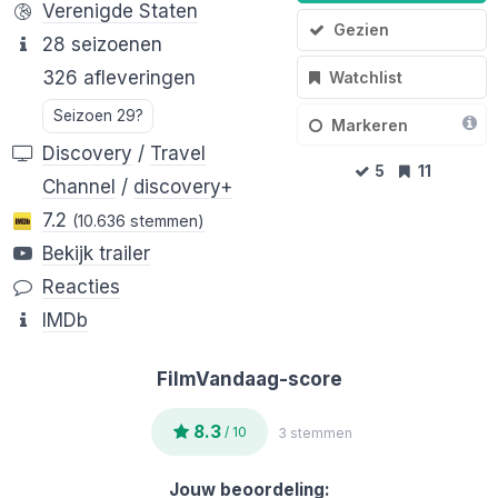
Verenigde Staten
Gezien
28 seizoenen
326 afleveringen
Watchlist
Seizoen 29?
Markeren
Discovery
/
Travel
5
11
Channel
/
discovery+
7.2
(10.636 stemmen)
Bekijk trailer
Reacties
IMDb
FilmVandaag-score
8.3
/ 10
3 stemmen
Jouw beoordeling: