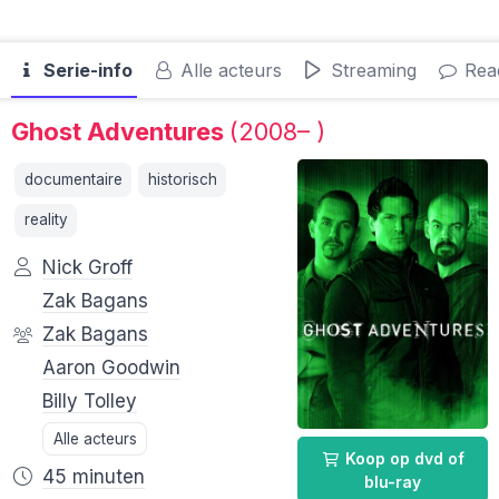
Serie-info
Alle acteurs
Streaming
Reac
Ghost Adventures
(2008– )
documentaire
historisch
reality
Nick Groff
Zak Bagans
Zak Bagans
Aaron Goodwin
Billy Tolley
Alle acteurs
Koop op dvd of
45 minuten
blu-ray