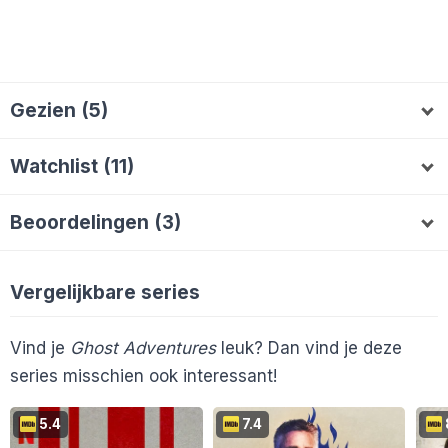
Gezien (5)
DeeEm
Rakesh
jeffreykijktfilm
D
Watchlist (11)
OmaMarianne
MarcoEkelo
O
M
Loveblackcat2
gorzo
Maggy
SJoKoReeP
G
M
Beoordelingen (3)
AlieB
PiwiQ
Melvin2000
LauraTE
A
P
L
DeeEm
8
Rakesh
7
jeffreykijktfilm
10
D
Sannebeth
Claudia
S
C
Vergelijkbare series
En 1 ander...
Vind je
Ghost Adventures
leuk? Dan vind je deze
series misschien ook interessant!
5.4
7.4