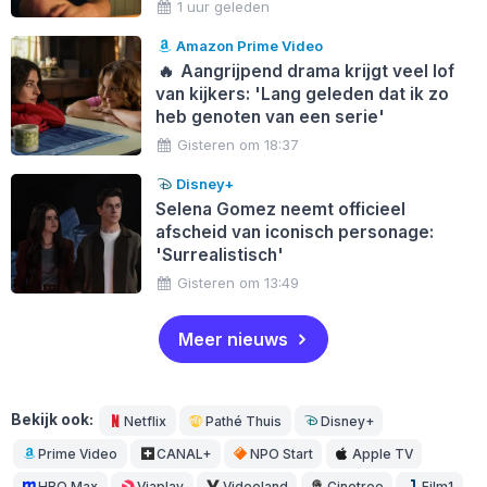
1 uur geleden
Amazon Prime Video
🔥
Aangrijpend drama krijgt veel lof
van kijkers: 'Lang geleden dat ik zo
heb genoten van een serie'
Gisteren om 18:37
Disney+
Selena Gomez neemt officieel
afscheid van iconisch personage:
'Surrealistisch'
Gisteren om 13:49
Meer nieuws
Bekijk ook:
Netflix
Pathé Thuis
Disney+
Prime Video
CANAL+
NPO Start
Apple TV
HBO Max
Viaplay
Videoland
Cinetree
Film1