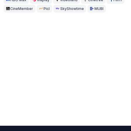
CineMember
Picl
SkyShowtime
MUBI