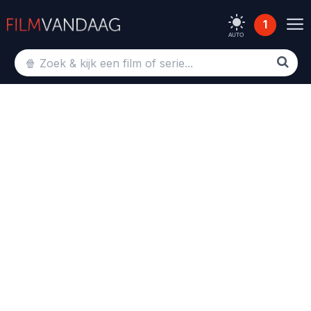
1
AUTO