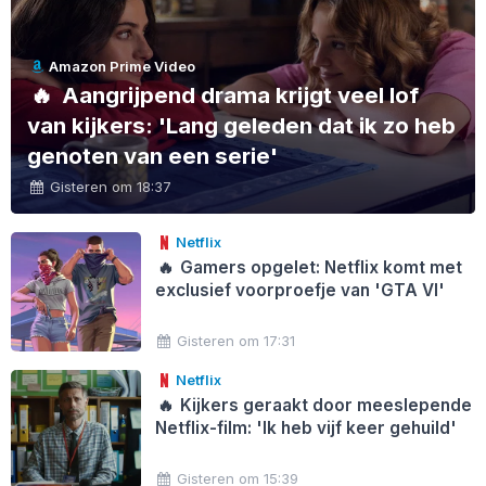
Amazon Prime Video
🔥
Aangrijpend drama krijgt veel lof
van kijkers: 'Lang geleden dat ik zo heb
genoten van een serie'
Gisteren om 18:37
Netflix
🔥
Gamers opgelet: Netflix komt met
exclusief voorproefje van 'GTA VI'
Gisteren om 17:31
Netflix
🔥
Kijkers geraakt door meeslepende
Netflix-film: 'Ik heb vijf keer gehuild'
Gisteren om 15:39