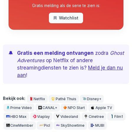
Gratis melding als de serie te zien is:
Watchlist
🔔
Gratis een melding ontvangen
zodra
Ghost
Adventures
op Netflix of andere
streamingdiensten te zien is?
Meld je dan nu
aan
!
Bekijk ook:
Netflix
Pathé Thuis
Disney+
Prime Video
CANAL+
NPO Start
Apple TV
HBO Max
Viaplay
Videoland
Cinetree
Film1
CineMember
Picl
SkyShowtime
MUBI