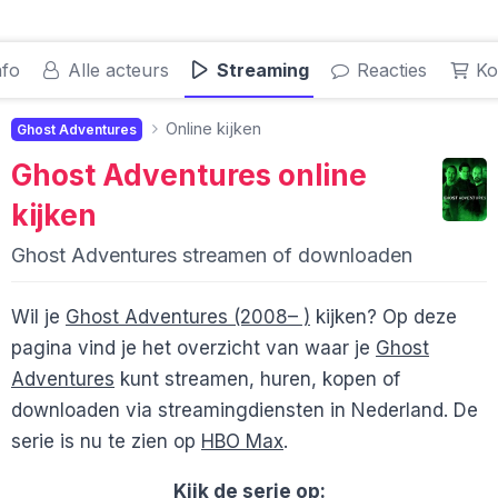
nfo
Alle acteurs
Streaming
Reacties
Ko
Online kijken
Ghost Adventures
Ghost Adventures
online
kijken
Ghost Adventures streamen of downloaden
Wil je
Ghost Adventures (2008– )
kijken? Op deze
pagina vind je het overzicht van waar je
Ghost
Adventures
kunt streamen, huren, kopen of
downloaden via streamingdiensten in Nederland. De
serie is nu te zien op
HBO Max
.
Kijk de serie op: