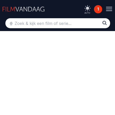
1
AUTO