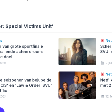
: Special Victims Unit'
es
Netf
r van grote sportfinale
Scher
vallende acteerdroom:
SVU' 
e doel'
2026
2 j
Netf
e seizoenen van bejubelde
Netfl
NCIS' en 'Law & Order: SVU'
met 2
flix
2024
12 