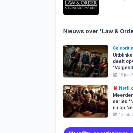
Nieuws over 'Law & Order
Celebriti
Uitblinke
deelt op
'Volgend
15 jun 
Netflix
Meerder
series '
nu op Net
15 feb 