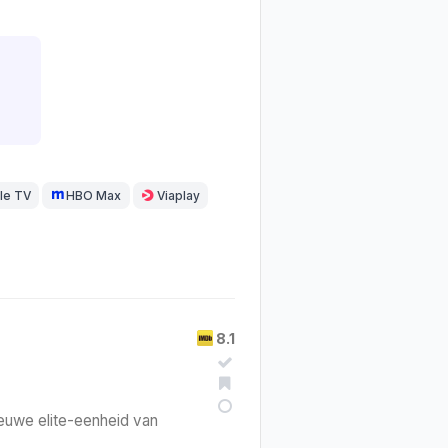
le TV
HBO Max
Viaplay
8.1
ieuwe elite-eenheid van