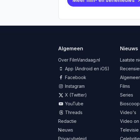
Meer film- en serienieuws
Algemeen
Nieuws
Over FilmVandaag.nl
Laatste n
App (Android en iOS)
Recensie
Facebook
Algemee
Instagram
Films
X (Twitter)
Series
YouTube
Bioscoop
Threads
Video's
Redactie
Video on
Nieuws
Televisie
Privacybeleid
Celebriti