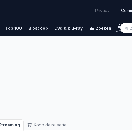
Comm
Privacy
Top 100
Bioscoop
Dvd & blu-ray
Zoeken
AUTO
treaming
Koop deze serie