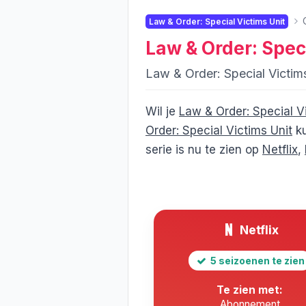
Law & Order: Special Victims Unit
Law & Order: Speci
Law & Order: Special Victi
Wil je
Law & Order: Special V
Order: Special Victims Unit
ku
serie is nu te zien op
Netflix
,
Netflix
5 seizoenen te zien
Te zien met:
Abonnement