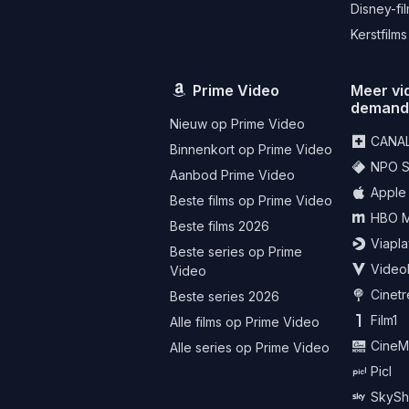
Disney-fi
Kerstfilms
Prime Video
Meer vi
deman
Nieuw op Prime Video
CANA
Binnenkort op Prime Video
NPO St
Aanbod Prime Video
Apple
Beste films op Prime Video
HBO 
Beste films 2026
Viapla
Beste series op Prime
Video
Video
Cinet
Beste series 2026
Film1
Alle films op Prime Video
CineM
Alle series op Prime Video
Picl
SkySh