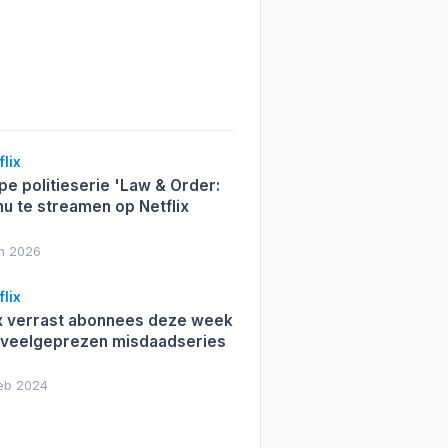
lix
pe politieserie 'Law & Order:
nu te streamen op Netflix
un 2026
lix
ix verrast abonnees deze week
 veelgeprezen misdaadseries
feb 2024