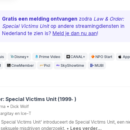
Gratis een melding ontvangen
zodra
Law & Order:
Special Victims Unit
op andere streamingdiensten in
Nederland te zien is?
Meld je dan nu aan
!
uis
Disney+
Prime Video
CANAL+
NPO Start
App
1
CineMember
Picl
SkyShowtime
MUBI
: Special Victims Unit (1999‑ )
ama
•
Dick Wolf
argitay
en
Ice-T
 Special Victims Unit' introduceert de Special Victims Unit, een n
 seksuele misdrijven onderzoekt. •
Lees verder…