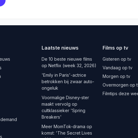
Laatste nieuws
Films op tv
ieuws
De 10 beste nieuwe films
Gisteren op tv
op Netflix (week 32, 2026)
s
Vandaag op tv
'Emily in Paris'-actrice
n
Morgen op tv
betrokken bij zwaar auto-
Overmorgen op t
ongeluk
Filmtips deze we
Voormalige Disney-ster
maakt vervolg op
cultklassieker 'Spring
Breakers'
 demand
Meer MomTok-drama op
komst: 'The Secret Lives
es