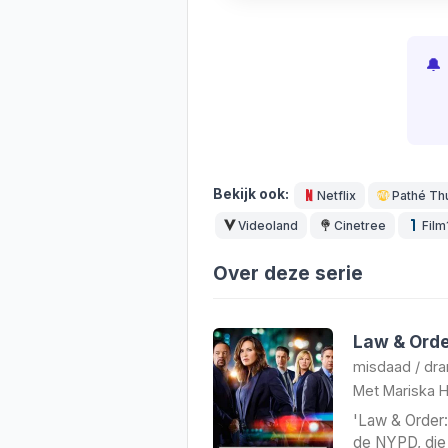
🔔
Bekijk ook:
Netflix
Pathé Th
Videoland
Cinetree
Film
Over deze serie
Law & Order
misdaad
/
dr
Met
Mariska H
'Law & Order:
de NYPD, die