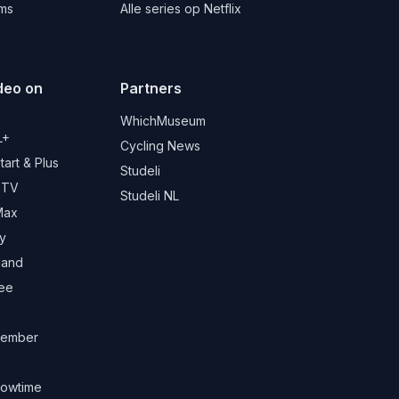
lms
Alle series op Netflix
deo on
Partners
d
WhichMuseum
L+
Cycling News
art & Plus
Studeli
 TV
Studeli NL
Max
y
land
ree
ember
owtime