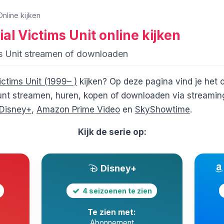
Online kijken
al Victims Unit
online kijken
ms Unit streamen of downloaden
ictims Unit (1999– )
kijken? Op deze pagina vind je het 
nt streamen, huren, kopen of downloaden via streamin
Disney+
,
Amazon Prime Video
en
SkyShowtime
.
Kijk de serie op:
Disney+
4 seizoenen te zien
Te zien met:
Abonnement