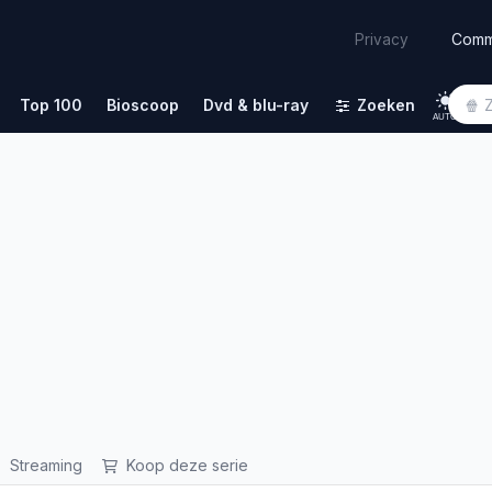
Comm
Privacy
Top 100
Bioscoop
Dvd & blu-ray
Zoeken
AUTO
Streaming
Koop deze serie