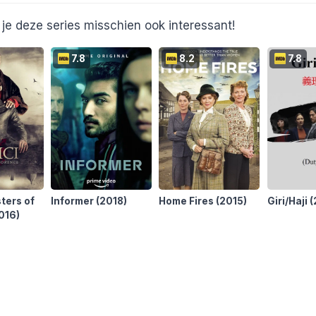
je deze series misschien ook interessant!
7.8
8.2
7.8
ters of
Informer
(2018)
Home Fires
(2015)
Giri/Haji
(
016)