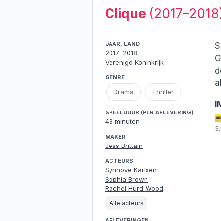
Clique
(2017–2018
JAAR, LAND
S
2017–2018
G
Verenigd Koninkrijk
d
GENRE
a
Drama
Thriller
I
SPEELDUUR (PER AFLEVERING)
43 minuten
3
MAKER
Jess Brittain
ACTEURS
Synnove Karlsen
Sophia Brown
Rachel Hurd-Wood
Alle acteurs
AFLEVERINGEN