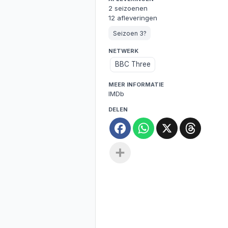
2 seizoenen
12 afleveringen
Seizoen 3?
NETWERK
BBC Three
MEER INFORMATIE
IMDb
DELEN
Facebook
WhatsApp
X
Threa
Deel