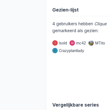
Gezien-lijst
4
gebruikers hebben
Clique
gemarkeerd als gezien:
Isold
mc42
MTito
I
M
Crazyplantlady
C
Vergelijkbare series