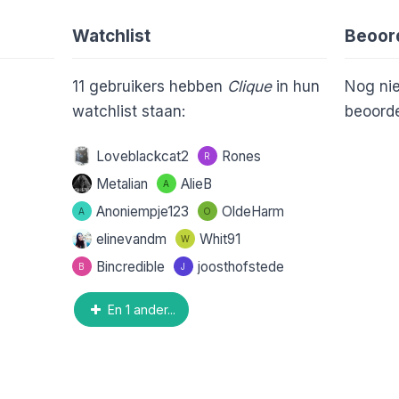
Watchlist
Beoor
11
gebruikers hebben
Clique
in hun
Nog nie
watchlist staan:
beoorde
Loveblackcat2
Rones
R
Metalian
AlieB
A
Anoniempje123
OldeHarm
A
O
elinevandm
Whit91
W
Bincredible
joosthofstede
B
J
En 1 ander...