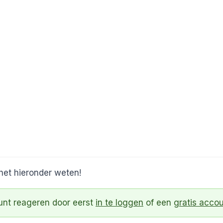
 het hieronder weten!
kunt reageren door eerst
in te loggen
of een
gratis acco