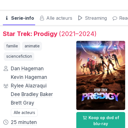
Serie-info
Alle acteurs
Streaming
Reac
Star Trek: Prodigy
(2021–2024)
familie
animatie
sciencefiction
Dan Hageman
Kevin Hageman
Rylee Alazraqui
Dee Bradley Baker
Brett Gray
Alle acteurs
Koop op dvd of
25 minuten
blu-ray