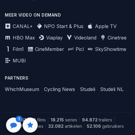
MEER VIDEO ON DEMAND
CANAL+
NPO Start & Plus
Apple TV
HBO Max
Viaplay
Videoland
Cinetree
Film1
CineMember
Picl
SkyShowtime
MUBI
PARTNERS
WhichMuseum
Cycling News
Studeli
Studeli NL
1
151.643
films
18.215
series
94.872
trailers
1.387
recensies
32.082
artikelen
52.106
gebruikers