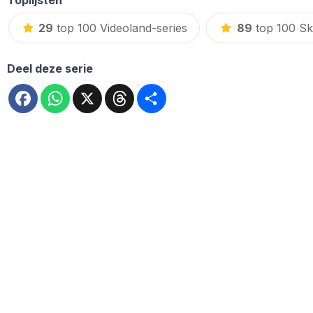
29
top 100 Videoland-series
89
top 100 Sk
Deel deze serie
Facebook
WhatsApp
X
Threads
Deel