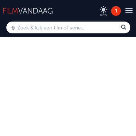
1
AUTO