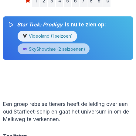
1
2
3
4
5
6
7
8
9
10
Star Trek: Prodigy
is nu te zien op:
Videoland (1 seizoen)
SkyShowtime (2 seizoenen)
Een groep rebelse tieners heeft de leiding over een
oud Starfleet-schip en gaat het universum in om de
Melkweg te verkennen.
Toplijsten