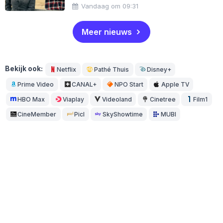
Vandaag om 09:31
Meer nieuws
Bekijk ook:
Netflix
Pathé Thuis
Disney+
Prime Video
CANAL+
NPO Start
Apple TV
HBO Max
Viaplay
Videoland
Cinetree
Film1
CineMember
Picl
SkyShowtime
MUBI