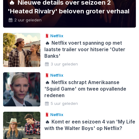
🔥
Nieuwe details over seizoen 2
'Heated Rivalry' beloven groter verhaal
2 uur geleden
Netflix
🔥
Netflix voert spanning op met
laatste trailer voor hitserie 'Outer
Banks'
3 uur geleden
Netflix
🔥
Netflix schrapt Amerikaanse
'Squid Game' om twee opvallende
redenen
5 uur geleden
Netflix
🔥
Komt er een seizoen 4 van 'My Life
with the Walter Boys' op Netflix?