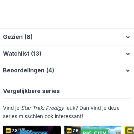
Gezien (8)
RebelClown
Gert100
mc42
AlieB
R
G
M
A
Watchlist (13)
ExeGol
Daenelia
kirovets
Boukje
E
K
B
SJoKoReeP
MEPolman
Hiddenhermit
Beoordelingen (4)
grift71
TinkNL
SnakeEyez
blueduke99
G
S
B
Gert100
6
Daenelia
8
RebelClown
7
G
R
datakor
Melvin2000
kirovets
D
K
ExeGol
7
E
Vergelijkbare series
En 3 anderen...
Vind je
Star Trek: Prodigy
leuk? Dan vind je deze
series misschien ook interessant!
7.8
7.6