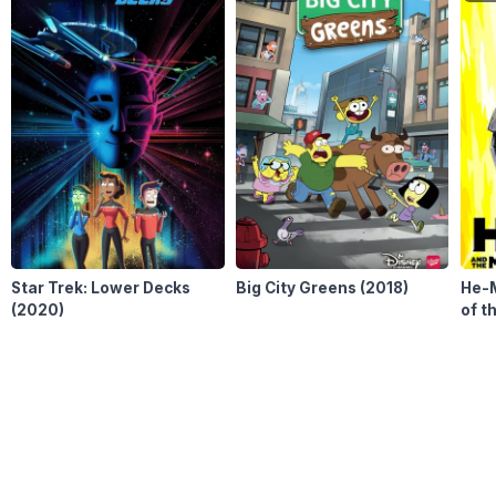
Star Trek: Lower Decks
Big City Greens
(2018)
He-M
(2020)
of t