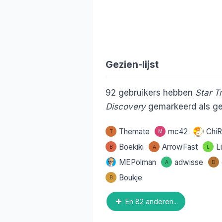
Gezien-lijst
92
gebruikers hebben
Star T
Discovery
gemarkeerd als ge
Themate
mc42
Chi
T
M
Boekiki
ArrowFast
Li
B
A
L
MEPolman
adwisse
A
D
Boukje
B
En 82 anderen...