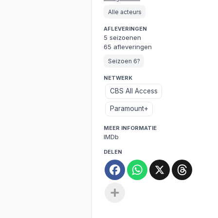
Alle acteurs
AFLEVERINGEN
5 seizoenen
65 afleveringen
Seizoen 6?
NETWERK
CBS All Access
Paramount+
MEER INFORMATIE
IMDb
DELEN
Facebook
WhatsApp
X
Threa
Deel