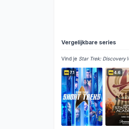
Vergelijkbare series
Vind je
Star Trek: Discovery
l
7.1
4.6