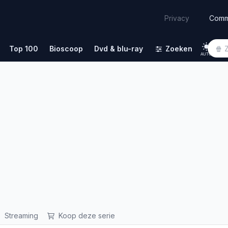
Comm
Privacy
Top 100
Bioscoop
Dvd & blu-ray
Zoeken
AUTO
Streaming
Koop deze serie