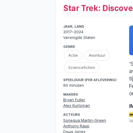
Star Trek: Discov
JAAR, LAND
2017–2024
Verenigde Staten
GENRE
Actie
Avontuur
'
Sciencefiction
a
t
SPEELDUUR (PER AFLEVERING)
60 minuten
F
o
MAKERS
Bryan Fuller
I
Alex Kurtzman
ACTEURS
Sonequa Martin-Green
1
Anthony Rapp
Doug Jones