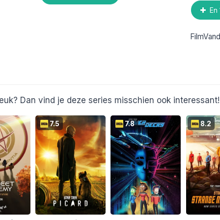
En 
FilmVan
euk? Dan vind je deze series misschien ook interessant!
7.5
7.8
8.2