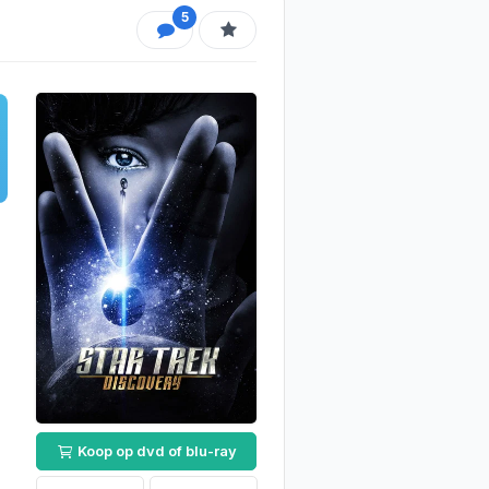
5
Koop op dvd of blu-ray