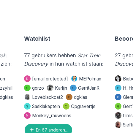
Watchlist
Beoor
rek:
77
gebruikers hebben
Star Trek:
27
gebr
zien:
Discovery
in hun watchlist staan:
Discov
Ron
[email protected]
MEPolman
Bie
K
zzyhill
gorzo
Karlijn
GerritJanR
H_H
G
G
H
dgklas
Loveblackcat2
dgklas
Glen
D
G
Saskiakaptein
Opgravertje
Gert
S
O
G
Monkey_rauwoens
film
M
Sjefl
En 67 anderen...