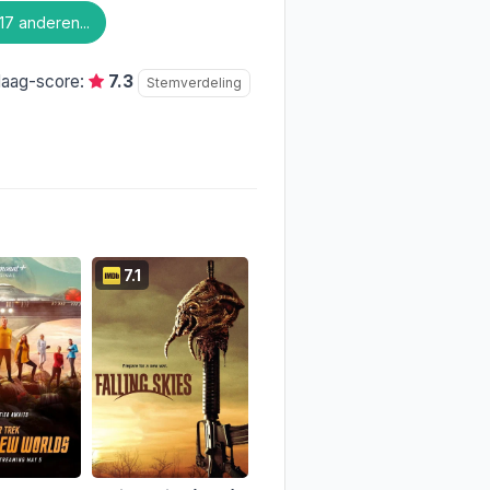
17 anderen...
daag-score:
7.3
Stemverdeling
7.1
8.4
5.7