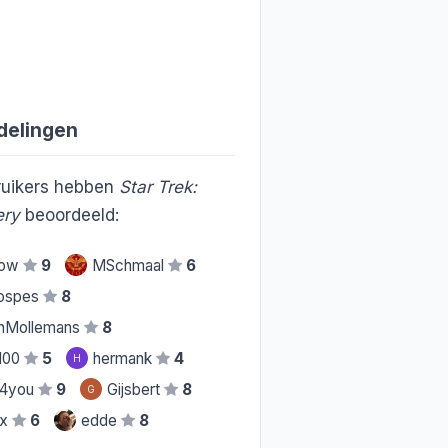
delingen
uikers hebben
Star Trek:
ery
beoordeeld:
bow
9
MSchmaal
6
ospes
8
nMollemans
8
100
5
hermank
4
H
s4you
9
Gijsbert
8
G
ix
6
edde
8