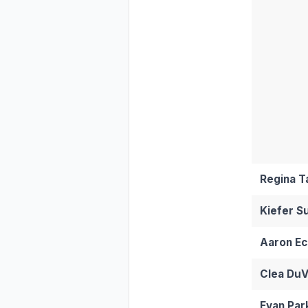
Regina T
Kiefer S
Aaron Ec
Clea DuV
Evan Par