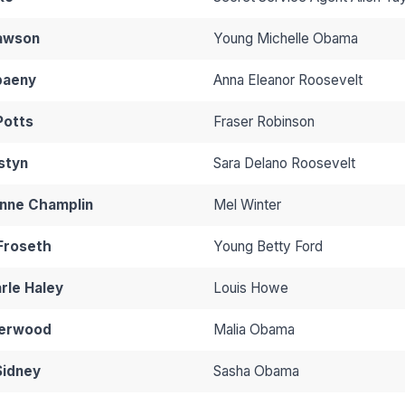
awson
Young Michelle Obama
paeny
Anna Eleanor Roosevelt
Potts
Fraser Robinson
rstyn
Sara Delano Roosevelt
nne Champlin
Mel Winter
 Froseth
Young Betty Ford
arle Haley
Louis Howe
derwood
Malia Obama
Sidney
Sasha Obama