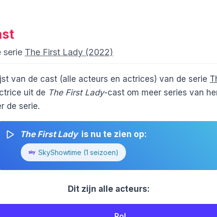
ast
e serie
The First Lady (2022)
ijst van de cast (alle acteurs en actrices) van de serie
T
trice uit de
The First Lady
-cast om meer series van hem
 de serie.
The First Lady
is nu te zien op:
SkyShowtime (1 seizoen)
Dit zijn alle acteurs:
Rol