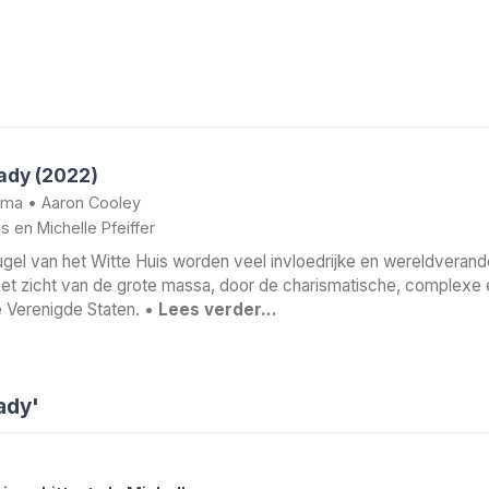
Lady (2022)
ama
•
Aaron Cooley
is
en
Michelle Pfeiffer
ugel van het Witte Huis worden veel invloedrijke en wereldveran
het zicht van de grote massa, door de charismatische, complexe
 Verenigde Staten. •
Lees verder…
ady'