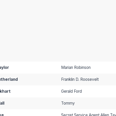
aylor
Marian Robinson
utherland
Franklin D. Roosevelt
khart
Gerald Ford
all
Tommy
ke
Secret Service Agent Allen Tay