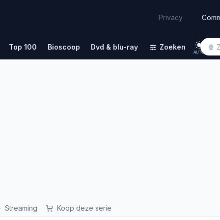
Comm
Privacy
Top 100
Bioscoop
Dvd & blu-ray
Zoeken
AUTO
Streaming
Koop deze serie