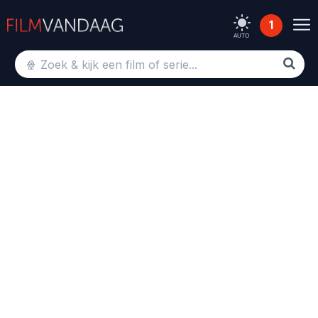
1
AUTO