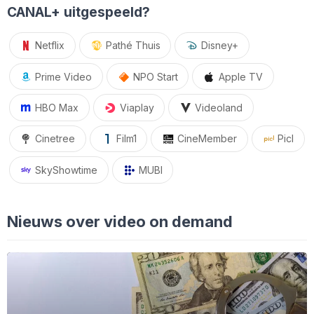
CANAL+ uitgespeeld?
Netflix
Pathé Thuis
Disney+
Prime Video
NPO Start
Apple TV
HBO Max
Viaplay
Videoland
Cinetree
Film1
CineMember
Picl
SkyShowtime
MUBI
Nieuws over video on demand