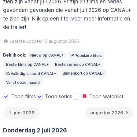
zien zijn vanaf juli 2026. Er zijn 21 films en series
gevonden gevonden die vanaf juli 2026 op CANAL+
te zien zijn. Klik op een titel voor meer informatie en
de trailer!
Laatste update: 10 augustus 2026
Bekijk ook:
Nieuw op CANAL+
Populaire titels
Beste films op CANAL+
Beste series op CANAL+
Binnenkort op CANAL+
Volledig aanbod CANAL+
Vanaf deze maand
Toon films
Toon series
Toon watchlist
juni 2026
augustus 2026
Donderdag 2 juli 2026