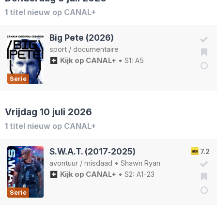
1 titel nieuw op CANAL+
Big Pete (2026)
sport
/
documentaire
Kijk op CANAL+
• S1: A5
Serie
Vrijdag 10 juli 2026
1 titel nieuw op CANAL+
S.W.A.T. (2017‑2025)
7.2
avontuur
/
misdaad
•
Shawn Ryan
Kijk op CANAL+
• S2: A1-23
Serie