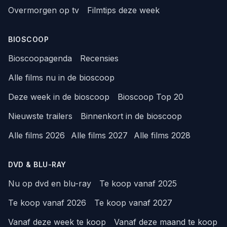
Overmorgen op tv
Filmtips deze week
BIOSCOOP
Bioscoopagenda
Recensies
Alle films nu in de bioscoop
Deze week in de bioscoop
Bioscoop Top 20
Nieuwste trailers
Binnenkort in de bioscoop
Alle films 2026
Alle films 2027
Alle films 2028
DVD & BLU-RAY
Nu op dvd en blu-ray
Te koop vanaf 2025
Te koop vanaf 2026
Te koop vanaf 2027
Vanaf deze week te koop
Vanaf deze maand te koop