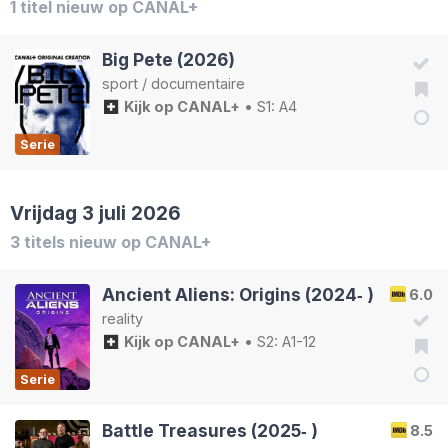
1 titel nieuw op CANAL+
Big Pete (2026)
sport
/
documentaire
Kijk op CANAL+
• S1: A4
Serie
Vrijdag 3 juli 2026
3 titels nieuw op CANAL+
Ancient Aliens: Origins (2024‑ )
6.0
reality
Kijk op CANAL+
• S2: A1-12
Serie
Battle Treasures (2025‑ )
8.5