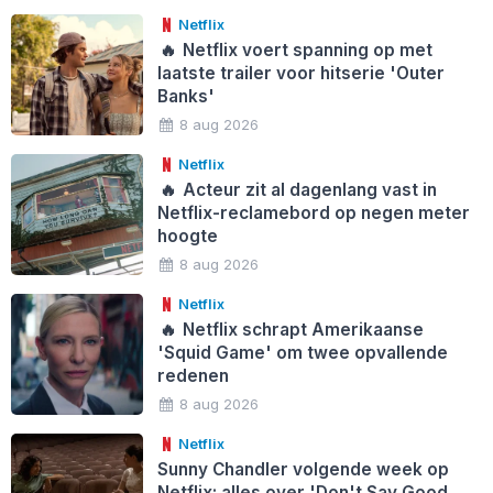
Netflix
🔥
Netflix voert spanning op met
laatste trailer voor hitserie 'Outer
Banks'
8 aug 2026
Netflix
🔥
Acteur zit al dagenlang vast in
Netflix-reclamebord op negen meter
hoogte
8 aug 2026
Netflix
🔥
Netflix schrapt Amerikaanse
'Squid Game' om twee opvallende
redenen
8 aug 2026
Netflix
Sunny Chandler volgende week op
Netflix: alles over 'Don't Say Good