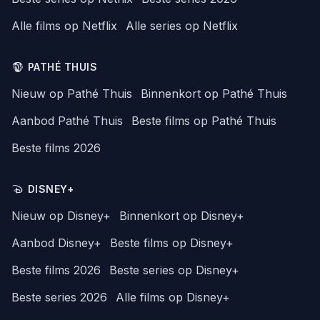
Alle films op Netflix
Alle series op Netflix
PATHÉ THUIS
Nieuw op Pathé Thuis
Binnenkort op Pathé Thuis
Aanbod Pathé Thuis
Beste films op Pathé Thuis
Beste films 2026
DISNEY+
Nieuw op Disney+
Binnenkort op Disney+
Aanbod Disney+
Beste films op Disney+
Beste films 2026
Beste series op Disney+
Beste series 2026
Alle films op Disney+