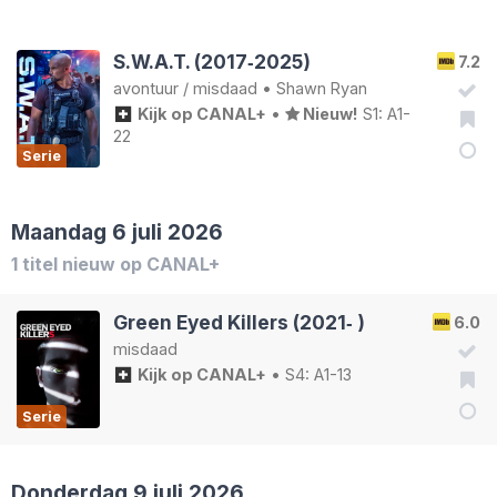
S.W.A.T. (2017‑2025)
7.2
avontuur
/
misdaad
•
Shawn Ryan
Kijk op CANAL+
•
Nieuw!
S1: A1-
22
Serie
Maandag 6 juli 2026
1 titel nieuw op CANAL+
Green Eyed Killers (2021‑ )
6.0
misdaad
Kijk op CANAL+
• S4: A1-13
Serie
Donderdag 9 juli 2026