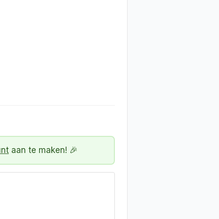
unt
aan te maken! 🎉