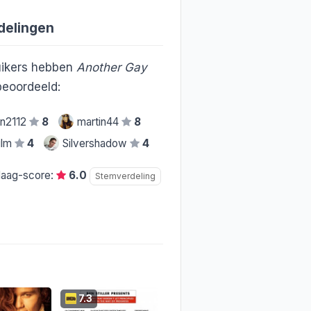
delingen
ikers hebben
Another Gay
eoordeeld:
in2112
8
martin44
8
film
4
Silvershadow
4
daag-score:
6.0
Stemverdeling
7.3
6.2
6.7