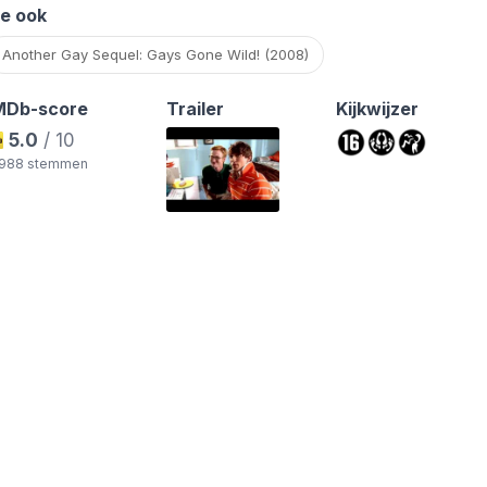
ie ook
Another Gay Sequel: Gays Gone Wild! (2008)
MDb-score
Trailer
Kijkwijzer
5.0
/ 10
.988 stemmen
ds