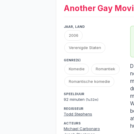
Another Gay Mov
JAAR, LAND
2006
Verenigde Staten
GENRE(S)
D
Komedie
Romantiek
n
m
Romantische komedie
d
SPEELDUUR
m
92 minuten
(1u32m)
W
REGISSEUR
b
Todd Stephens
a
ACTEURS
h
Michael Carbonaro