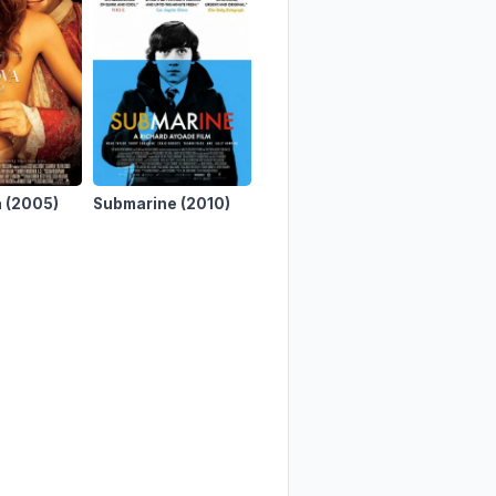
a
(2005)
Submarine
(2010)
HouseSitter
(1992)
Always 
Maybe