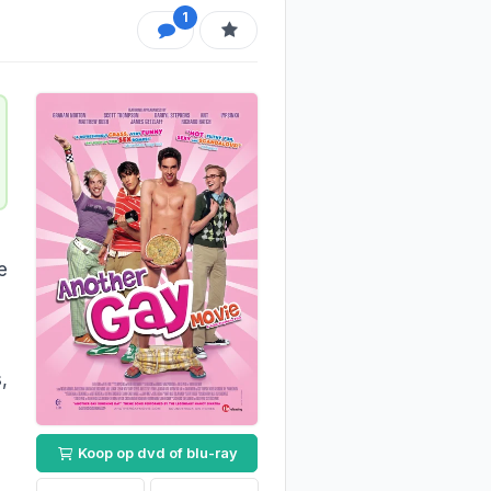
1
e
,
Koop op dvd of blu-ray