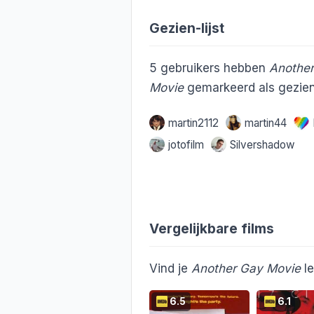
Gezien-lijst
5
gebruikers hebben
Anothe
Movie
gemarkeerd als gezien
martin2112
martin44
jotofilm
Silvershadow
Vergelijkbare films
Vind je
Another Gay Movie
le
6.5
6.1