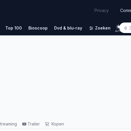
Comm
Privacy
Top 100
Bioscoop
Dvd & blu-ray
Zoeken
AUTO
treaming
Trailer
Kopen